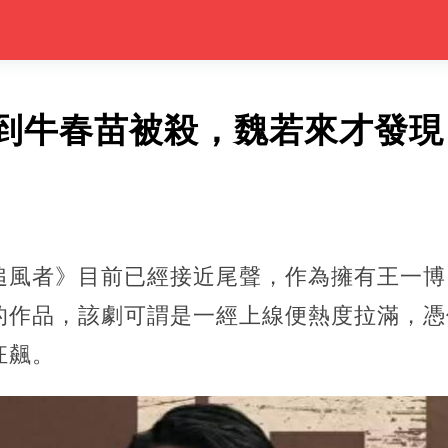
到牛春苗被殺，魏若來才發現
追風者》目前已經接近尾聲，作為擁有王一博
的作品，該劇可謂是一經上線便熱度拉滿，憑
狂飆。