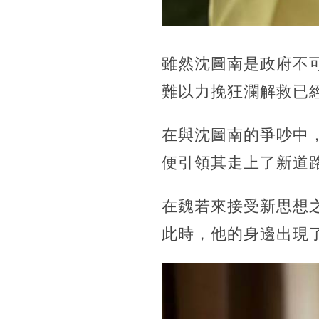
雖然沈圖南是政府不
難以力挽狂瀾解救已
在與沈圖南的爭吵中
便引領其走上了新道
在魏若來接受新思想
此時，他的身邊出現