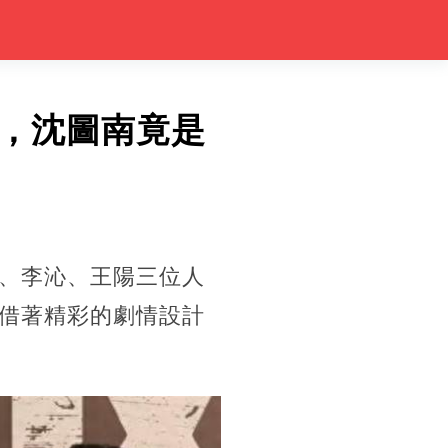
，沈圖南竟是
、李沁、王陽三位人
借著精彩的劇情設計