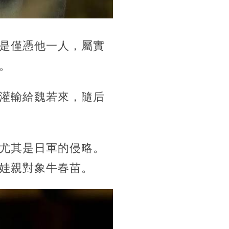
是僅憑他一人，屬實
。
灌輸給魏若來，隨后
尤其是日軍的侵略。
娃親對象牛春苗。