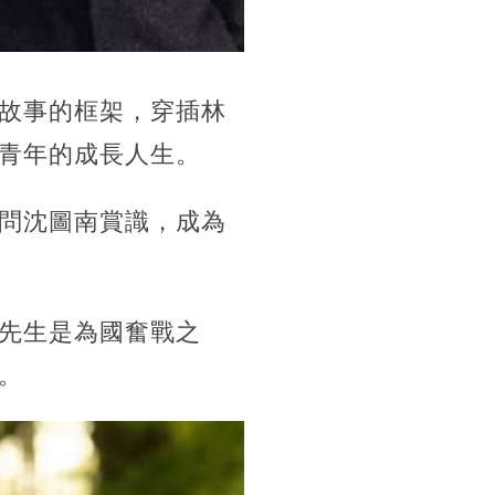
故事的框架，穿插林
青年的成長人生。
問沈圖南賞識，成為
先生是為國奮戰之
。