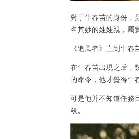
對于牛春苗的身份，
名其妙的娃娃親，屬
《追風者》直到牛春
在牛春苗出現之后，
的命令，他才覺得牛
可是他并不知道任務
殺。