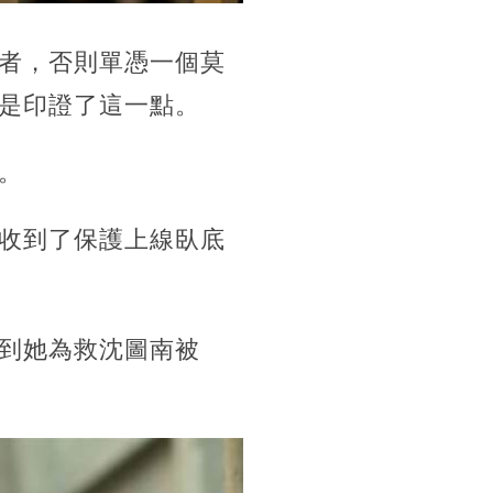
者，否則單憑一個莫
是印證了這一點。
。
收到了保護上線臥底
到她為救沈圖南被