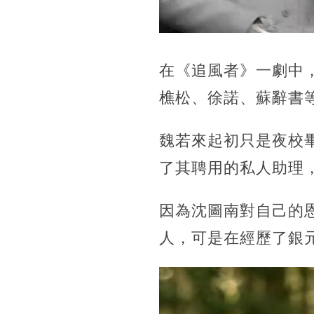
在《追風者》一劇中
樵松、徐諾、蘇辭書
魏若來起初只是夜校
了其聘用的私人助理
因為沈圖南對自己的
人，可是在經歷了銀