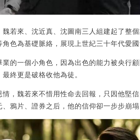
，魏若來、沈近真、沈圖南三人組建起了整個
等角色為基礎脈絡，展現上世紀三十年代愛國
畢業的一個小角色，因為出色的能力被央行顧
，最終更是破格收他為徒。
恩情，魏若來不惜用性命去回報，只因他堅信
元、鴉片、證券之后，他的信仰卻一步步崩塌