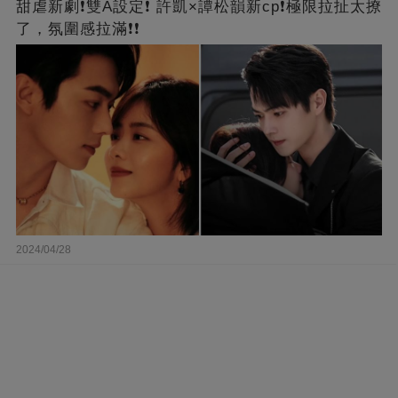
甜虐新劇❗雙A設定❗ 許凱×譚松韻新cp❗️極限拉扯太撩
了，氛圍感拉滿❗❗
2024/04/28