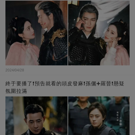
2024/04/28
終于要播了❗️預告就看的頭皮發麻❗️孫儷➕羅晉❗懸疑
氛圍拉滿