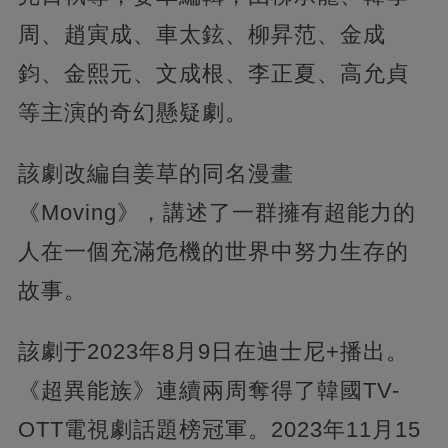
周、趙寅成、車太鉉、柳昇范、金成
鈞、金熙元、文成根、李正夏、高允貞
等主演的奇幻懸疑劇。
該劇改編自姜草的同名漫畫
《Moving》，講述了一群擁有超能力的
人在一個充滿危機的世界中努力生存的
故事。
該劇于2023年8月9日在迪士尼+播出。
《超異能族》連續兩周奪得了韓國TV-
OTT電視劇話題榜冠軍。2023年11月15