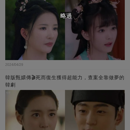
略過
2024/04/29
韓版甄嬛傳🎬死而復生獲得超能力，查案全靠做夢的
韓劇