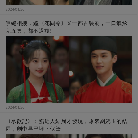
2024/04/26
無縫相接，繼《花間令》又一部古裝劇，一口氣炫
完五集，都不過癮!
2024/04/26
《承歡記》：臨近大結局才發現，原來劉婉玉的結
局，劇中早已埋下伏筆