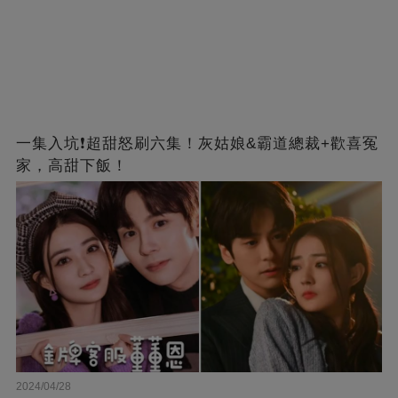
一集入坑❗超甜怒刷六集！灰姑娘&霸道總裁+歡喜冤
家，高甜下飯！
2024/04/28