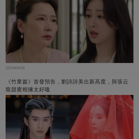
2024/04/26
《竹業篇》首發預告，劉詩詩美出新高度，與張云
龍甜蜜相擁太好嗑