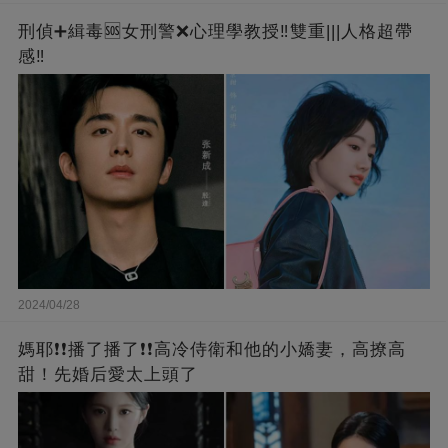
刑偵➕緝毒🆘女刑警❌心理學教授‼️雙重|||人格超帶
感‼️
2024/04/28
媽耶❗❗播了播了❗❗高冷侍衛和他的小嬌妻，高撩高
甜！先婚后愛太上頭了