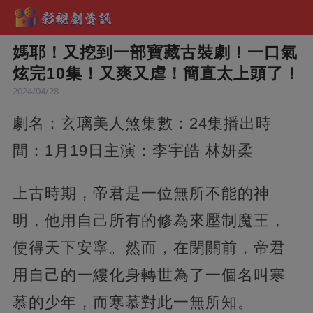
媽耶！又挖到一部寶藏古裝劇！一口氣
炫完10集！又爽又虐！簡直太上頭了！
2024/04/28
劇名：玄璃美人煞集數：24集播出時
間：1月19日主演：李宇皓 林妍柔
上古時期，帝君是一位無所不能的神
明，他用自己所有的修為來壓制魔王，
使得天下安寧。然而，在閉關前，帝君
用自己的一縷化身轉世為了一個名叫寒
慕的少年，而寒慕對此一無所知。