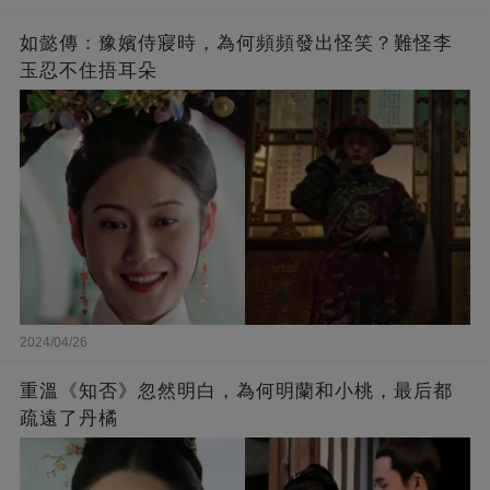
如懿傳：豫嬪侍寢時，為何頻頻發出怪笑？難怪李
玉忍不住捂耳朵
2024/04/26
重溫《知否》忽然明白，為何明蘭和小桃，最后都
疏遠了丹橘