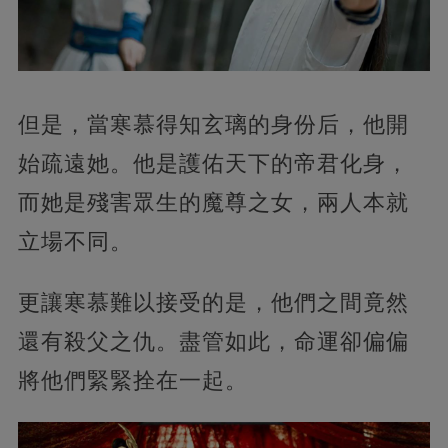
但是，當寒慕得知玄璃的身份后，他開
始疏遠她。他是護佑天下的帝君化身，
而她是殘害眾生的魔尊之女，兩人本就
立場不同。
更讓寒慕難以接受的是，他們之間竟然
還有殺父之仇。盡管如此，命運卻偏偏
將他們緊緊拴在一起。