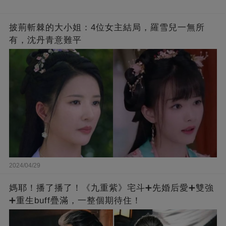
披荊斬棘的大小姐：4位女主結局，羅雪兒一無所
有，沈丹青意難平
2024/04/29
媽耶！播了播了！《九重紫》宅斗➕先婚后愛➕雙強
➕重生buff疊滿，一整個期待住！