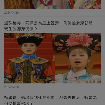
2024/04/26
還珠格格：同樣是為皇上祝壽，為何義女穿朝服，
親生的卻穿便服？
2024/04/26
甄嬛傳：蘇培盛到死都不知，浣碧去世后，甄嬛為
何要扯斷佛珠？