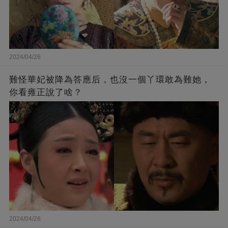
2024/04/26
難怪華妃被降為答應后，也沒一個丫環敢為難她，
你看雍正說了啥？
2024/04/26