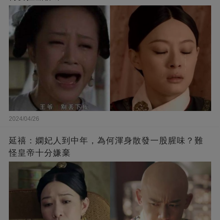
2024/04/26
延禧：嫻妃人到中年，為何渾身散發一股腥味？難
怪皇帝十分嫌棄