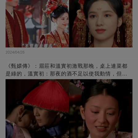
2024/04/26
《甄嬛傳》：眉莊和溫實初激戰那晚，桌上連菜都
是綠的，溫實初：那夜的酒不足以使我動情，但菜
卻給了我提示