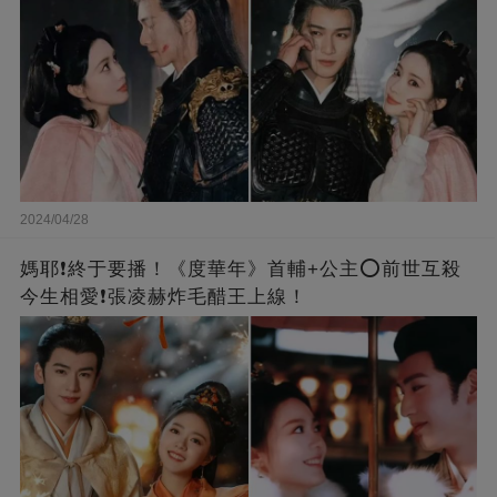
2024/04/28
媽耶❗️終于要播！《度華年》首輔+公主⭕前世互殺
今生相愛❗張凌赫炸毛醋王上線！