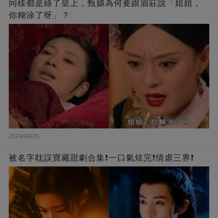
同樣都是綠了皇上，甄嬛為何要跟眉莊說「姐姐，
你糊涂了呀」？
2024/04/26
被名字耽誤寶藏甜劇合集❗一口氣炫完❗情虐三界❗