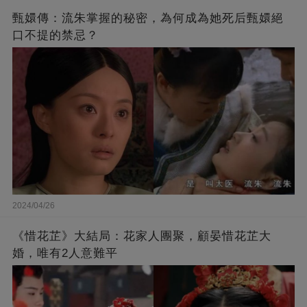
甄嬛傳：流朱掌握的秘密，為何成為她死后甄嬛絕
口不提的禁忌？
2024/04/26
《惜花芷》大結局：花家人團聚，顧晏惜花芷大
婚，唯有2人意難平