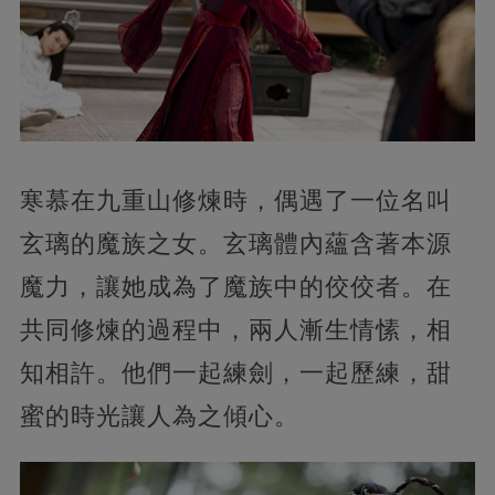
寒慕在九重山修煉時，偶遇了一位名叫
玄璃的魔族之女。玄璃體內蘊含著本源
魔力，讓她成為了魔族中的佼佼者。在
共同修煉的過程中，兩人漸生情愫，相
知相許。他們一起練劍，一起歷練，甜
蜜的時光讓人為之傾心。