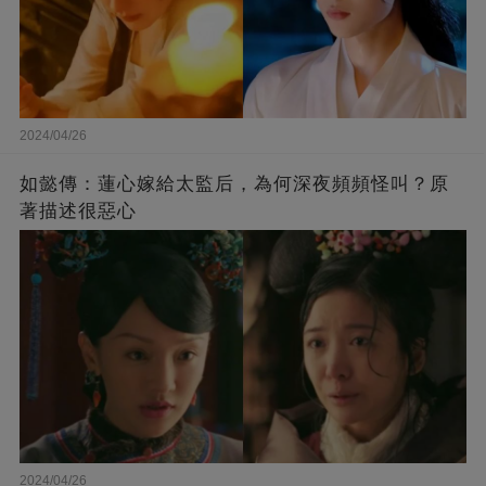
2024/04/26
如懿傳：蓮心嫁給太監后，為何深夜頻頻怪叫？原
著描述很惡心
2024/04/26