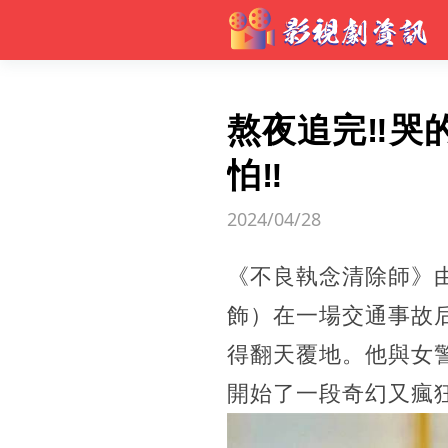
熬夜追完‼️哭
怕‼️
2024/04/28
《不良執念清除師》
飾）在一場交通事故
得翻天覆地。他與女
開始了一段奇幻又瘋