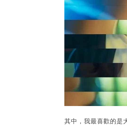
其中，我最喜歡的是