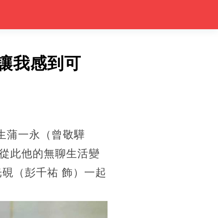
的讓我感到可
生蒲一永（曾敬驊
從此他的無聊生活變
硯（彭千祐 飾）一起