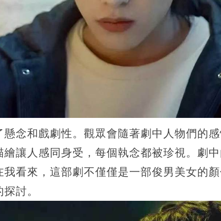
了懸念和戲劇性。觀眾會隨著劇中人物們的感
描繪讓人感同身受，每個執念都被珍視。劇中
在我看來，這部劇不僅僅是一部俊男美女的顏
的探討。