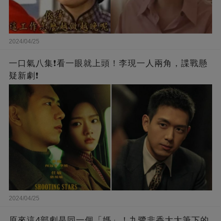
2024/04/25
一口氣八集❗️看一眼就上頭！李現一人兩角，諜戰懸
疑新劇❗️
2024/04/25
原來這4部劇是同一個「媽」！九鷺非香大大筆下的