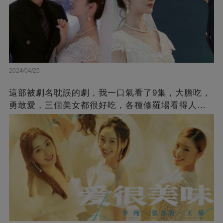
2024/04/25
這部被劇名耽誤的劇，我一口氣看了9集，大膽吃，
勇敢愛，三個美女都很好吃，各種修羅場看得人直
呼過癮！