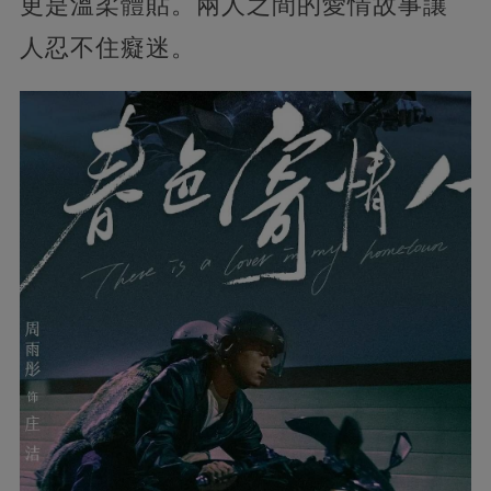
更是溫柔體貼。兩人之間的愛情故事讓
人忍不住癡迷。