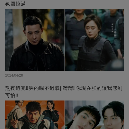
氛圍拉滿
2024/04/28
熬夜追完‼️哭的喘不過氣||灣灣‼️你現在強的讓我感到
可怕‼️