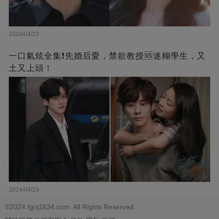
2024/04/23
一口氣炫全集❗先婚后愛，禁欲教授🆚迷糊學生，又
土又上頭！
2024/04/23
©2024 fgnj1634.com. All Rights Reserved.