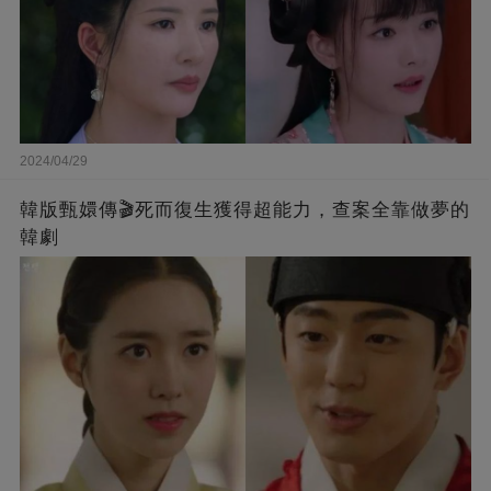
2024/04/29
韓版甄嬛傳🎬死而復生獲得超能力，查案全靠做夢的
韓劇