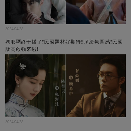
2024/04/28
媽耶🆘終于播了❗️民國題材好期待‼️頂級氛圍感❗️民國
版高啟強來啦❗
2024/04/28