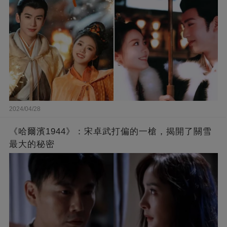
2024/04/28
《哈爾濱1944》：宋卓武打偏的一槍，揭開了關雪
最大的秘密