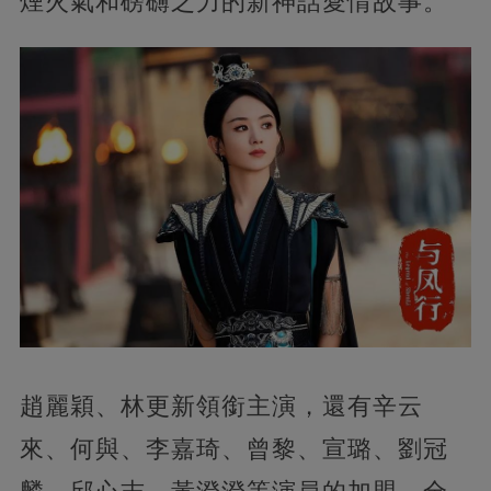
煙火氣和磅礴之力的新神話愛情故事。
趙麗穎、林更新領銜主演，還有辛云
來、何與、李嘉琦、曾黎、宣璐、劉冠