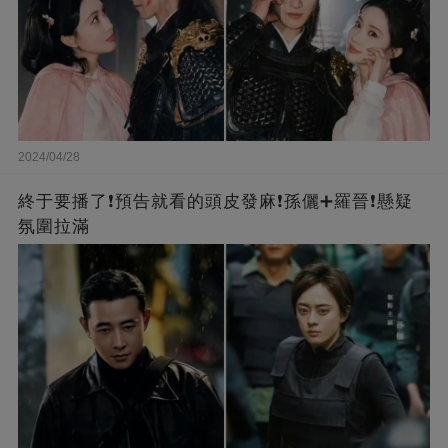
2024/04/28
終于要播了❗️預告就看的頭皮發麻❗️孫儷➕羅晉❗懸疑
氛圍拉滿