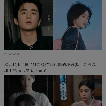
2024/04/28
媽耶❗❗播了播了❗❗高冷侍衛和他的小嬌妻，高撩高
甜！先婚后愛太上頭了