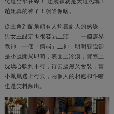
化道全部在線！ 趙麗穎就是天選沈璃！
趙姐真的神了！演啥像啥。
從主角到配角頗有人均喜劇人的感覺，
男女主設定也很容易上頭——一個靈界
戰神，一個「病弱」上神，明明雙強卻
是小號開局即茍，表面上冷漠，實際上
沈璃心軟到不行，行云腹黑又會裝，當
小鳳凰遇上行云，兩個人的相處和斗嘴
也是笑料頻出。