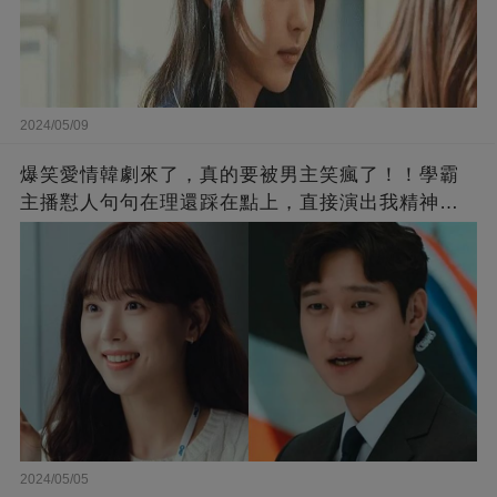
2024/05/09
爆笑愛情韓劇來了，真的要被男主笑瘋了！！學霸
主播懟人句句在理還踩在點上，直接演出我精神世
界的嘴替！
2024/05/05