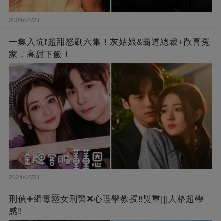
2024/04/28
一集入坑❗超甜怒刷六集！灰姑娘&霸道總裁+歡喜冤
家，高甜下飯！
2024/04/28
刑偵➕緝毒🆘女刑警❌心理學教授‼️雙重|||人格超帶
感‼️