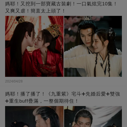
媽耶！又挖到一部寶藏古裝劇！一口氣炫完10集！
又爽又虐！簡直太上頭了！
2024/04/28
媽耶！播了播了！《九重紫》宅斗➕先婚后愛➕雙強
➕重生buff疊滿，一整個期待住！