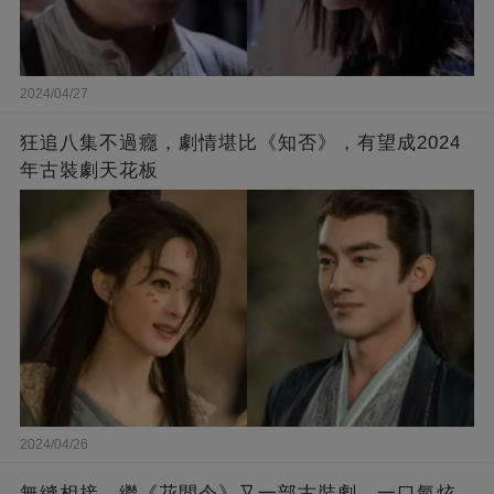
2024/04/27
狂追八集不過癮，劇情堪比《知否》，有望成2024
年古裝劇天花板
2024/04/26
無縫相接，繼《花間令》又一部古裝劇，一口氣炫