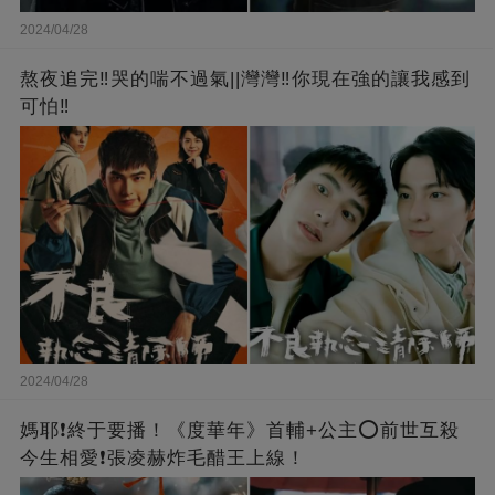
2024/04/28
熬夜追完‼️哭的喘不過氣||灣灣‼️你現在強的讓我感到
可怕‼️
2024/04/28
媽耶❗️終于要播！《度華年》首輔+公主⭕前世互殺
今生相愛❗張凌赫炸毛醋王上線！