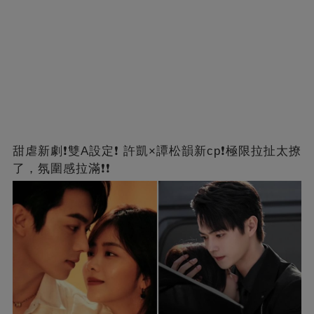
甜虐新劇❗雙A設定❗ 許凱×譚松韻新cp❗️極限拉扯太撩
了，氛圍感拉滿❗❗