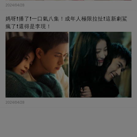
2024/04/28
媽呀❗️播了❗一口氣八集！成年人極限拉扯❗這新劇鯊
瘋了❗還得是李現！
2024/04/28