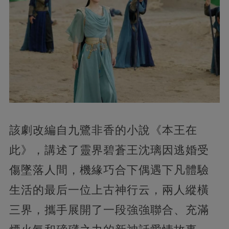
該劇改編自九鷺非香的小說《本王在
此》，講述了靈界碧蒼王沈璃因逃婚受
傷墜落人間，機緣巧合下偶遇下凡體驗
生活的最后一位上古神行云，兩人縱橫
三界，攜手展開了一段強強聯合、充滿