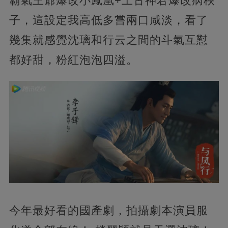
霸氣王爺爆改小鳳凰+上古神君爆改病秧
子，這設定我高低多嘗兩口咸淡，看了
幾集就感覺沈璃和行云之間的斗氣互懟
都好甜，粉紅泡泡四溢。
今年最好看的國產劇，拍攝劇本演員服