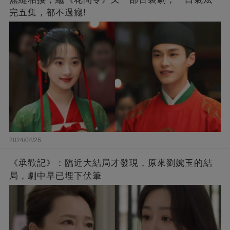
完五集，都不過癮!
2024/04/26
《承歡記》：臨近大結局才發現，原來劉婉玉的結
局，劇中早已埋下伏筆