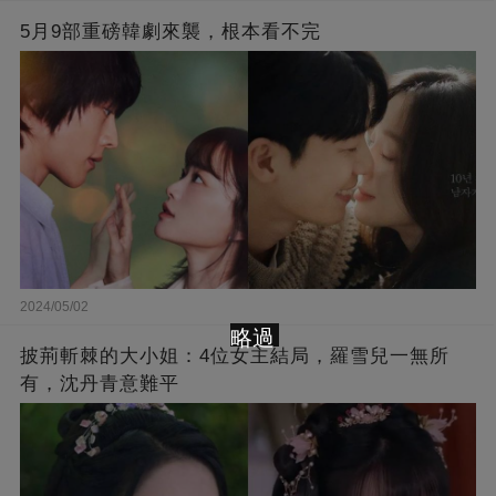
5月9部重磅韓劇來襲，根本看不完
2024/05/02
略過
披荊斬棘的大小姐：4位女主結局，羅雪兒一無所
有，沈丹青意難平