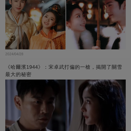
2024/04/28
《哈爾濱1944》：宋卓武打偏的一槍，揭開了關雪
最大的秘密