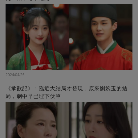
2024/04/26
《承歡記》：臨近大結局才發現，原來劉婉玉的結
局，劇中早已埋下伏筆