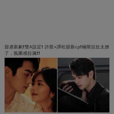
甜虐新劇❗雙A設定❗ 許凱×譚松韻新cp❗️極限拉扯太撩
了，氛圍感拉滿❗❗