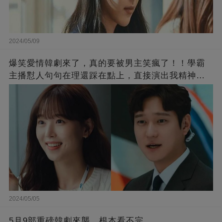
2024/05/09
爆笑愛情韓劇來了，真的要被男主笑瘋了！！學霸
主播懟人句句在理還踩在點上，直接演出我精神世
界的嘴替！
2024/05/05
5月9部重磅韓劇來襲，根本看不完