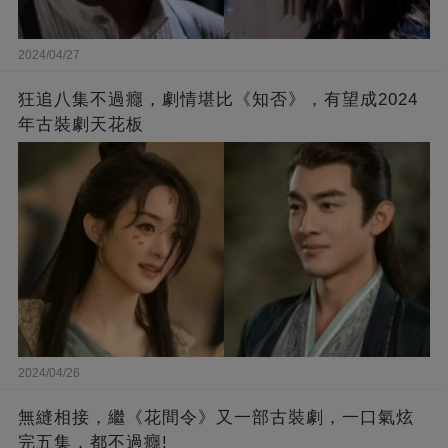
2024/04/27
狂追八集不過癮，劇情堪比《知否》，有望成2024
年古裝劇天花板
2024/04/26
無縫相接，繼《花間令》又一部古裝劇，一口氣炫
完五集，都不過癮!