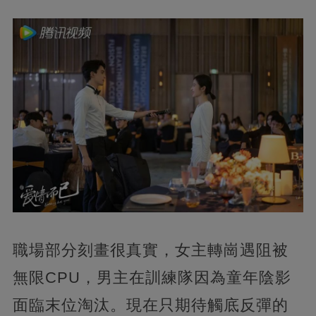
職場部分刻畫很真實，女主轉崗遇阻被
無限CPU，男主在訓練隊因為童年陰影
面臨末位淘汰。現在只期待觸底反彈的