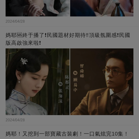
2024/04/28
媽耶🆘終于播了❗️民國題材好期待‼️頂級氛圍感❗️民國
版高啟強來啦❗
2024/04/28
媽耶！又挖到一部寶藏古裝劇！一口氣炫完10集！