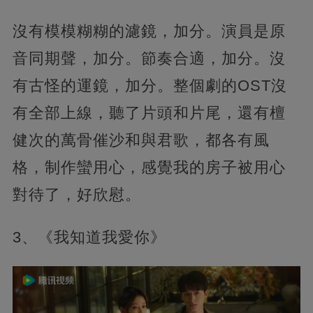
沒有模模糊糊的濾鏡，加分。演員是原
音同期聲，加分。節奏合適，加分。沒
有古怪的運鏡，加分。整個劇的OST沒
有全部上線，聽了片頭和片尾，還有檀
健次的萬骨催沙和與君歌，都各有風
格，制作蠻用心，感覺我的房子被用心
對待了，好欣慰。
3、《我知道我愛你》