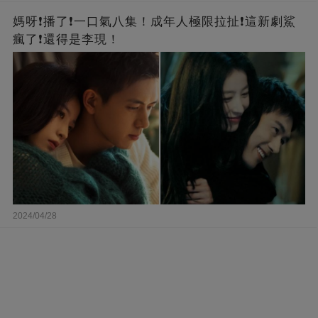
媽呀❗️播了❗一口氣八集！成年人極限拉扯❗這新劇鯊
瘋了❗還得是李現！
2024/04/28