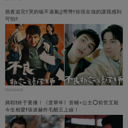
熬夜追完‼️哭的喘不過氣||灣灣‼️你現在強的讓我感到
可怕‼️
2024/04/28
媽耶❗️終于要播！《度華年》首輔+公主⭕前世互殺
今生相愛❗張凌赫炸毛醋王上線！