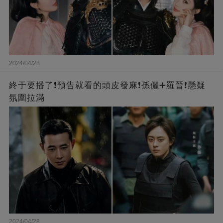
2024/04/28
終于要播了❗️預告就看的頭皮發麻❗️孫儷➕羅晉❗懸疑
氛圍拉滿
2024/04/28