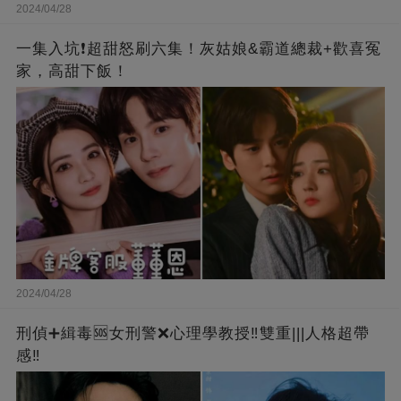
2024/04/28
一集入坑❗超甜怒刷六集！灰姑娘&霸道總裁+歡喜冤
家，高甜下飯！
2024/04/28
刑偵➕緝毒🆘女刑警❌心理學教授‼️雙重|||人格超帶
感‼️