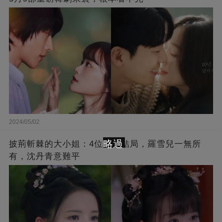
2024/05/02
略過
披荊斬棘的大小姐：4位女主結局，羅雪兒一無所
有，沈丹青意難平