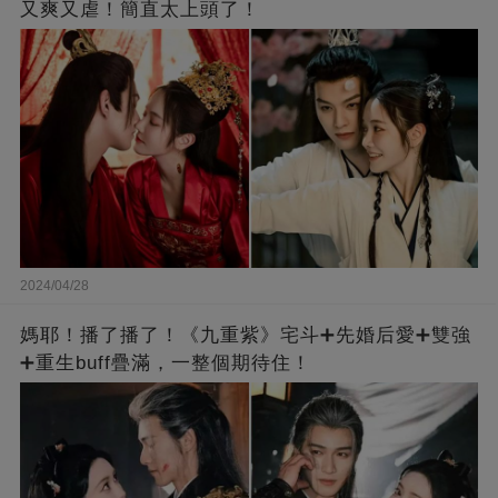
又爽又虐！簡直太上頭了！
2024/04/28
媽耶！播了播了！《九重紫》宅斗➕先婚后愛➕雙強
➕重生buff疊滿，一整個期待住！