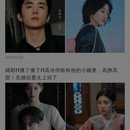
2024/04/28
媽耶❗❗播了播了❗❗高冷侍衛和他的小嬌妻，高撩高
甜！先婚后愛太上頭了