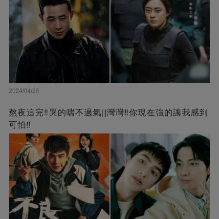
2024/04/28
熬夜追完‼️哭的喘不過氣||灣灣‼️你現在強的讓我感到
可怕‼️