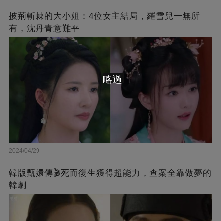
披荊斬棘的大小姐：4位女主結局，羅雪兒一無所
有，沈丹青意難平
略過
2024/04/29
韓版甄嬛傳🎬死而復生獲得超能力，查案全靠做夢的
韓劇