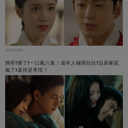
2024/04/28
媽呀❗️播了❗一口氣八集！成年人極限拉扯❗這新劇鯊
瘋了❗還得是李現！