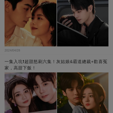
2024/04/28
一集入坑❗超甜怒刷六集！灰姑娘&霸道總裁+歡喜冤
家，高甜下飯！