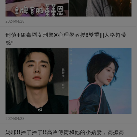
2024/04/28
刑偵➕緝毒🆘女刑警❌心理學教授‼️雙重|||人格超帶
感‼️
2024/04/28
媽耶❗❗播了播了❗❗高冷侍衛和他的小嬌妻，高撩高