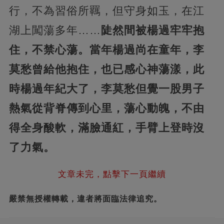
行，不為習俗所羈，但守身如玉，在江
湖上闖蕩多年……
陡然間被楊過牢牢抱
住，不禁心蕩。當年楊過尚在童年，李
莫愁曾給他抱住，也已感心神蕩漾，此
時楊過年紀大了，李莫愁但覺一股男子
熱氣從背脊傳到心里，蕩心動魄，不由
得全身酸軟，滿臉通紅，手臂上登時沒
了力氣。
文章未完，點擊下一頁繼續
嚴禁無授權轉載，違者將面臨法律追究。