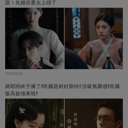
甜！先婚后愛太上頭了
2024/04/28
媽耶🆘終于播了❗️民國題材好期待‼️頂級氛圍感❗️民國
版高啟強來啦❗