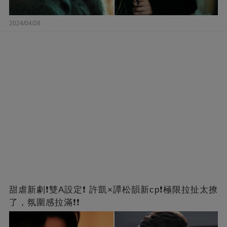
2024/04/28
甜虐新劇❗雙A設定❗ 許凱×譚松韻新cp❗️極限拉扯太撩
了，氛圍感拉滿❗❗