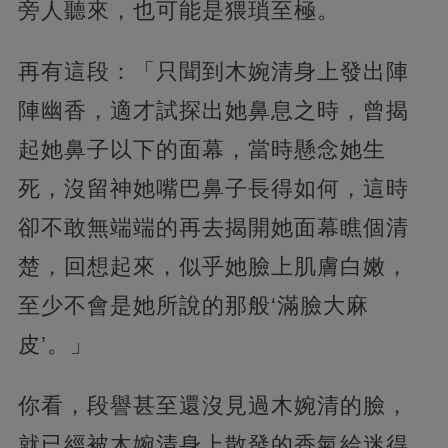
旁人聽來，也可能是猥瑣至極。
再有這段：「只聞到木婉清身上發出陣
陣幽香，適才試探出她鼻息之時，曾揭
起她鼻子以下的面幕，當時懸念她生
死，沒留神她嘴巴鼻子長得如何，這時
卻不敢無端端的再去揭開她面幕瞧個清
楚，回想起來，似乎她臉上肌膚白嫩，
至少不會是她所說的那般‘滿臉大麻
皮’。」
你看，段譽甚至還沒見過木婉清的臉，
就已經被木婉清身上散發的香氣給迷得