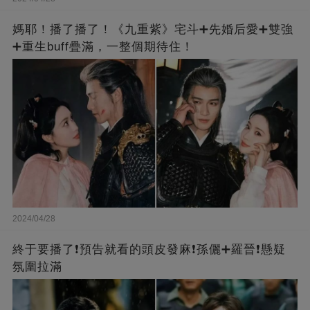
媽耶！播了播了！《九重紫》宅斗➕先婚后愛➕雙強
➕重生buff疊滿，一整個期待住！
2024/04/28
終于要播了❗️預告就看的頭皮發麻❗️孫儷➕羅晉❗懸疑
氛圍拉滿