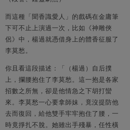
而這種「聞香識愛人」的戲碼在金庸筆
下可不止上演過一次，比如《神雕俠
侶》中，楊過就憑借身上的體香征服了
李莫愁。
你且看這段描述：「（楊過）自后撲
上，攔腰抱住了李莫愁。這一抱是各家
招數之所無，卻是他情急之下胡打蠻
來。李莫愁一心要拿師妹，竟沒提防他
去而復回，給他雙手牢牢抱住了腰，一
時竟掙扎不脫。她雖出手殘暴，任性橫