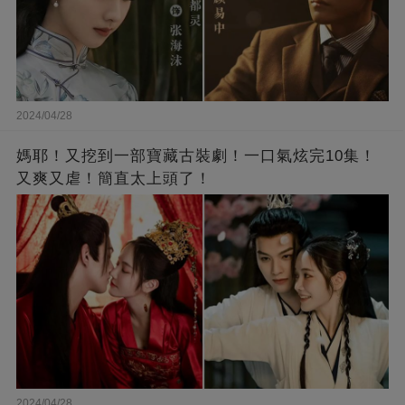
2024/04/28
媽耶！又挖到一部寶藏古裝劇！一口氣炫完10集！
又爽又虐！簡直太上頭了！
2024/04/28