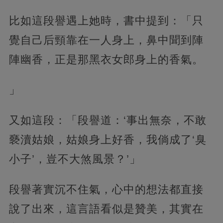
比如這段譽遇上她時，書中提到：「只
覺自己后頸靠在一人身上，鼻中聞到陣
陣幽香，正是那黑衣女郎身上的香氣。
」
又如這段：「段譽道：‘事出無奈，不敢
褻瀆姑娘，姑娘身上好香，我倘成了‘臭
小子’，豈不大煞風景？’」
段譽著實沉不住氣，心中的想法都直接
說了出來，這言語看似是贊美，其實在