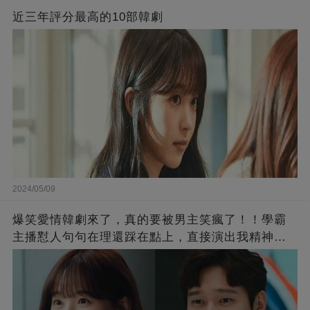
近三年評分最高的10部韓劇
2024/05/09
爆笑愛情韓劇來了，真的要被男主笑瘋了！！學霸
主播懟人句句在理還踩在點上，直接演出我精神世
界的嘴替！