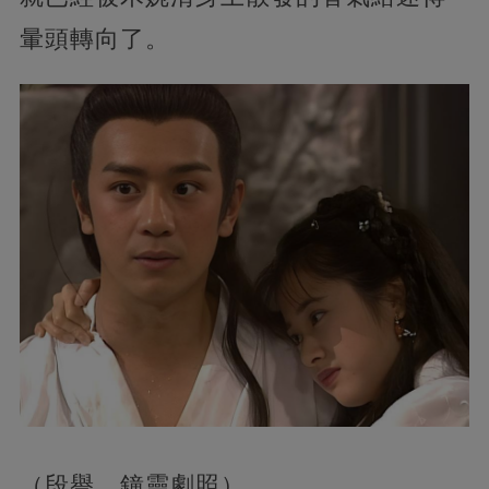
暈頭轉向了。
（段譽、鐘靈劇照）