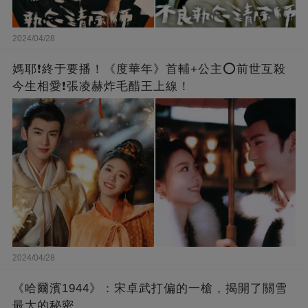
2024/04/28
媽耶❗️終于要播！《度華年》首輔+公主⭕前世互殺
今生相愛❗張凌赫炸毛醋王上線！
2024/04/28
《哈爾濱1944》：宋卓武打偏的一槍，揭開了關雪
最大的秘密