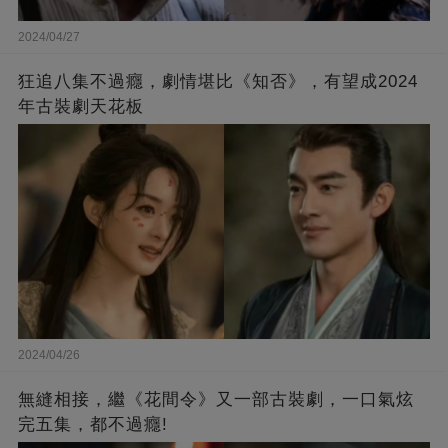
2024/04/27
狂追八集不過癮，劇情堪比《知否》，有望成2024
年古裝劇天花板
2024/04/26
無縫相接，繼《花間令》又一部古裝劇，一口氣炫
完五集，都不過癮!