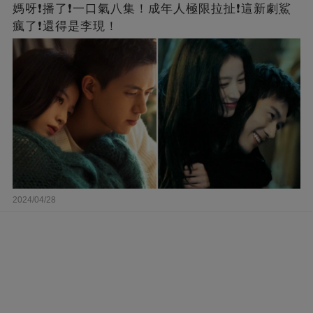
媽呀❗️播了❗一口氣八集！成年人極限拉扯❗這新劇鯊
瘋了❗還得是李現！
2024/04/28