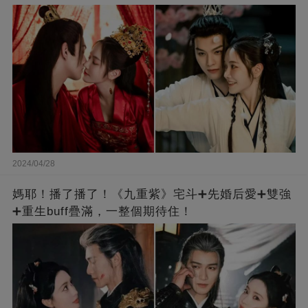
2024/04/28
媽耶！播了播了！《九重紫》宅斗➕先婚后愛➕雙強
➕重生buff疊滿，一整個期待住！