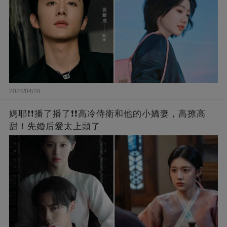
2024/04/28
媽耶❗❗播了播了❗❗高冷侍衛和他的小嬌妻，高撩高
甜！先婚后愛太上頭了