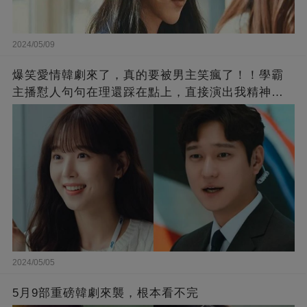
2024/05/09
爆笑愛情韓劇來了，真的要被男主笑瘋了！！學霸
主播懟人句句在理還踩在點上，直接演出我精神世
界的嘴替！
2024/05/05
5月9部重磅韓劇來襲，根本看不完