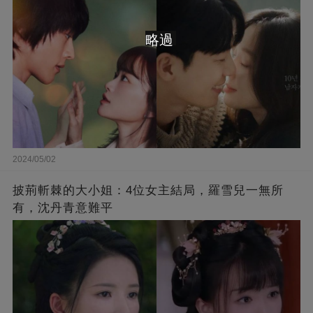
略過
2024/05/02
披荊斬棘的大小姐：4位女主結局，羅雪兒一無所
有，沈丹青意難平