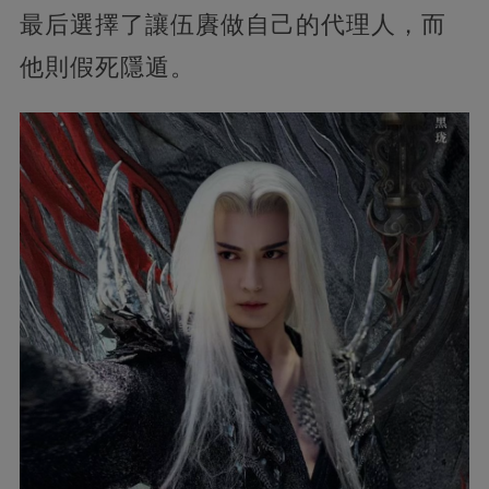
最后選擇了讓伍賡做自己的代理人，而
他則假死隱遁。