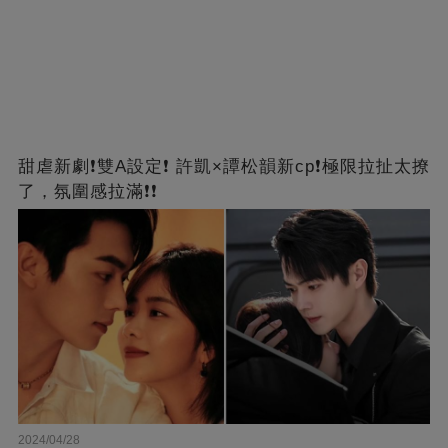
甜虐新劇❗雙A設定❗ 許凱×譚松韻新cp❗️極限拉扯太撩
了，氛圍感拉滿❗❗
2024/04/28