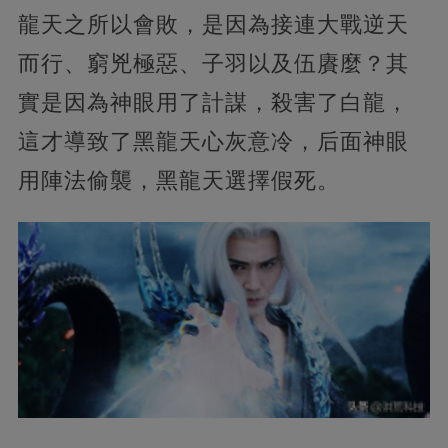
龍天之所以會敗，是因為接連大戰逆天
而行、窮兇極惡、子羽以及伍賡麼？其
實是因為神眼用了計謀，殺害了白龍，
這才導致了黑龍天心灰意冷，后面神眼
用陣法偷襲，黑龍天選擇假死。