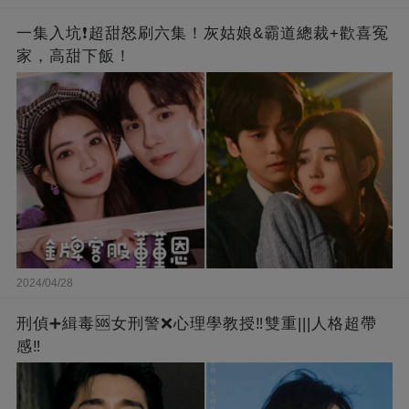
一集入坑❗超甜怒刷六集！灰姑娘&霸道總裁+歡喜冤
家，高甜下飯！
2024/04/28
刑偵➕緝毒🆘女刑警❌心理學教授‼️雙重|||人格超帶
感‼️