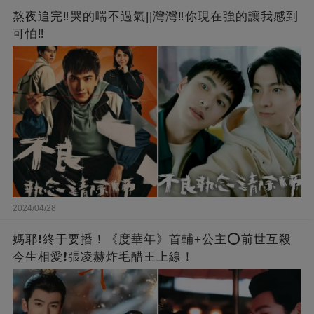
熬夜追完‼️哭的喘不過氣||灣灣‼️你現在強的讓我感到
可怕‼️
2024/04/28
媽耶❗️終于要播！《度華年》首輔+公主⭕前世互殺
今生相愛❗張凌赫炸毛醋王上線！