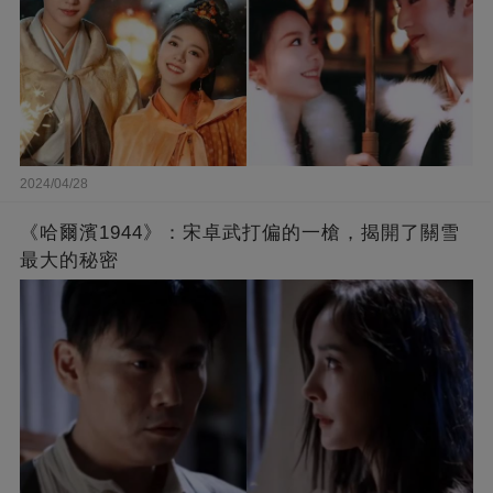
2024/04/28
《哈爾濱1944》：宋卓武打偏的一槍，揭開了關雪
最大的秘密