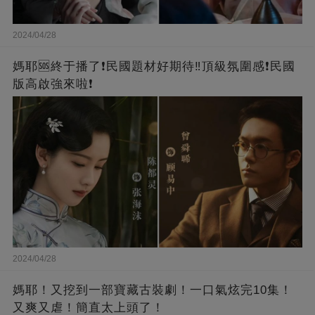
2024/04/28
媽耶🆘終于播了❗️民國題材好期待‼️頂級氛圍感❗️民國
版高啟強來啦❗
2024/04/28
媽耶！又挖到一部寶藏古裝劇！一口氣炫完10集！
又爽又虐！簡直太上頭了！