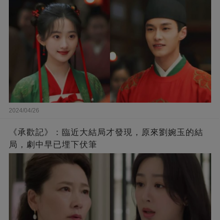
2024/04/26
《承歡記》：臨近大結局才發現，原來劉婉玉的結
局，劇中早已埋下伏筆