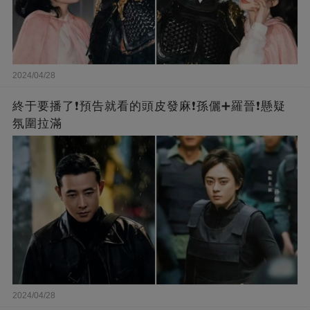
2024/04/28
終于要播了❗️預告就看的頭皮發麻❗️孫儷➕羅晉❗懸疑
氛圍拉滿
2024/04/28