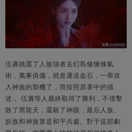
伍賡挑選了人族強者去幻島修煉煉氣
術，萬事俱備，就差運送血石，一舉攻
入神族的契機了，而按照原著中的描
述， 伍賡等人最終取得了勝利，不僅擊
敗了黑龍天，還殺了神眼，最后人族、
妖族和神族算是和平共處。對于這部劇