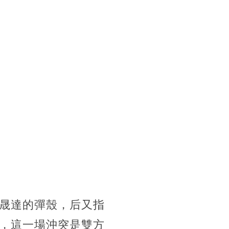
晟達的彈殼，后又指
，這一場沖突是雙方