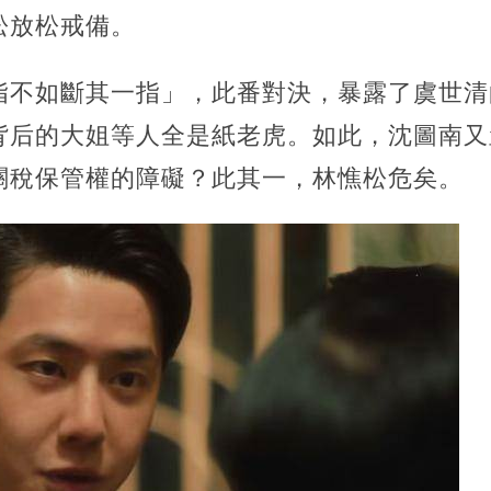
松放松戒備。
指不如斷其一指」，此番對決，暴露了虞世清
背后的大姐等人全是紙老虎。如此，沈圖南又
關稅保管權的障礙？此其一，林憔松危矣。