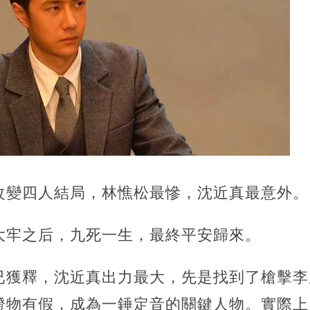
改變四人結局，林憔松最慘，沈近真最意外。
大牢之后，九死一生，最終平安歸來。
已獲釋，沈近真出力最大，先是找到了槍擊李
證物有假，成為一錘定音的關鍵人物。實際上