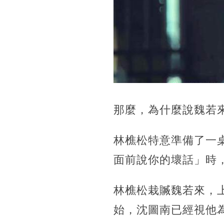
那麼，為什麼說魏若
林樵松特意準備了一
面前說你的壞話」時
林樵松栽贓魏若來，
始，沈圖南已經視他