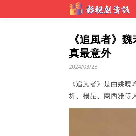
《追風者》魏
真最意外
2024/03/28
《追風者》是由姚曉
圻、楊昆、蘭西雅等