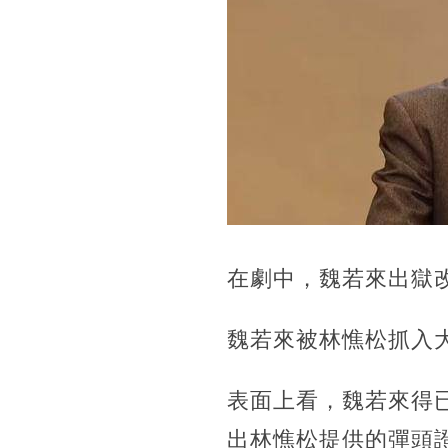
在劇中，魏若來出獄
魏若來被林憔松抓入
表面上看，魏若來得
出林憔松提供的彈頭