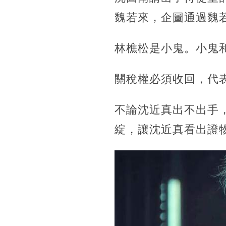
魏若來，企圖通過魏
林樵松是小鬼。小鬼
關稅權必須收回，代
不論沈近真出不出手
綻，讓沈近真看出證