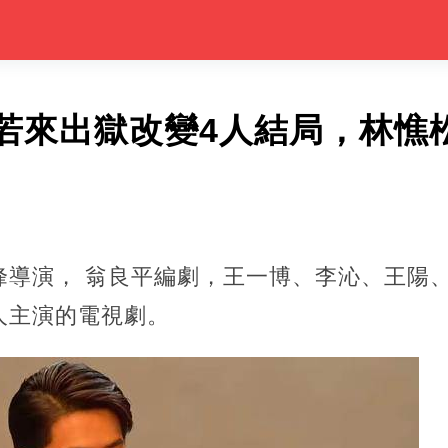
若來出獄改變4人結局，林憔
峰導演， 翁良平編劇，王一博、李沁、王陽
人主演的電視劇。