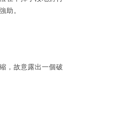
強助。
縮，故意露出一個破