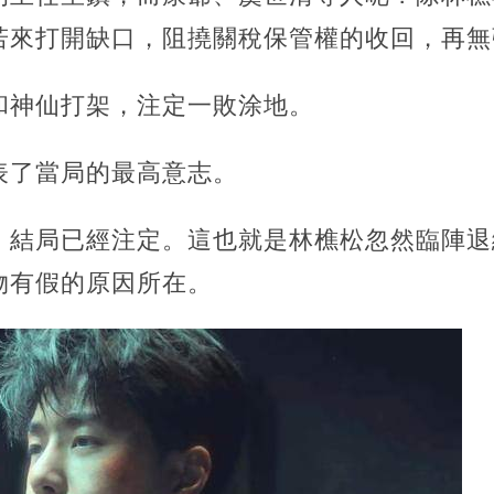
若來打開缺口，阻撓關稅保管權的收回，再無
和神仙打架，注定一敗涂地。
表了當局的最高意志。
，結局已經注定。這也就是林樵松忽然臨陣退
物有假的原因所在。