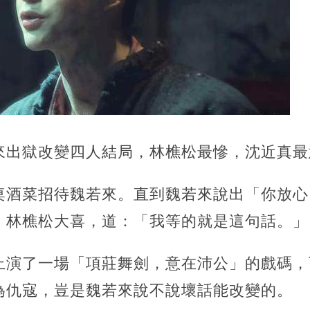
來出獄改變四人結局，林樵松最慘，沈近真最
桌酒菜招待魏若來。直到魏若來說出「你放心
，林樵松大喜，道：「我等的就是這句話。」
上演了一場「項莊舞劍，意在沛公」的戲碼，
為仇寇，豈是魏若來說不說壞話能改變的。