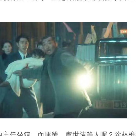
。
的主任坐鎮，而康爺、虞世清等人呢？除林樵