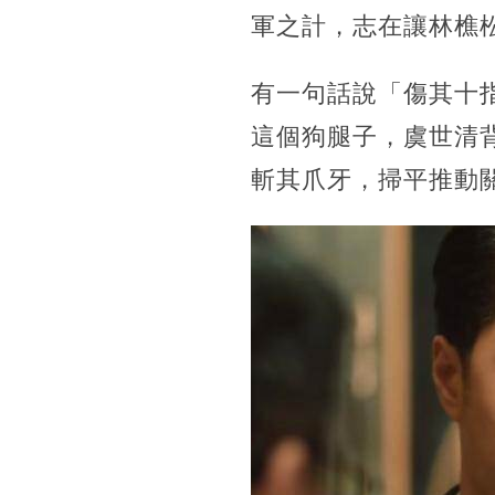
軍之計，志在讓林樵
有一句話說「傷其十
這個狗腿子，虞世清
斬其爪牙，掃平推動