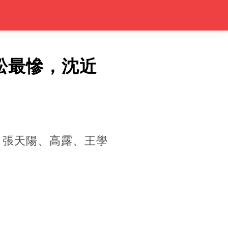
松最慘，沈近
、張天陽、高露、王學