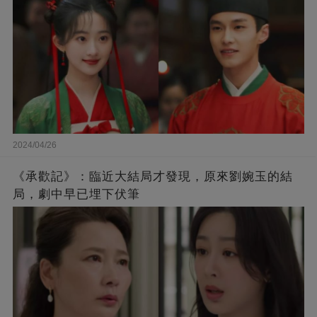
2024/04/26
《承歡記》：臨近大結局才發現，原來劉婉玉的結
局，劇中早已埋下伏筆