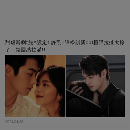
甜虐新劇❗雙A設定❗ 許凱×譚松韻新cp❗️極限拉扯太撩
了，氛圍感拉滿❗❗
2024/04/28