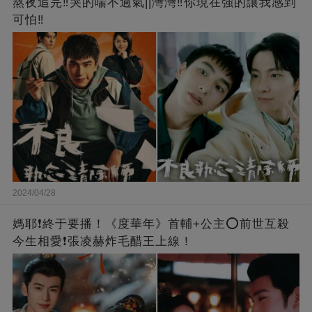
熬夜追完‼️哭的喘不過氣||灣灣‼️你現在強的讓我感到
可怕‼️
2024/04/28
媽耶❗️終于要播！《度華年》首輔+公主⭕前世互殺
今生相愛❗張凌赫炸毛醋王上線！