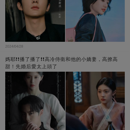
2024/04/28
媽耶❗❗播了播了❗❗高冷侍衛和他的小嬌妻，高撩高
甜！先婚后愛太上頭了