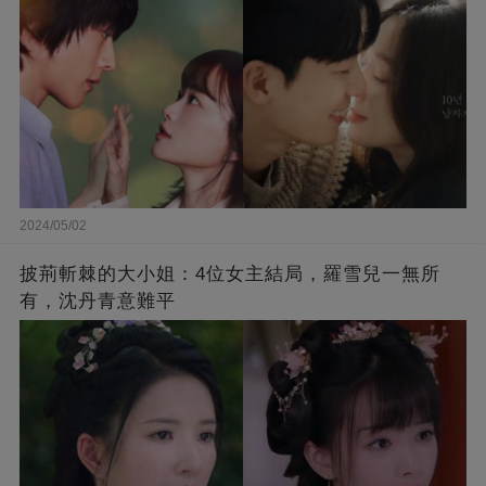
2024/05/02
披荊斬棘的大小姐：4位女主結局，羅雪兒一無所
有，沈丹青意難平