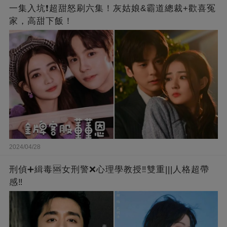
一集入坑❗超甜怒刷六集！灰姑娘&霸道總裁+歡喜冤
家，高甜下飯！
2024/04/28
刑偵➕緝毒🆘女刑警❌心理學教授‼️雙重|||人格超帶
感‼️