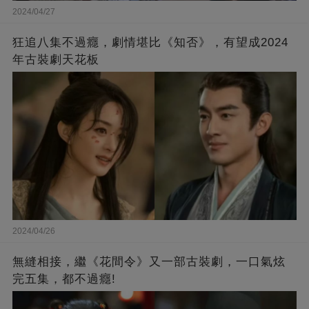
2024/04/27
狂追八集不過癮，劇情堪比《知否》，有望成2024
年古裝劇天花板
2024/04/26
無縫相接，繼《花間令》又一部古裝劇，一口氣炫
完五集，都不過癮!