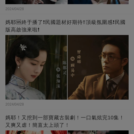
2024/04/28
媽耶🆘終于播了❗️民國題材好期待‼️頂級氛圍感❗️民國
版高啟強來啦❗
2024/04/28
媽耶！又挖到一部寶藏古裝劇！一口氣炫完10集！
又爽又虐！簡直太上頭了！