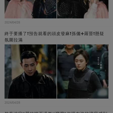
2024/04/28
終于要播了❗️預告就看的頭皮發麻❗️孫儷➕羅晉❗懸疑
氛圍拉滿
2024/04/28