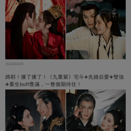
2024/04/28
媽耶！播了播了！《九重紫》宅斗➕先婚后愛➕雙強
➕重生buff疊滿，一整個期待住！