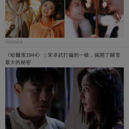
2024/04/28
《哈爾濱1944》：宋卓武打偏的一槍，揭開了關雪
最大的秘密