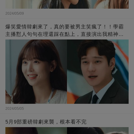
2024/05/09
爆笑愛情韓劇來了，真的要被男主笑瘋了！！學霸
主播懟人句句在理還踩在點上，直接演出我精神世
界的嘴替！
2024/05/05
5月9部重磅韓劇來襲，根本看不完