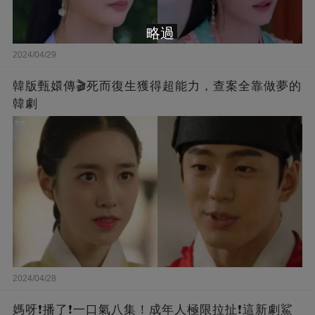
略過
2024/04/29
韓版甄嬛傳🎬死而復生獲得超能力，查案全靠做夢的
韓劇
2024/04/28
媽呀❗️播了❗一口氣八集！成年人極限拉扯❗這新劇鯊