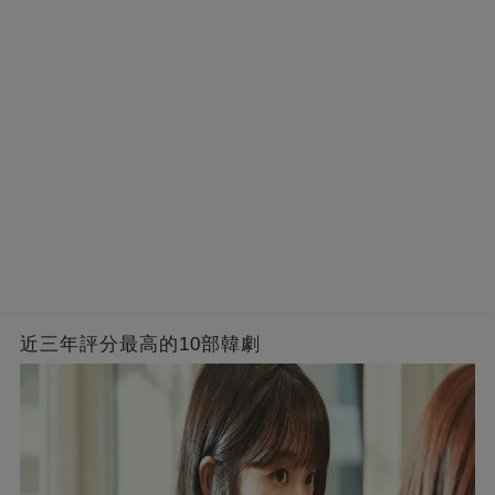
近三年評分最高的10部韓劇