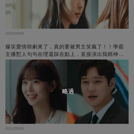
2024/05/09
爆笑愛情韓劇來了，真的要被男主笑瘋了！！學霸
主播懟人句句在理還踩在點上，直接演出我精神世
界的嘴替！
略過
2024/05/05