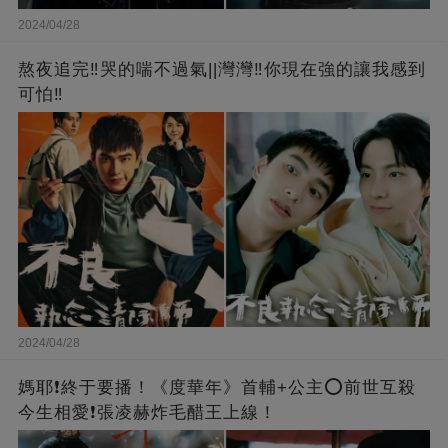
2024/04/28
熬夜追完‼️哭的喘不過氣||灣灣‼️你現在強的讓我感到
可怕‼️
2024/04/28
媽耶❗️終于要播！《度華年》首輔+公主⭕前世互殺
今生相愛❗張凌赫炸毛醋王上線！