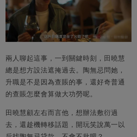
兩人聊起這事，一到關鍵時刻，田曉慧
總是想方設法遮掩過去。陶無忌問她，
升職是不是因為查賬的事，還好奇普通
的查賬怎麼會算做大功勞呢。
田曉慧顧左右而言他，想辦法敷衍過
去，還趁機轉移話題，開玩笑說萬一以
后找陶無忌貸款，不會不批吧？