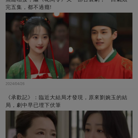
完五集，都不過癮!
2024/04/26
《承歡記》：臨近大結局才發現，原來劉婉玉的結
局，劇中早已埋下伏筆