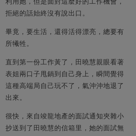
利用她，但是面對這麼好的工作機會，
拒絕的話始終沒有說出口。
畢竟，要生活，還得活得漂亮，總要有
所犧牲。
直到第一份工作黃了，田曉慧親眼看著
表姐兩口子甩鍋到自己身上，瞬間覺得
這種高端局自己玩不了，氣沖沖地退了
出來。
很快，來自竣龍地產的面試通知夾雜小
抄送到了田曉慧的信箱里，她的面試無