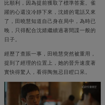
比順利，因為提前獲取了標準答案。雀
躍的心還沒冷靜下來，沈婧的電話又來
了，田曉慧知道自己身在局中，為時已
晚，只得配合沈婧繼續過著間諜一般的
日子。
經歷了查賬一事，田曉慧突然被重用，
提到了經理的位置上，她的晉升速度著
實快得驚人，看得陶無忌目瞪口呆。