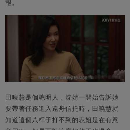
報。
田曉慧是個聰明人，沈婧一開始告訴她
要帶著任務進入遠舟信托時，田曉慧就
知道這個八桿子打不到的表姐是在有意