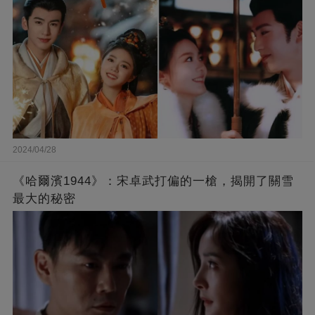
2024/04/28
《哈爾濱1944》：宋卓武打偏的一槍，揭開了關雪
最大的秘密