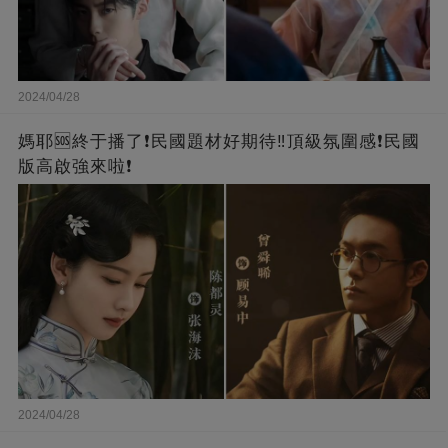
2024/04/28
媽耶🆘終于播了❗️民國題材好期待‼️頂級氛圍感❗️民國
版高啟強來啦❗
2024/04/28