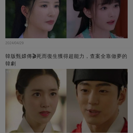
2024/04/29
韓版甄嬛傳🎬死而復生獲得超能力，查案全靠做夢的
韓劇