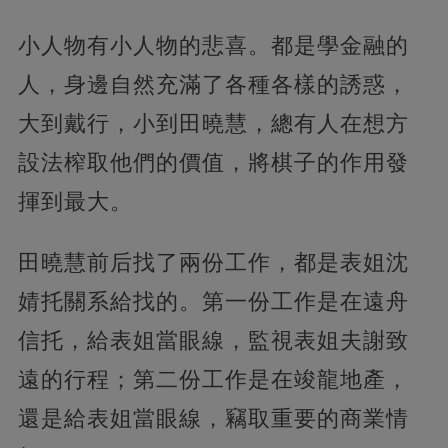
小人物有小人物的悲喜。都是學金融的
人，身邊自然充滿了各種各樣的誘惑，
大到戴行，小到田曉慧，總有人在想方
設法榨取他們的價值，將棋子的作用發
揮到最大。
田曉慧前后找了兩份工作，都是表姐沈
婧托關系給找的。第一份工作是在遠舟
信托，給表姐當眼線，監視表姐夫謝致
遠的行程；第二份工作是在竣龍地產，
還是給表姐當眼線，竊取重要的商業情