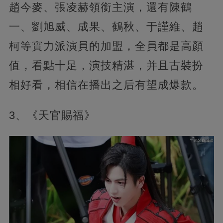
趙今麥、張凌赫領銜主演，還有陳鶴
一、劉旭威、成果、鶴秋、于謹維、趙
柯等實力派演員的加盟，全員都是高顏
值，看點十足，演技精湛，并且古裝扮
相好看，相信在播出之后有望成爆款。
3、《天官賜福》