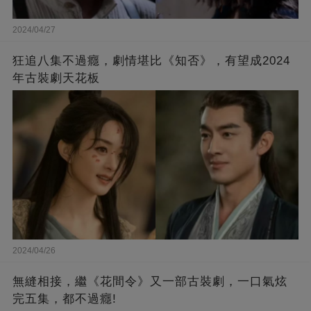
2024/04/27
狂追八集不過癮，劇情堪比《知否》，有望成2024
年古裝劇天花板
2024/04/26
無縫相接，繼《花間令》又一部古裝劇，一口氣炫
完五集，都不過癮!