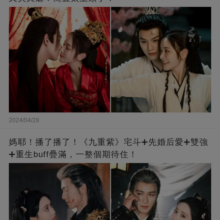
2024/04/28
媽耶！播了播了！《九重紫》宅斗➕先婚后愛➕雙強
➕重生buff疊滿，一整個期待住！