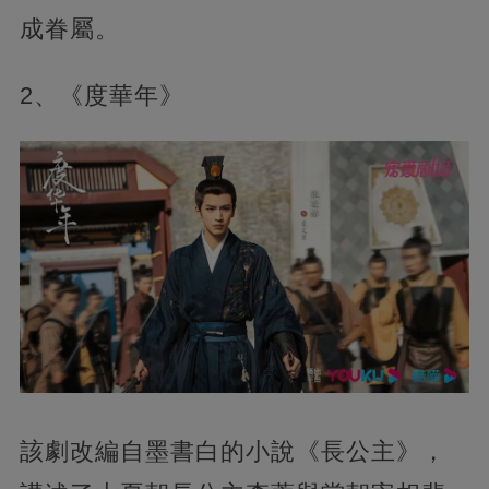
成眷屬。
2、《度華年》
該劇改編自墨書白的小說《長公主》，