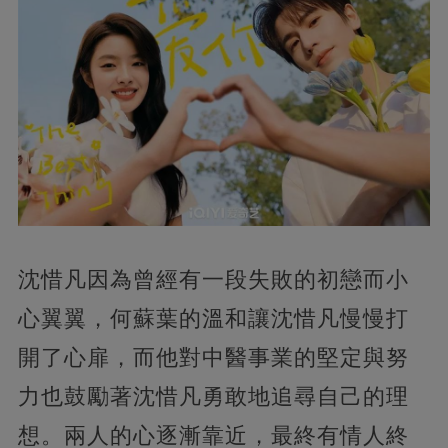
沈惜凡因為曾經有一段失敗的初戀而小
心翼翼，何蘇葉的溫和讓沈惜凡慢慢打
開了心扉，而他對中醫事業的堅定與努
力也鼓勵著沈惜凡勇敢地追尋自己的理
想。兩人的心逐漸靠近，最終有情人終