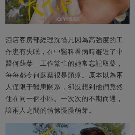
酒店客房部經理沈惜凡因為高強度的工
作患有失眠，在中醫科看病時邂逅了中
醫何蘇葉。工作繁忙的她常忘記取藥，
每每都令何蘇葉很是頭疼。原本以為兩
人僅限于醫患關系，卻沒想到他們竟然
住在同一個小區。一次次的不期而遇，
讓兩人之間的情愫慢慢萌芽。