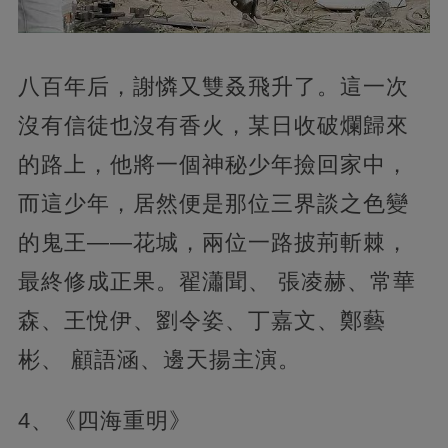
八百年后，謝憐又雙叒飛升了。這一次
沒有信徒也沒有香火，某日收破爛歸來
的路上，他將一個神秘少年撿回家中，
而這少年，居然便是那位三界談之色變
的鬼王——花城，兩位一路披荊斬棘，
最終修成正果。翟瀟聞、 張凌赫、常華
森、王悅伊、劉令姿、丁嘉文、鄭藝
彬、 顧語涵、邊天揚主演。
4、《四海重明》