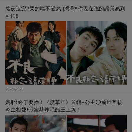
熬夜追完‼️哭的喘不過氣||灣灣‼️你現在強的讓我感到
可怕‼️
2024/04/28
媽耶❗️終于要播！《度華年》首輔+公主⭕前世互殺
今生相愛❗張凌赫炸毛醋王上線！