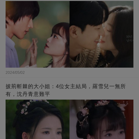
2024/05/02
披荊斬棘的大小姐：4位女主結局，羅雪兒一無所
有，沈丹青意難平