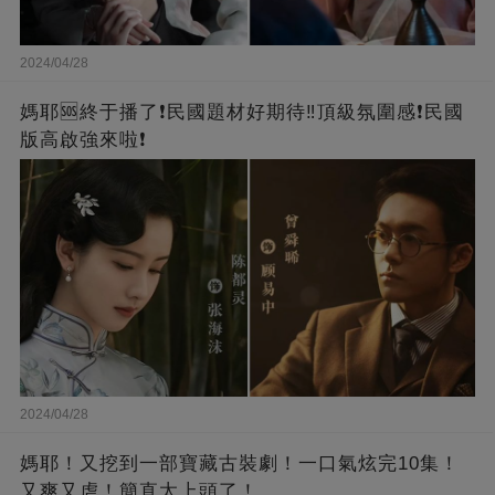
2024/04/28
媽耶🆘終于播了❗️民國題材好期待‼️頂級氛圍感❗️民國
版高啟強來啦❗
2024/04/28
媽耶！又挖到一部寶藏古裝劇！一口氣炫完10集！
又爽又虐！簡直太上頭了！