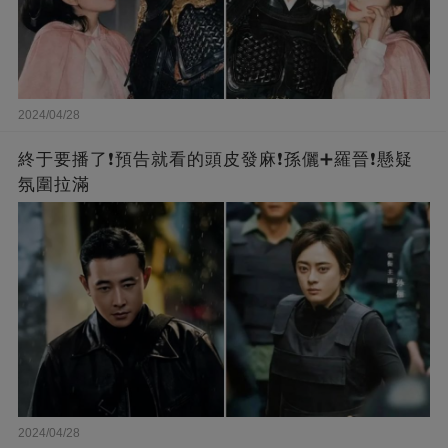
2024/04/28
終于要播了❗️預告就看的頭皮發麻❗️孫儷➕羅晉❗懸疑
氛圍拉滿
2024/04/28