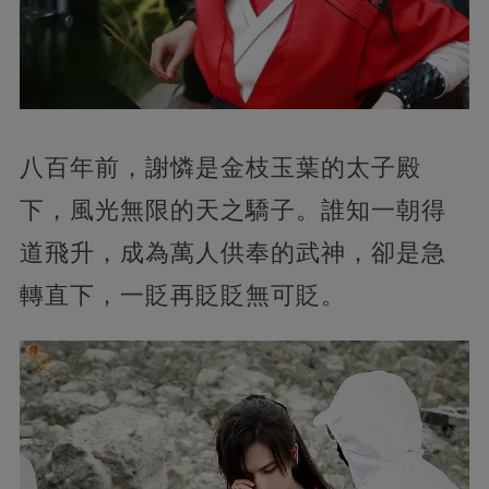
八百年前，謝憐是金枝玉葉的太子殿
下，風光無限的天之驕子。誰知一朝得
道飛升，成為萬人供奉的武神，卻是急
轉直下，一貶再貶貶無可貶。