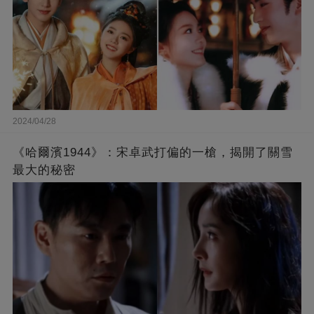
2024/04/28
《哈爾濱1944》：宋卓武打偏的一槍，揭開了關雪
最大的秘密