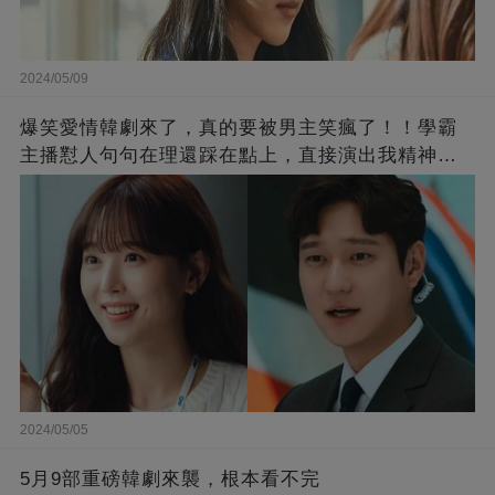
2024/05/09
爆笑愛情韓劇來了，真的要被男主笑瘋了！！學霸
主播懟人句句在理還踩在點上，直接演出我精神世
界的嘴替！
2024/05/05
5月9部重磅韓劇來襲，根本看不完