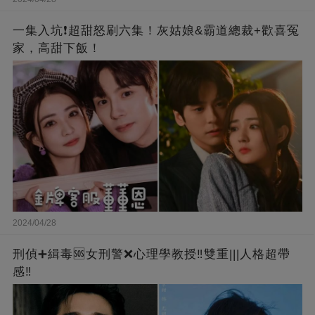
一集入坑❗超甜怒刷六集！灰姑娘&霸道總裁+歡喜冤
家，高甜下飯！
2024/04/28
刑偵➕緝毒🆘女刑警❌心理學教授‼️雙重|||人格超帶
感‼️