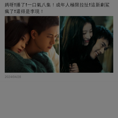
媽呀❗️播了❗一口氣八集！成年人極限拉扯❗這新劇鯊
瘋了❗還得是李現！
2024/04/28