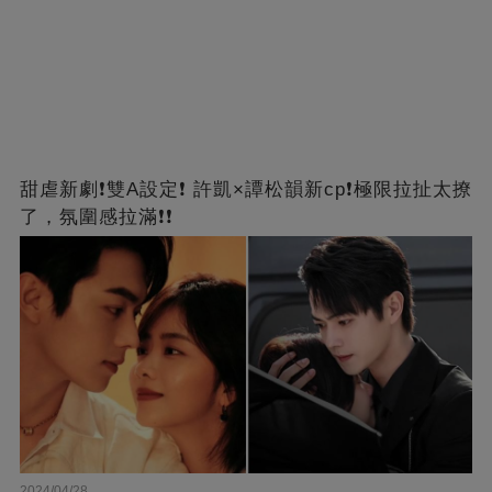
甜虐新劇❗雙A設定❗ 許凱×譚松韻新cp❗️極限拉扯太撩
了，氛圍感拉滿❗❗
2024/04/28