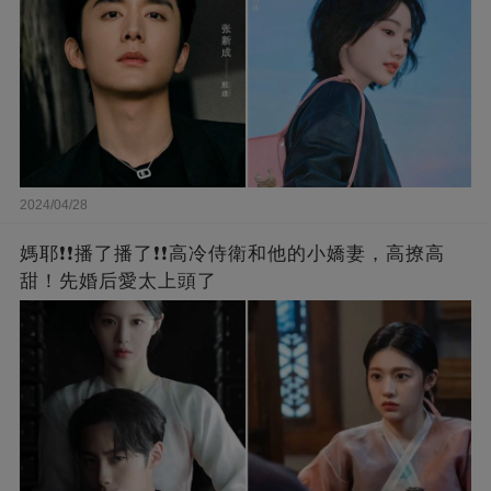
2024/04/28
媽耶❗❗播了播了❗❗高冷侍衛和他的小嬌妻，高撩高
甜！先婚后愛太上頭了