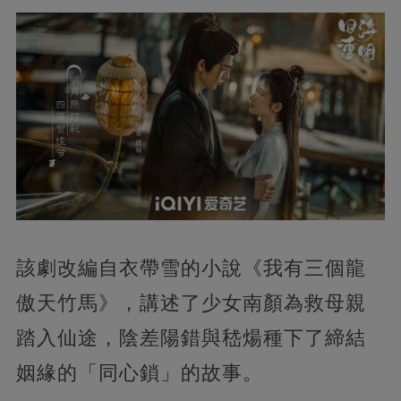
該劇改編自衣帶雪的小說《我有三個龍
傲天竹馬》，講述了少女南顏為救母親
踏入仙途，陰差陽錯與嵇煬種下了締結
姻緣的「同心鎖」的故事。