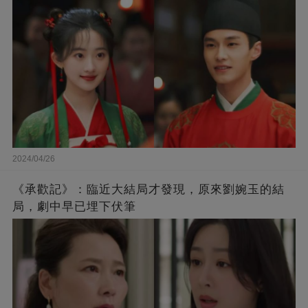
2024/04/26
《承歡記》：臨近大結局才發現，原來劉婉玉的結
局，劇中早已埋下伏筆