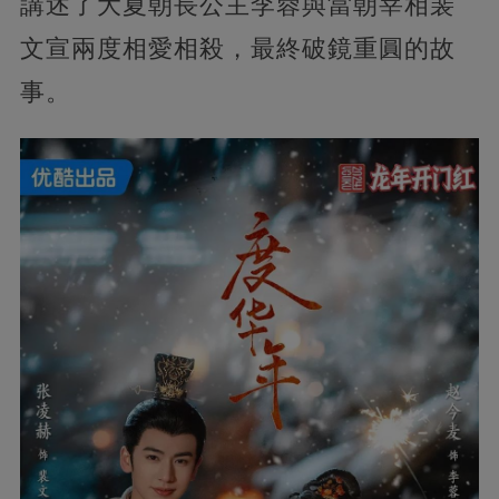
講述了大夏朝長公主李蓉與當朝宰相裴
文宣兩度相愛相殺，最終破鏡重圓的故
事。