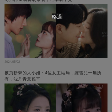
略過
2024/05/02
披荊斬棘的大小姐：4位女主結局，羅雪兒一無所
有，沈丹青意難平