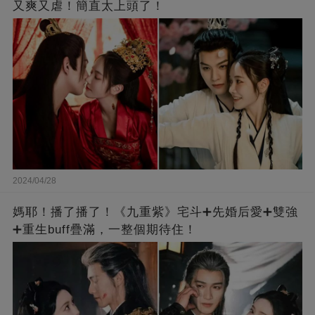
又爽又虐！簡直太上頭了！
2024/04/28
媽耶！播了播了！《九重紫》宅斗➕先婚后愛➕雙強
➕重生buff疊滿，一整個期待住！