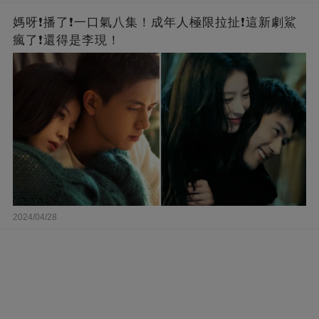
媽呀❗️播了❗一口氣八集！成年人極限拉扯❗這新劇鯊
瘋了❗還得是李現！
2024/04/28