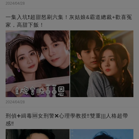
2024/04/28
一集入坑❗超甜怒刷六集！灰姑娘&霸道總裁+歡喜冤
家，高甜下飯！
2024/04/28
刑偵➕緝毒🆘女刑警❌心理學教授‼️雙重|||人格超帶
感‼️