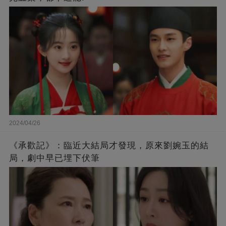
2024/04/26
《承歡記》：臨近大結局才發現，原來劉婉玉的結
局，劇中早已埋下伏筆