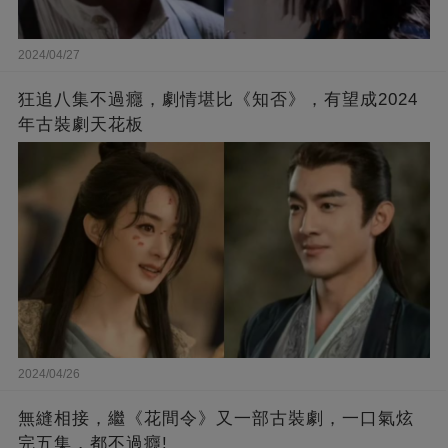
2024/04/27
狂追八集不過癮，劇情堪比《知否》，有望成2024
年古裝劇天花板
2024/04/26
無縫相接，繼《花間令》又一部古裝劇，一口氣炫
完五集，都不過癮!