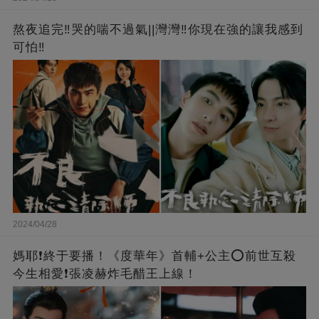
熬夜追完‼️哭的喘不過氣||灣灣‼️你現在強的讓我感到
可怕‼️
2024/04/28
媽耶❗️終于要播！《度華年》首輔+公主⭕前世互殺
今生相愛❗張凌赫炸毛醋王上線！