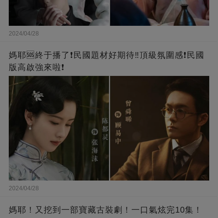
2024/04/28
媽耶🆘終于播了❗️民國題材好期待‼️頂級氛圍感❗️民國
版高啟強來啦❗
2024/04/28
媽耶！又挖到一部寶藏古裝劇！一口氣炫完10集！