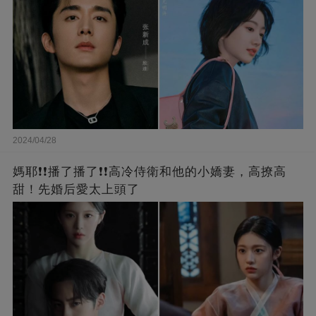
2024/04/28
媽耶❗❗播了播了❗❗高冷侍衛和他的小嬌妻，高撩高
甜！先婚后愛太上頭了