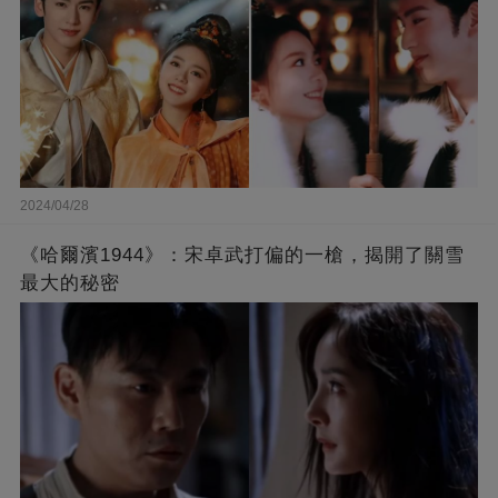
2024/04/28
《哈爾濱1944》：宋卓武打偏的一槍，揭開了關雪
最大的秘密