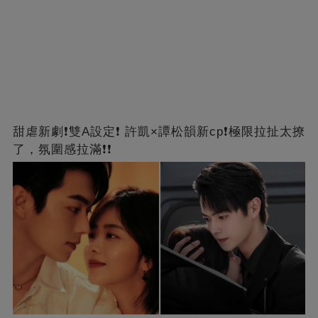
甜虐新劇❗雙A設定❗ 許凱×譚松韻新cp❗️極限拉扯太撩
了，氛圍感拉滿❗❗