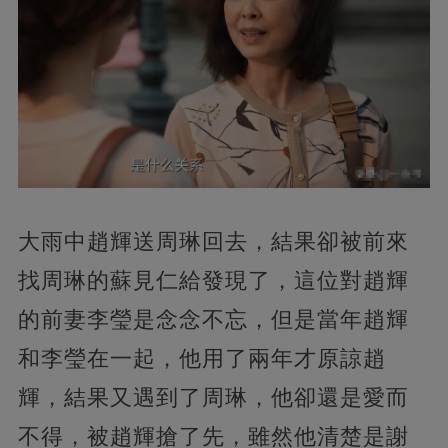
大雨中趙輝送周琳回去，結果卻被前來
找周琳的蘇見仁給發現了，這位對趙輝
的前妻李瑩是念念不忘，但是當年趙輝
和李瑩在一起，他用了兩年才原諒趙
輝，結果又遇到了周琳，他卻還是愛而
不得，被趙輝搶了先，雖然他清楚是謝