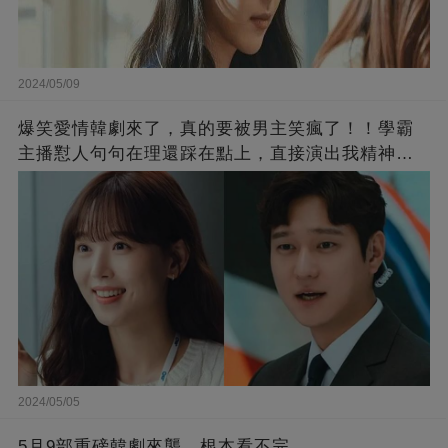
2024/05/09
爆笑愛情韓劇來了，真的要被男主笑瘋了！！學霸
主播懟人句句在理還踩在點上，直接演出我精神世
界的嘴替！
2024/05/05
5月9部重磅韓劇來襲，根本看不完