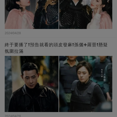
2024/04/28
終于要播了❗️預告就看的頭皮發麻❗️孫儷➕羅晉❗懸疑
氛圍拉滿
2024/04/28