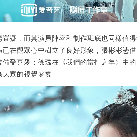
庸置疑，而其演員陣容和制作班底也同樣值得
演已在觀眾心中樹立了良好形象，張彬彬憑借
技備受喜愛；徐璐在《我們的當打之年》中的
為大眾的視覺盛宴。