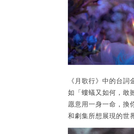
《月歌行》中的台詞
如「螻蟻又如何，敢
愿意用一身一命，換
和劇集所想展現的世