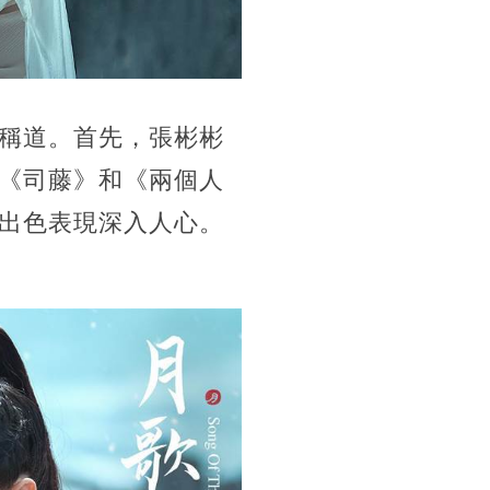
稱道。首先，張彬彬
《司藤》和《兩個人
出色表現深入人心。