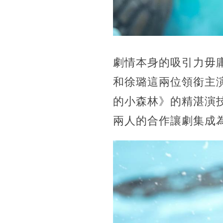
劇情本身的吸引力毋
和徐璐這兩位領銜主
的小森林》的精湛演
兩人的合作讓劇集成