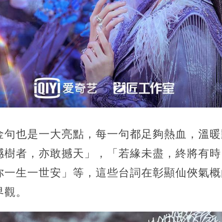
金句也是一大亮點，每一句都足夠熱血，溫暖
撼樹者，亦敢撼天」，「若緣未盡，終將有時
你一生一世安」等，這些台詞在彰顯仙俠氣概
界觀。