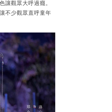
色讓觀眾大呼過癮。
讓不少觀眾直呼童年