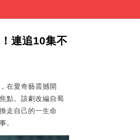
！連追10集不
，在愛奇藝震撼開
焦點。該劇改編自蜀
換走自己的一生命
事。