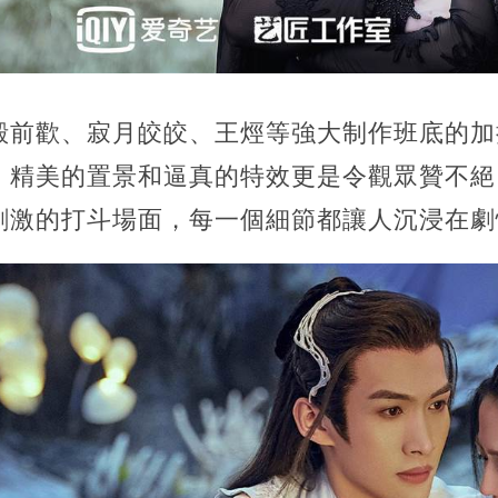
殿前歡、寂月皎皎、王烴等強大制作班底的加
。精美的置景和逼真的特效更是令觀眾贊不絕
刺激的打斗場面，每一個細節都讓人沉浸在劇