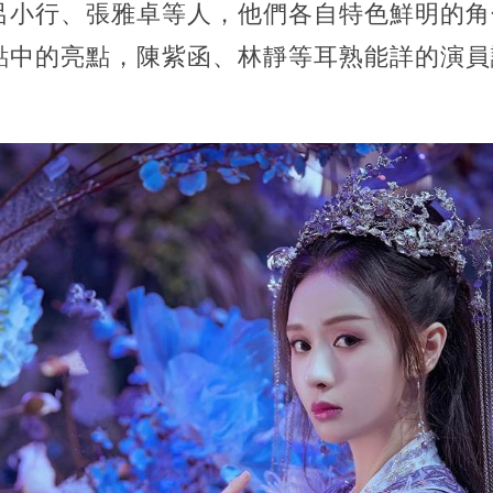
呂小行、張雅卓等人，他們各自特色鮮明的角
點中的亮點，陳紫函、林靜等耳熟能詳的演員