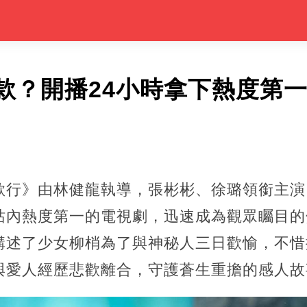
款？開播24小時拿下熱度第一
歌行》由林健龍執導，張彬彬、徐璐領銜主演
站內熱度第一的電視劇，迅速成為觀眾矚目的
講述了少女柳梢為了與神秘人三日歡愉，不惜
與愛人經歷悲歡離合，守護蒼生重擔的感人故