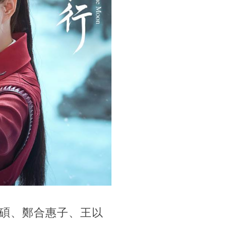
碩、鄭合惠子、王以