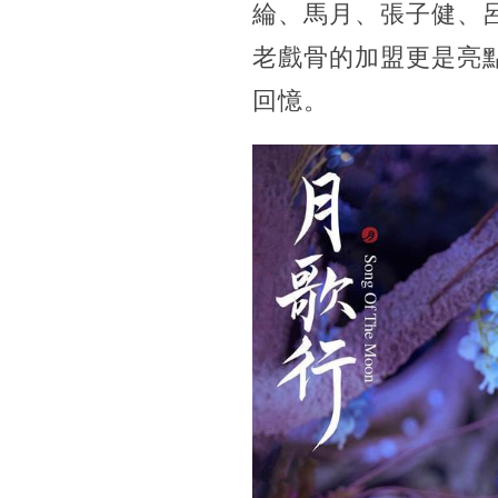
綸、馬月、張子健、
老戲骨的加盟更是亮
回憶。