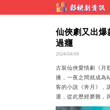
仙俠劇又出爆
過癮
2024/04/09
古裝仙俠愛情劇《月
播，一夜之間就成為
客的小說《奔月》，
運，從此歷經磨難，