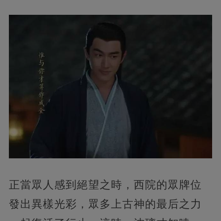
正當眾人感到絕望之時，西院的眾牌位
發出異樣光彩，眾多上古神的最后之力