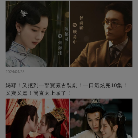
2024/04/28
媽耶！又挖到一部寶藏古裝劇！一口氣炫完10集！
又爽又虐！簡直太上頭了！