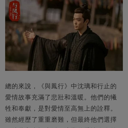
總的來說，《與鳳行》中沈璃和行止的
愛情故事充滿了悲壯和溫暖。他們的犧
牲和奉獻，是對愛情至高無上的詮釋。
雖然經歷了重重磨難，但最終他們選擇