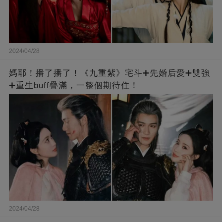
2024/04/28
媽耶！播了播了！《九重紫》宅斗➕先婚后愛➕雙強
➕重生buff疊滿，一整個期待住！
2024/04/28