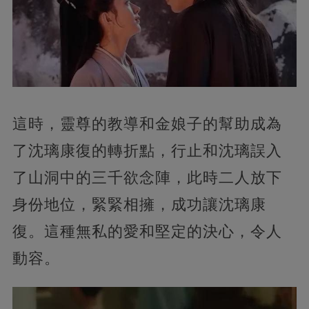
這時，靈尊的教導和金娘子的幫助成為
了沈璃康復的轉折點，行止和沈璃誤入
了山洞中的三千欲念陣，此時二人放下
身份地位，緊緊相擁，成功讓沈璃康
復。這種無私的愛和堅定的決心，令人
動容。