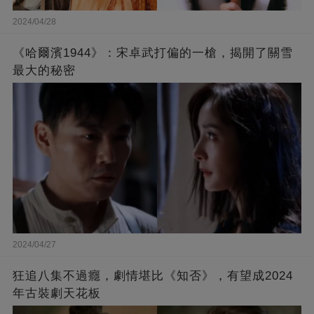
2024/04/28
《哈爾濱1944》：宋卓武打偏的一槍，揭開了關雪
最大的秘密
2024/04/27
狂追八集不過癮，劇情堪比《知否》，有望成2024
年古裝劇天花板