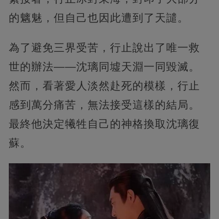
的魑魅，但自己也因此遭到了天譴。
為了避免三界受苦，行止說出了唯一救
世的辦法——沈璃同墟天淵一同毀滅。
然而，看著愛人淡然赴死的模樣，行止
感到萬分痛苦，無法接受這樣的結局。
最終他決定犧牲自己的神格換取沈璃復
蘇。