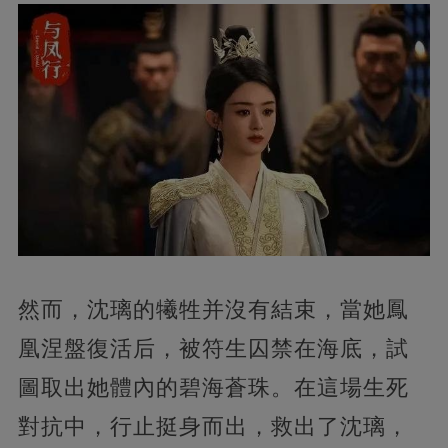
然而，沈璃的犧牲并沒有結束，當她鳳
凰涅盤復活后，被符生囚禁在海底，試
圖取出她體內的碧海蒼珠。在這場生死
對抗中，行止挺身而出，救出了沈璃，