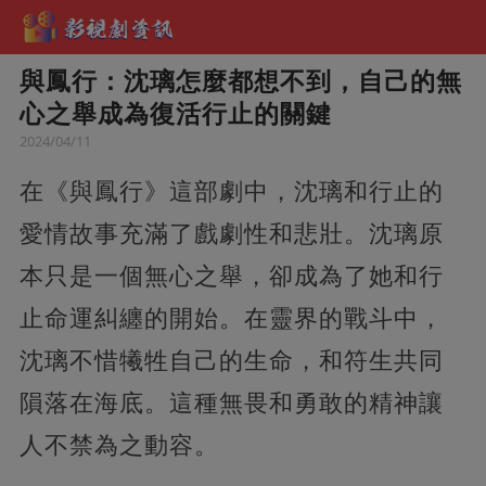
與鳳行：沈璃怎麼都想不到，自己的無
心之舉成為復活行止的關鍵
2024/04/11
在《與鳳行》這部劇中，沈璃和行止的
愛情故事充滿了戲劇性和悲壯。沈璃原
本只是一個無心之舉，卻成為了她和行
止命運糾纏的開始。在靈界的戰斗中，
沈璃不惜犧牲自己的生命，和符生共同
隕落在海底。這種無畏和勇敢的精神讓
人不禁為之動容。