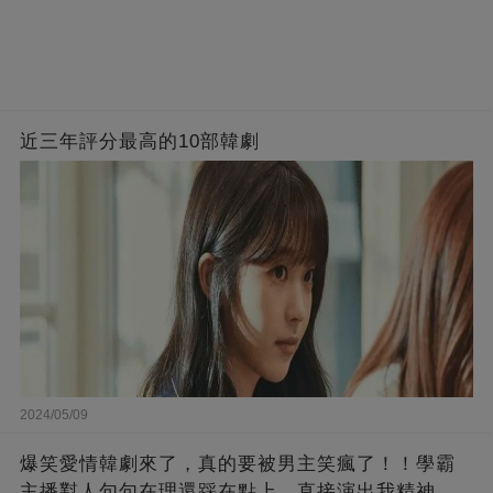
近三年評分最高的10部韓劇
2024/05/09
爆笑愛情韓劇來了，真的要被男主笑瘋了！！學霸
主播懟人句句在理還踩在點上，直接演出我精神世