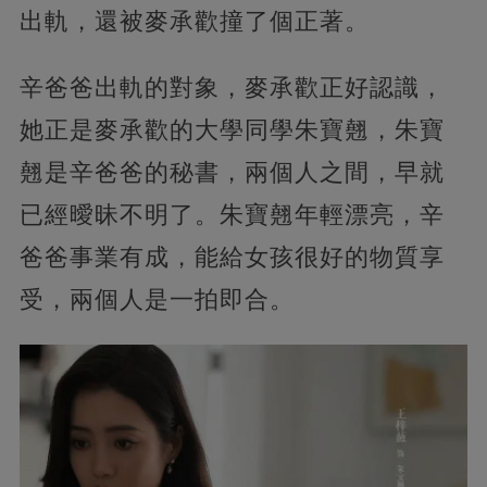
出軌，還被麥承歡撞了個正著。
辛爸爸出軌的對象，麥承歡正好認識，
她正是麥承歡的大學同學朱寶翹，朱寶
翹是辛爸爸的秘書，兩個人之間，早就
已經曖昧不明了。朱寶翹年輕漂亮，辛
爸爸事業有成，能給女孩很好的物質享
受，兩個人是一拍即合。