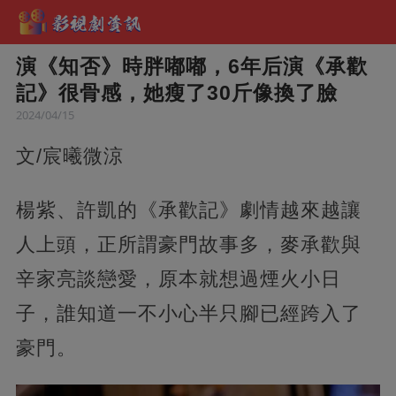
演《知否》時胖嘟嘟，6年后演《承歡
記》很骨感，她瘦了30斤像換了臉
2024/04/15
文/宸曦微涼
楊紫、許凱的《承歡記》劇情越來越讓
人上頭，正所謂豪門故事多，麥承歡與
辛家亮談戀愛，原本就想過煙火小日
子，誰知道一不小心半只腳已經跨入了
豪門。