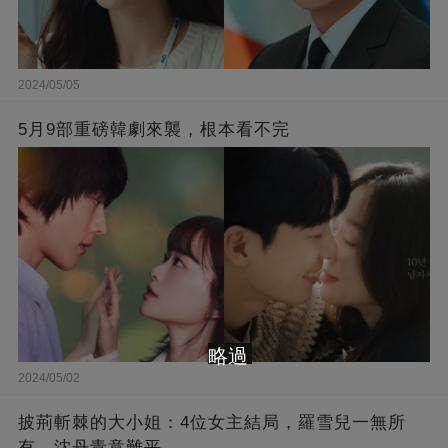
2024/05/05
5月9部重磅韓劇來襲，根本看不完
略過
2024/05/02
披荊斬棘的大小姐：4位女主結局，羅雪兒一無所
有，沈丹青意難平