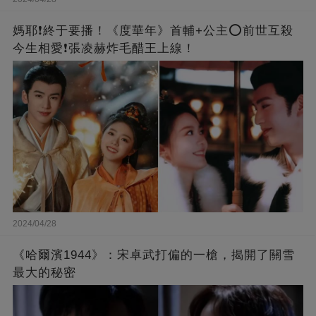
媽耶❗️終于要播！《度華年》首輔+公主⭕前世互殺
今生相愛❗張凌赫炸毛醋王上線！
2024/04/28
《哈爾濱1944》：宋卓武打偏的一槍，揭開了關雪
最大的秘密