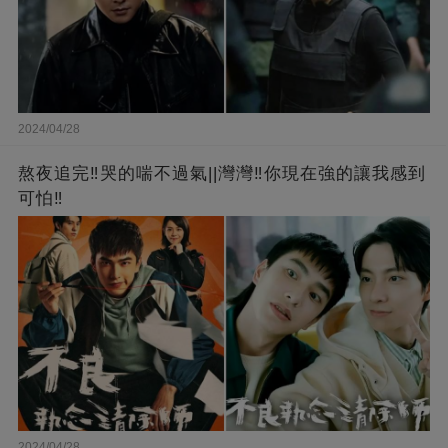
2024/04/28
熬夜追完‼️哭的喘不過氣||灣灣‼️你現在強的讓我感到
可怕‼️
2024/04/28