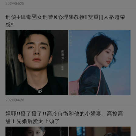
2024/04/28
刑偵➕緝毒🆘女刑警❌心理學教授‼️雙重|||人格超帶
感‼️
2024/04/28
媽耶❗❗播了播了❗❗高冷侍衛和他的小嬌妻，高撩高
甜！先婚后愛太上頭了