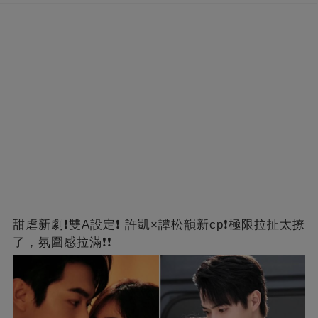
甜虐新劇❗雙A設定❗ 許凱×譚松韻新cp❗️極限拉扯太撩
了，氛圍感拉滿❗❗