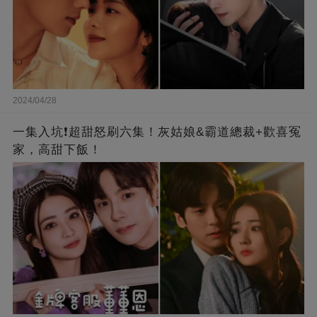
2024/04/28
一集入坑❗超甜怒刷六集！灰姑娘&霸道總裁+歡喜冤
家，高甜下飯！