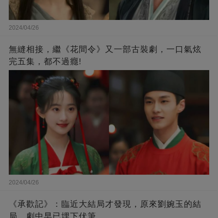
2024/04/26
無縫相接，繼《花間令》又一部古裝劇，一口氣炫
完五集，都不過癮!
2024/04/26
《承歡記》：臨近大結局才發現，原來劉婉玉的結
局，劇中早已埋下伏筆