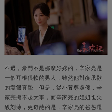
不過，豪門不是那麼好嫁的，辛家亮是
一個耳根很軟的男人，雖然他對麥承歡
的愛很真摯，但是，從小養尊處優，辛
家亮擔不起大事，而辛家亮的姐姐也尖
酸刻薄，更奇葩的是，辛家亮的爸爸還