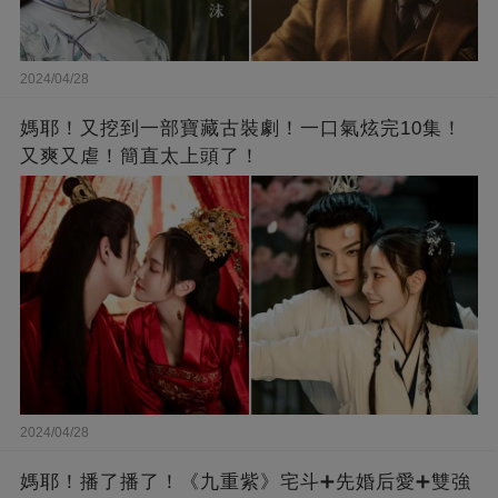
2024/04/28
媽耶！又挖到一部寶藏古裝劇！一口氣炫完10集！
又爽又虐！簡直太上頭了！
2024/04/28
媽耶！播了播了！《九重紫》宅斗➕先婚后愛➕雙強