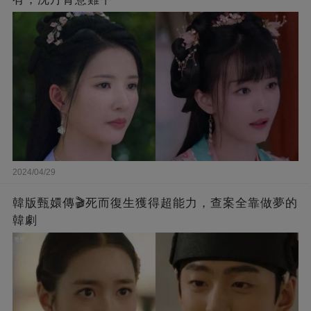
2024/04/29
韓版甄嬛傳🎬死而復生獲得超能力，查案全靠做夢的
韓劇