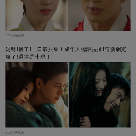
2024/04/28
媽呀❗️播了❗一口氣八集！成年人極限拉扯❗這新劇鯊
瘋了❗還得是李現！
2024/04/28