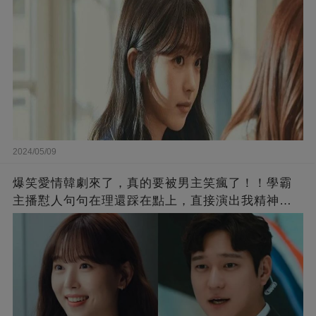
2024/05/09
爆笑愛情韓劇來了，真的要被男主笑瘋了！！學霸
主播懟人句句在理還踩在點上，直接演出我精神世
界的嘴替！