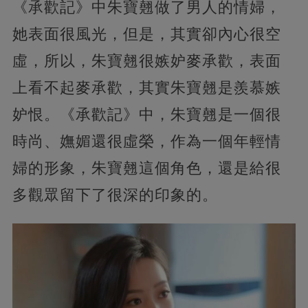
《承歡記》中朱寶翹做了男人的情婦，
她表面很風光，但是，其實卻內心很空
虛，所以，朱寶翹很嫉妒麥承歡，表面
上看不起麥承歡，其實朱寶翹是羨慕嫉
妒恨。《承歡記》中，朱寶翹是一個很
時尚、嫵媚還很虛榮，作為一個年輕情
婦的形象，朱寶翹這個角色，還是給很
多觀眾留下了很深的印象的。