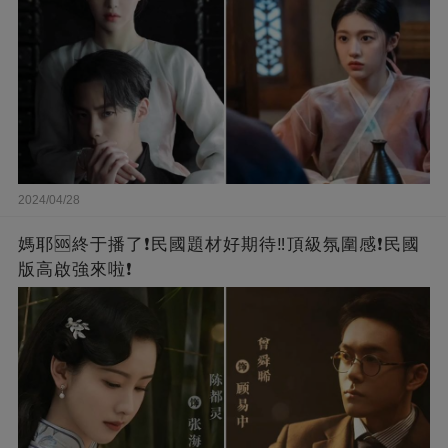
2024/04/28
媽耶🆘終于播了❗️民國題材好期待‼️頂級氛圍感❗️民國
版高啟強來啦❗