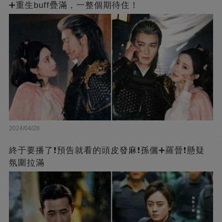
➕重生buff疊滿，一整個期待住！
2024/04/28
終于要播了❗️預告就看的頭皮發麻❗️孫儷➕羅晉❗懸疑
氛圍拉滿