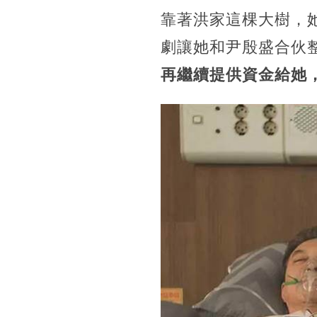
靠著洪家這棵大樹，
劇讓她和尹殷盛合伙
再繼續提供資金給她