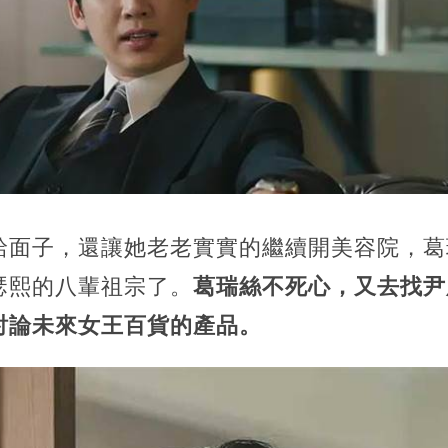
給面子，還讓她老老實實的繼續開美容院，葛
瑟熙的八輩祖宗了。
葛瑞絲不死心，又去找尹
討論未來女王百貨的產品。