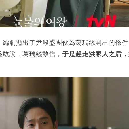
，編劇拋出了尹殷盛團伙為葛瑞絲開出的條件
盛敢說，葛瑞絲敢信，
于是趕走洪家人之后，
。