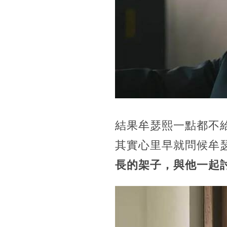
結果牟瑟熙一點都不
其實心里早就問候牟
長的架子，與他一起