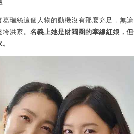
惠
實葛瑞絲這個人物的動機沒有那麼充足，無論
整垮洪家。
名義上她是財閥圈的牽線紅娘，但
家。