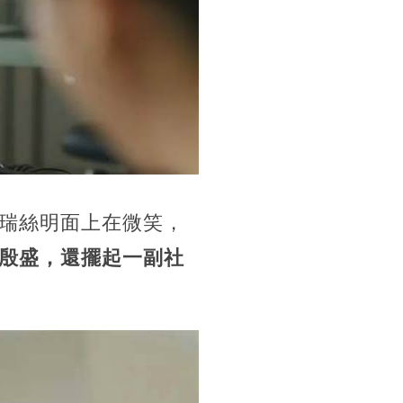
瑞絲明面上在微笑，
殷盛，還擺起一副社