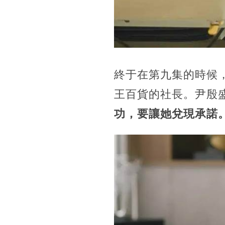
終于在第九集的時候
王百貨的社長。尹殷
功，要讓她兌現承諾