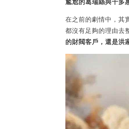
尷尬的葛瑞絲與千多
在之前的劇情中，其
都沒有足夠的理由去
的財閥客戶，還是洪