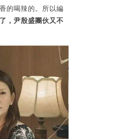
香的喝辣的。所以編
了，尹殷盛團伙又不