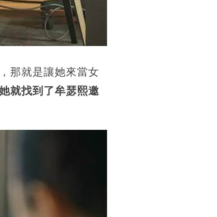
，那就是讓她來當女
她就找到了牟瑟熙邀