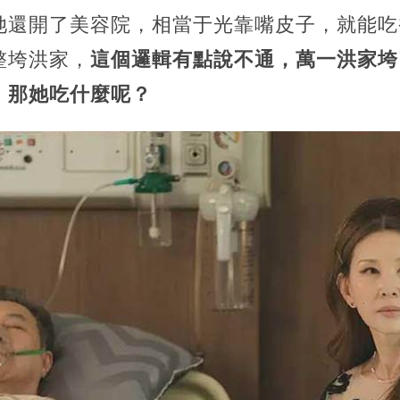
她還開了美容院，相當于光靠嘴皮子，就能吃
整垮洪家，
這個邏輯有點說不通，萬一洪家垮
，那她吃什麼呢？