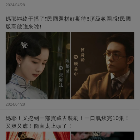
2024/04/28
媽耶🆘終于播了❗️民國題材好期待‼️頂級氛圍感❗️民國
版高啟強來啦❗
2024/04/28
媽耶！又挖到一部寶藏古裝劇！一口氣炫完10集！
又爽又虐！簡直太上頭了！