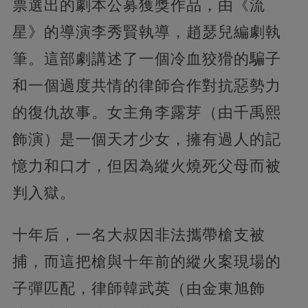
票選出的劇本公募獲獎作品，由《流
星》的導演李秀賢執導，趙瑟兒編劇執
筆。這部劇講述了一個冷血狡猾的騙子
和一個過度共情的律師合作對抗惡勢力
的復仇故事。女主角李露芽（由千禹熙
飾演）是一個天才少女，擁有過人的記
憶力和口才，但因為縱火燒死父母而被
判入獄。
十年后，一名大叔因非法攜帶槍支被
捕，而這把槍與十年前的縱火案現場的
子彈匹配，律師韓武英（由金東旭飾