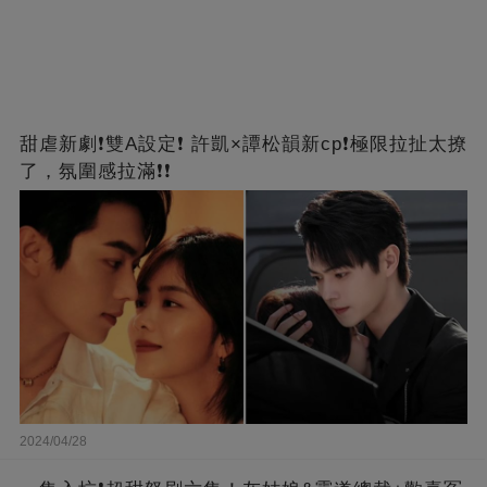
甜虐新劇❗雙A設定❗ 許凱×譚松韻新cp❗️極限拉扯太撩
了，氛圍感拉滿❗❗
2024/04/28