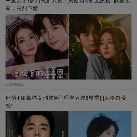
一集入坑❗超甜怒刷六集！灰姑娘&霸道總裁+歡喜冤
家，高甜下飯！
2024/04/28
刑偵➕緝毒🆘女刑警❌心理學教授‼️雙重|||人格超帶
感‼️