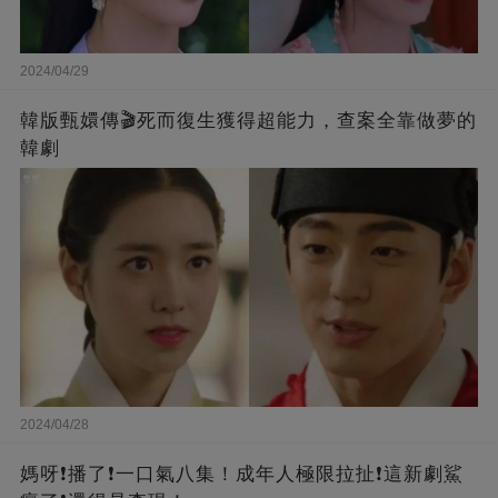
2024/04/29
韓版甄嬛傳🎬死而復生獲得超能力，查案全靠做夢的
韓劇
2024/04/28
媽呀❗️播了❗一口氣八集！成年人極限拉扯❗這新劇鯊