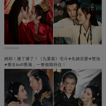
2024/04/28
媽耶！播了播了！《九重紫》宅斗➕先婚后愛➕雙強
➕重生buff疊滿，一整個期待住！