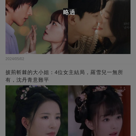
略過
2024/05/02
披荊斬棘的大小姐：4位女主結局，羅雪兒一無所
有，沈丹青意難平