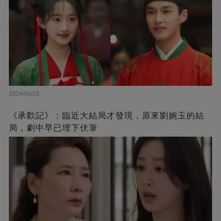
2024/04/26
《承歡記》：臨近大結局才發現，原來劉婉玉的結
局，劇中早已埋下伏筆