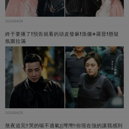
2024/04/28
終于要播了❗️預告就看的頭皮發麻❗️孫儷➕羅晉❗懸疑
氛圍拉滿
2024/04/28
熬夜追完‼️哭的喘不過氣||灣灣‼️你現在強的讓我感到