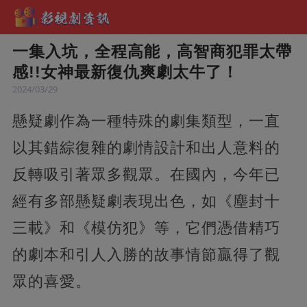
一集入坑，全程高能，高智商犯罪太帶
感!!女神最新復仇爽劇太牛了！
2024/03/29
懸疑劇作為一種特殊的劇集類型，一直
以其錯綜復雜的劇情設計和出人意料的
反轉吸引著眾多觀眾。在國內，今年已
經有多部懸疑劇表現出色，如《塵封十
三載》和《模仿犯》等，它們憑借精巧
的劇本和引人入勝的故事情節贏得了觀
眾的喜愛。