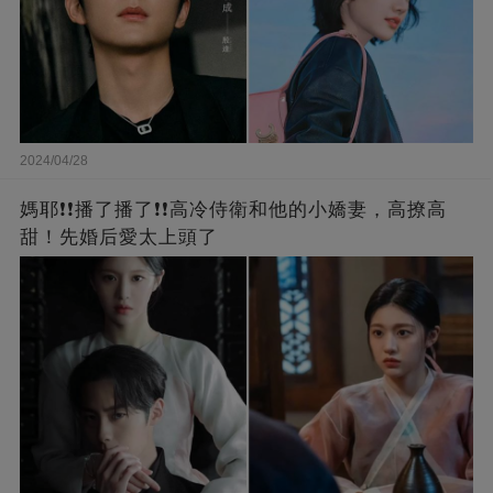
2024/04/28
媽耶❗❗播了播了❗❗高冷侍衛和他的小嬌妻，高撩高
甜！先婚后愛太上頭了