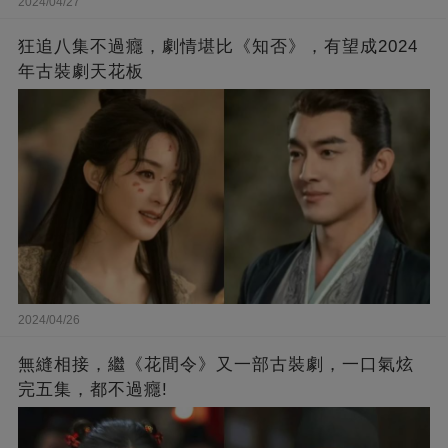
2024/04/27
狂追八集不過癮，劇情堪比《知否》，有望成2024
年古裝劇天花板
2024/04/26
無縫相接，繼《花間令》又一部古裝劇，一口氣炫
完五集，都不過癮!