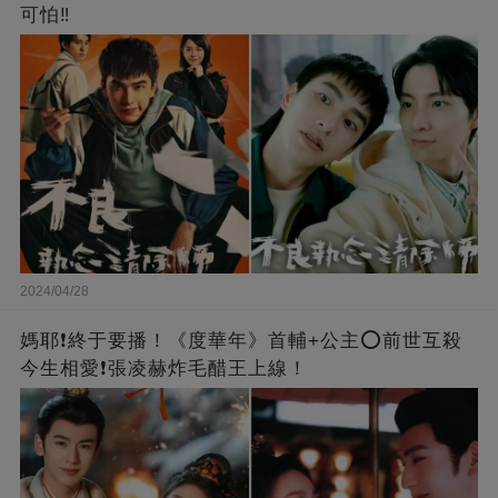
可怕‼️
2024/04/28
媽耶❗️終于要播！《度華年》首輔+公主⭕前世互殺
今生相愛❗張凌赫炸毛醋王上線！