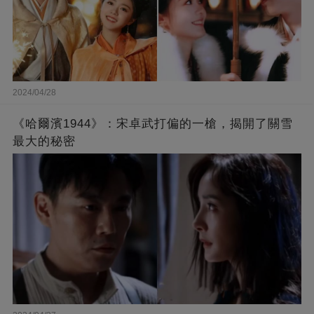
2024/04/28
《哈爾濱1944》：宋卓武打偏的一槍，揭開了關雪
最大的秘密