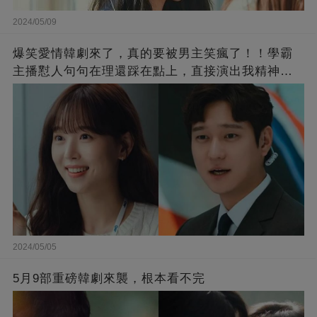
2024/05/09
爆笑愛情韓劇來了，真的要被男主笑瘋了！！學霸
主播懟人句句在理還踩在點上，直接演出我精神世
界的嘴替！
2024/05/05
5月9部重磅韓劇來襲，根本看不完