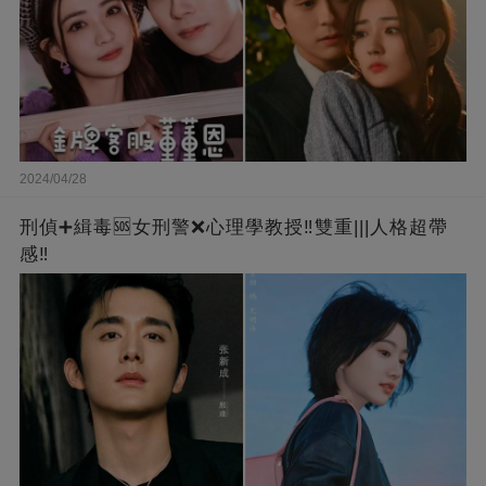
2024/04/28
刑偵➕緝毒🆘女刑警❌心理學教授‼️雙重|||人格超帶
感‼️