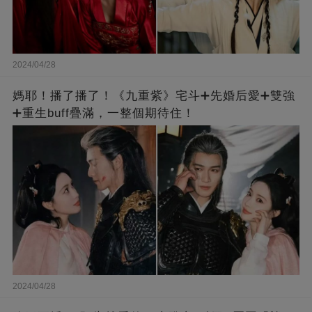
2024/04/28
媽耶！播了播了！《九重紫》宅斗➕先婚后愛➕雙強
➕重生buff疊滿，一整個期待住！
2024/04/28