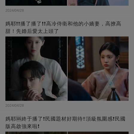
2024/04/28
媽耶❗❗播了播了❗❗高冷侍衛和他的小嬌妻，高撩高
甜！先婚后愛太上頭了
2024/04/28
媽耶🆘終于播了❗️民國題材好期待‼️頂級氛圍感❗️民國
版高啟強來啦❗