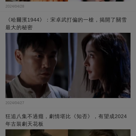
2024/04/28
《哈爾濱1944》：宋卓武打偏的一槍，揭開了關雪
最大的秘密
2024/04/27
狂追八集不過癮，劇情堪比《知否》，有望成2024
年古裝劇天花板