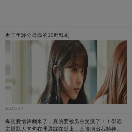
近三年評分最高的10部韓劇
2024/05/09
爆笑愛情韓劇來了，真的要被男主笑瘋了！！學霸
主播懟人句句在理還踩在點上，直接演出我精神世