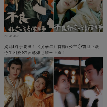
2024/04/28
媽耶❗️終于要播！《度華年》首輔+公主⭕前世互殺
今生相愛❗張凌赫炸毛醋王上線！