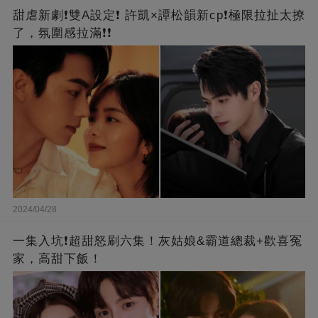
甜虐新劇❗雙A設定❗ 許凱×譚松韻新cp❗️極限拉扯太撩
了，氛圍感拉滿❗❗
2024/04/28
一集入坑❗超甜怒刷六集！灰姑娘&霸道總裁+歡喜冤
家，高甜下飯！