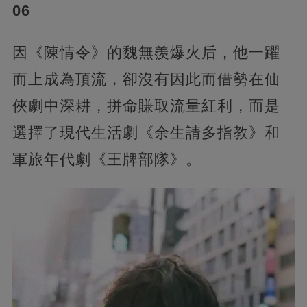
06
因《陳情令》的魏無羨爆火后，他一躍
而上成為頂流，卻沒有因此而借勢在仙
俠劇中深耕，拼命賺取流量紅利，而是
選擇了現代生活劇《余生請多指教》和
軍旅年代劇《王牌部隊》。