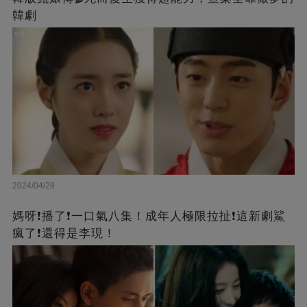
韓劇
2024/04/28
媽呀❗️播了❗一口氣八集！成年人極限拉扯❗這新劇鯊
瘋了❗還得是李現！