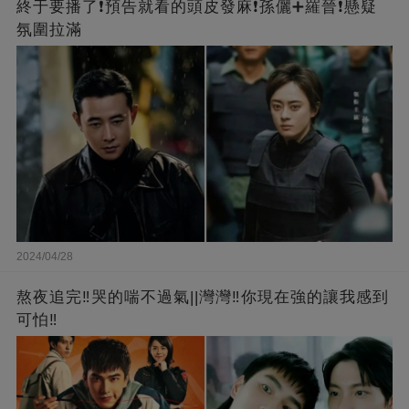
終于要播了❗️預告就看的頭皮發麻❗️孫儷➕羅晉❗懸疑
氛圍拉滿
2024/04/28
熬夜追完‼️哭的喘不過氣||灣灣‼️你現在強的讓我感到
可怕‼️