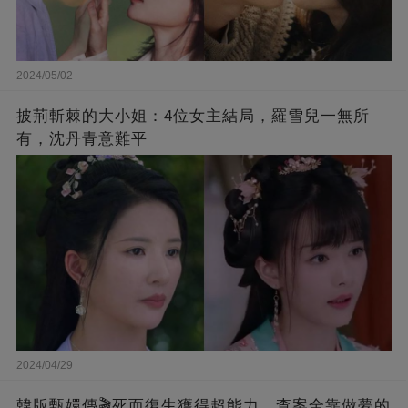
2024/05/02
披荊斬棘的大小姐：4位女主結局，羅雪兒一無所
有，沈丹青意難平
2024/04/29
韓版甄嬛傳🎬死而復生獲得超能力，查案全靠做夢的