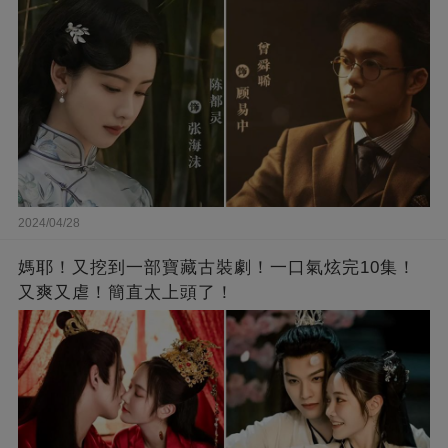
2024/04/28
媽耶！又挖到一部寶藏古裝劇！一口氣炫完10集！
又爽又虐！簡直太上頭了！