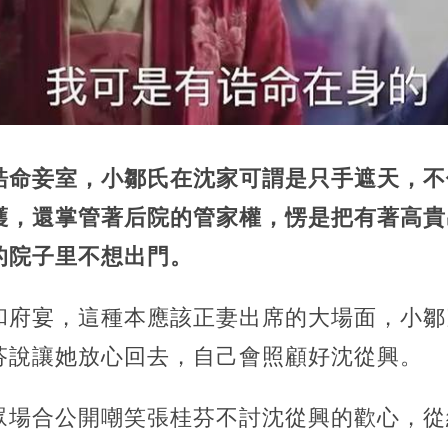
誥命妾室，小鄒氏在沈家可謂是只手遮天，不
護，還掌管著后院的管家權，愣是把有著高貴
的院子里不想出門。
和府宴，這種本應該正妻出席的大場面，小鄒
芬說讓她放心回去，自己會照顧好沈從興。
眾場合公開嘲笑張桂芬不討沈從興的歡心，從