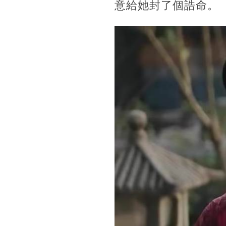
意給她封了個誥命。