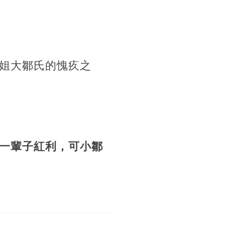
姐大鄒氏的愧疚之
一輩子紅利，可小鄒