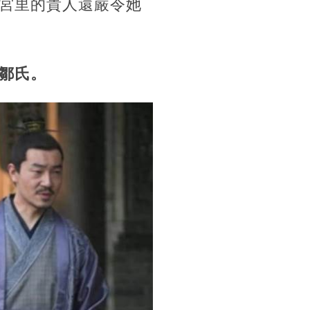
宮里的貴人還嚴令她
鄒氏。