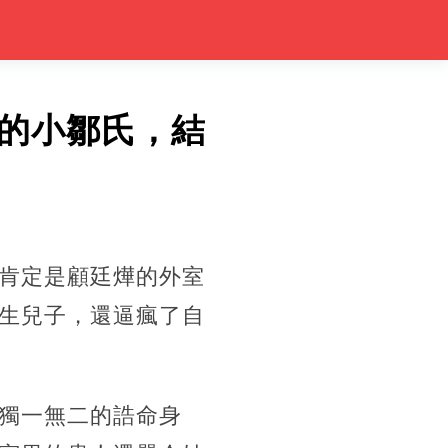
的小鄒氏，結
肯定是顧廷燁的外室
生兒子，還逼瘋了自
獨一無二的誥命身