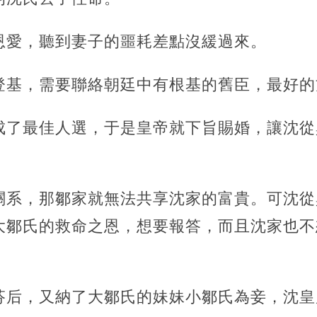
恩愛，聽到妻子的噩耗差點沒緩過來。
登基，需要聯絡朝廷中有根基的舊臣，最好的
成了最佳人選，于是皇帝就下旨賜婚，讓沈從
關系，那鄒家就無法共享沈家的富貴。可沈從
大鄒氏的救命之恩，想要報答，而且沈家也不
芬后，又納了大鄒氏的妹妹小鄒氏為妾，沈皇