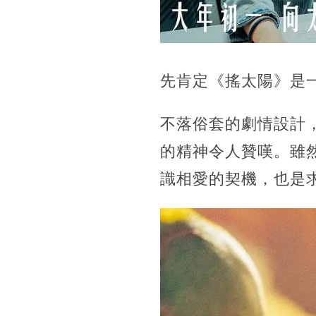
先肯定《搖太陽》是
不落俗套的劇情設計
的精神令人贊嘆。雖
識相愛的契機，也是