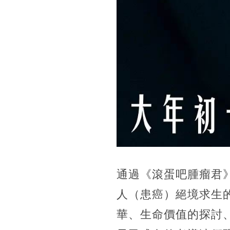
通過《滾蛋吧腫瘤君
人（患癌）絕境求生
華、生命價值的探討