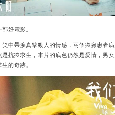
一部好電影。
，笑中帶淚真摯動人的情感，兩個癌癥患者病
然是抗癌求生，本片的底色仍然是愛情，男女
求生的奇跡。