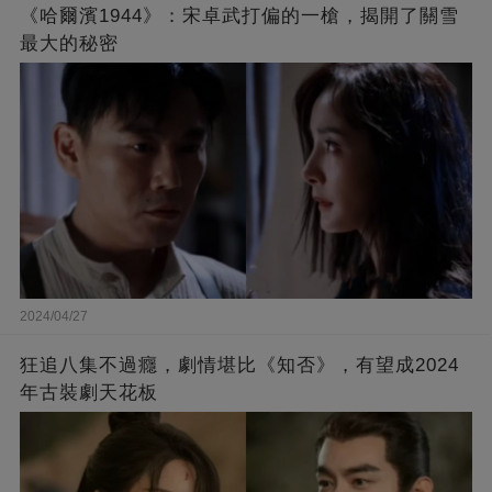
《哈爾濱1944》：宋卓武打偏的一槍，揭開了關雪
最大的秘密
2024/04/27
狂追八集不過癮，劇情堪比《知否》，有望成2024
年古裝劇天花板