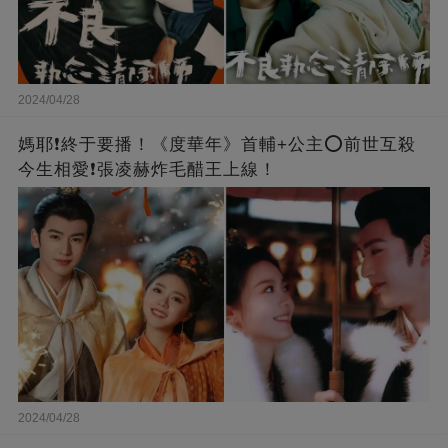
2024/04/28
媽耶❗️終于要播！《度華年》首輔+公主⭕前世互殺
今生相愛❗張凌赫炸毛醋王上線！
2024/04/28