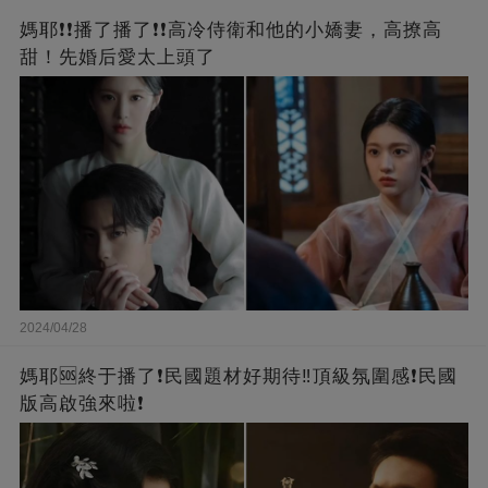
媽耶❗❗播了播了❗❗高冷侍衛和他的小嬌妻，高撩高
甜！先婚后愛太上頭了
2024/04/28
媽耶🆘終于播了❗️民國題材好期待‼️頂級氛圍感❗️民國
版高啟強來啦❗