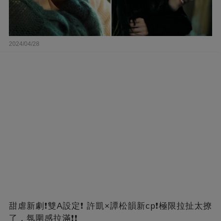
2024/04/28
甜虐新劇❗雙A設定❗ 許凱×譚松韻新cp❗️極限拉扯太撩
了，氛圍感拉滿❗❗