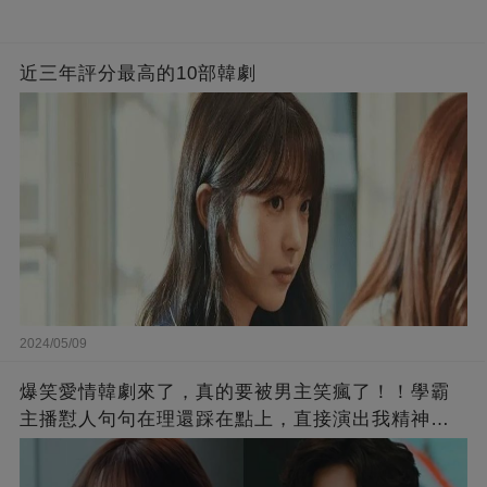
近三年評分最高的10部韓劇
2024/05/09
爆笑愛情韓劇來了，真的要被男主笑瘋了！！學霸
主播懟人句句在理還踩在點上，直接演出我精神世
界的嘴替！