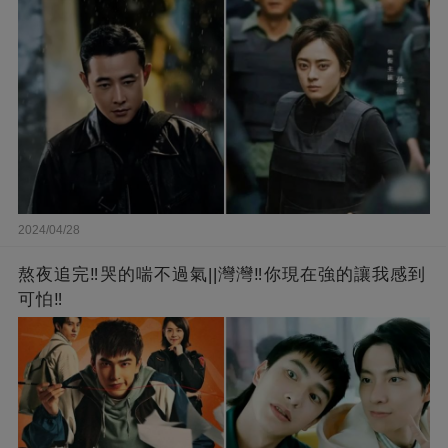
2024/04/28
熬夜追完‼️哭的喘不過氣||灣灣‼️你現在強的讓我感到
可怕‼️