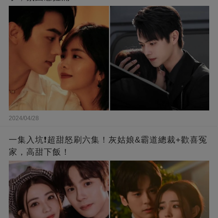
2024/04/28
一集入坑❗超甜怒刷六集！灰姑娘&霸道總裁+歡喜冤
家，高甜下飯！