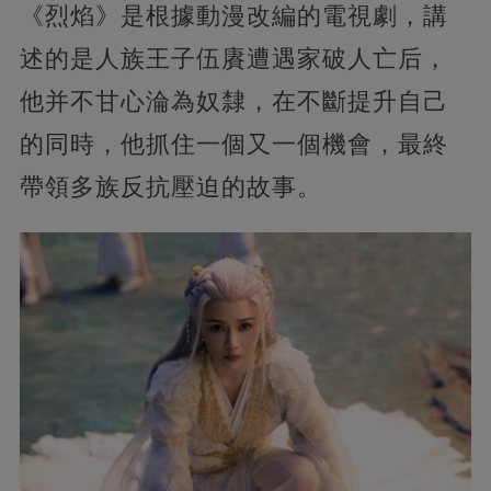
《烈焰》是根據動漫改編的電視劇，講
述的是人族王子伍賡遭遇家破人亡后，
他并不甘心淪為奴隸，在不斷提升自己
的同時，他抓住一個又一個機會，最終
帶領多族反抗壓迫的故事。