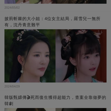
2024/05/02
披荊斬棘的大小姐：4位女主結局，羅雪兒一無所
有，沈丹青意難平
2024/04/29
韓版甄嬛傳🎬死而復生獲得超能力，查案全靠做夢的
韓劇