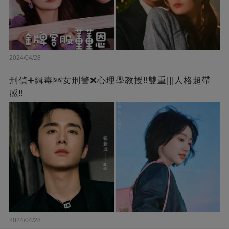
2024/04/28
刑偵➕緝毒🆘女刑警❌心理學教授‼️雙重|||人格超帶
感‼️
2024/04/28