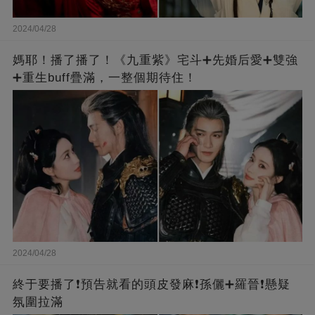
2024/04/28
媽耶！播了播了！《九重紫》宅斗➕先婚后愛➕雙強
➕重生buff疊滿，一整個期待住！
2024/04/28
終于要播了❗️預告就看的頭皮發麻❗️孫儷➕羅晉❗懸疑
氛圍拉滿