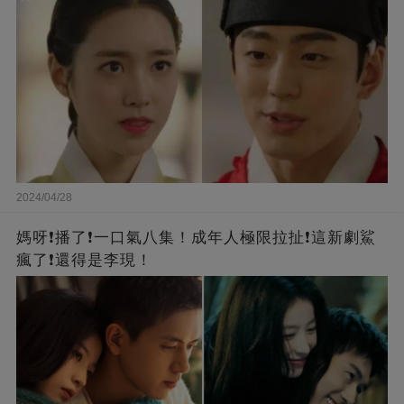
2024/04/28
媽呀❗️播了❗一口氣八集！成年人極限拉扯❗這新劇鯊
瘋了❗還得是李現！