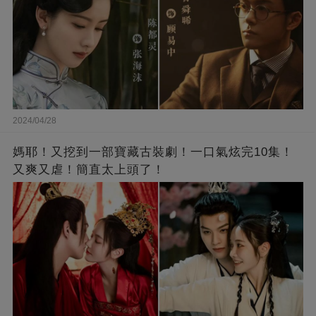
2024/04/28
媽耶！又挖到一部寶藏古裝劇！一口氣炫完10集！
又爽又虐！簡直太上頭了！