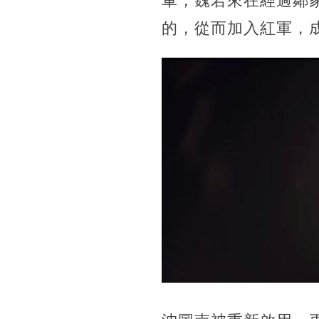
軍，魏若來在經過鄰
的，從而加入紅軍，