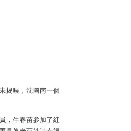
未揭曉，沈圖南一個
員，牛春苗參加了紅