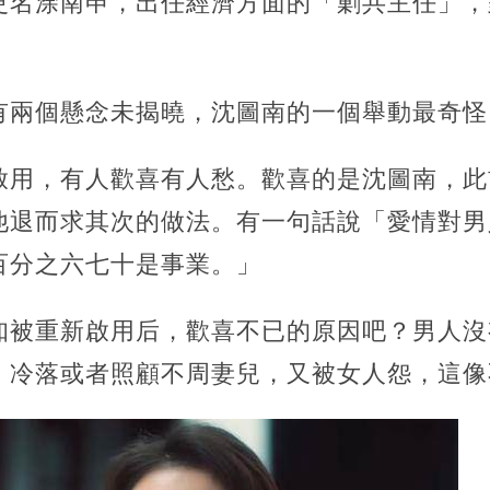
更名涂南申，出任經濟方面的「剿共主任」，
有兩個懸念未揭曉，沈圖南的一個舉動最奇怪
啟用，有人歡喜有人愁。歡喜的是沈圖南，此
他退而求其次的做法。有一句話說「愛情對男
百分之六七十是事業。」
知被重新啟用后，歡喜不已的原因吧？男人沒
，冷落或者照顧不周妻兒，又被女人怨，這像