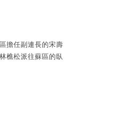
區擔任副連長的宋壽
林樵松派往蘇區的臥