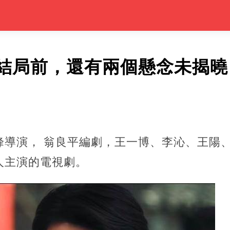
結局前，還有兩個懸念未揭曉
峰導演， 翁良平編劇，王一博、李沁、王陽
人主演的電視劇。