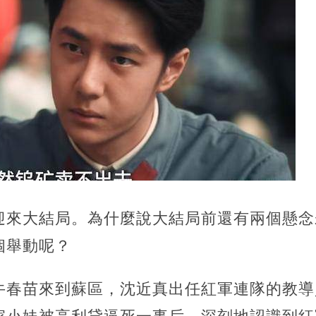
迎來大結局。為什麼說大結局前還有兩個懸念
個舉動呢？
牛春苗來到蘇區，沈近真出任紅軍連隊的教導