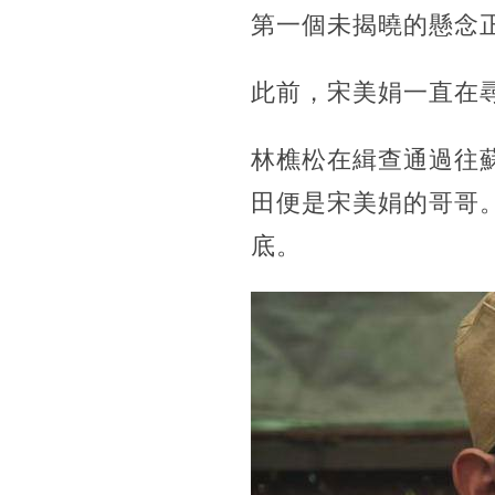
第一個未揭曉的懸念
此前，宋美娟一直在
林樵松在緝查通過往
田便是宋美娟的哥哥
底。