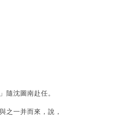
」隨沈圖南赴任。
與之一并而來，說，