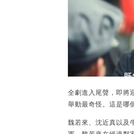
全劇進入尾聲，即將
舉動最奇怪。這是哪
魏若來、沈近真以及