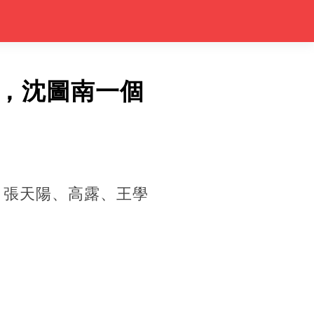
，沈圖南一個
、張天陽、高露、王學