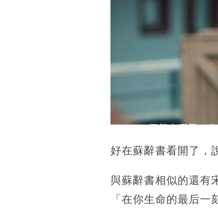
好在蘇辭書看開了，
與蘇辭書相似的還有
「在你生命的最后一