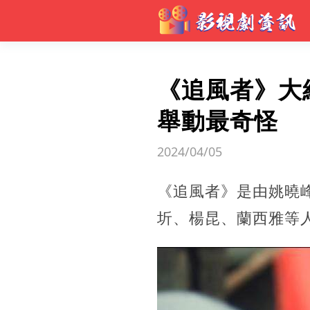
《追風者》大
舉動最奇怪
2024/04/05
《追風者》是由姚曉
圻、楊昆、蘭西雅等