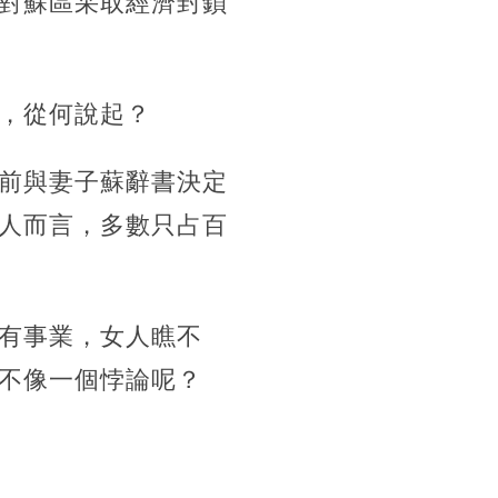
對蘇區采取經濟封鎖
，從何說起？
前與妻子蘇辭書決定
人而言，多數只占百
有事業，女人瞧不
不像一個悖論呢？