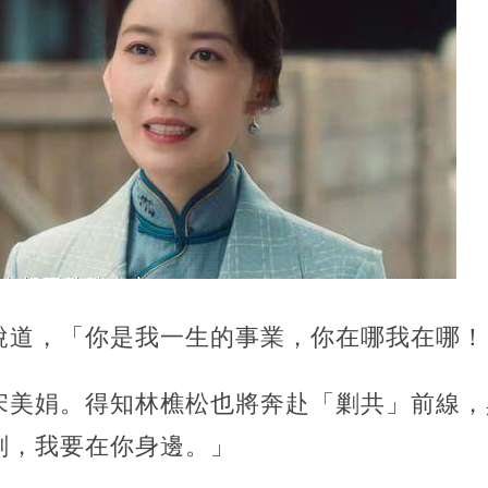
說道，「你是我一生的事業，你在哪我在哪！
宋美娟。得知林樵松也將奔赴「剿共」前線，
刻，我要在你身邊。」