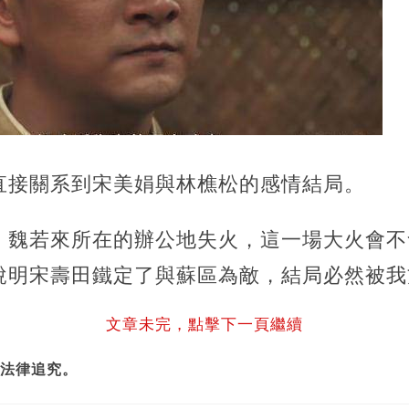
直接關系到宋美娟與林樵松的感情結局。
，魏若來所在的辦公地失火，這一場大火會不
說明宋壽田鐵定了與蘇區為敵，結局必然被我
文章未完，點擊下一頁繼續
法律追究。