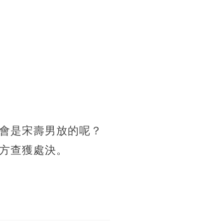
會是宋壽男放的呢？
方查獲處決。