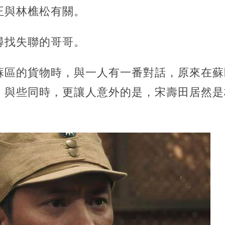
正與林樵松有關。
尋找失聯的哥哥。
蘇區的貨物時，與一人有一番對話，原來在蘇
。與些同時，更讓人意外的是，宋壽田居然是