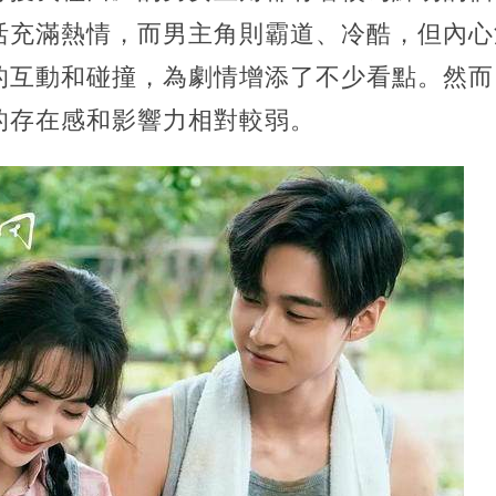
活充滿熱情，而男主角則霸道、冷酷，但內心
的互動和碰撞，為劇情增添了不少看點。然而
的存在感和影響力相對較弱。