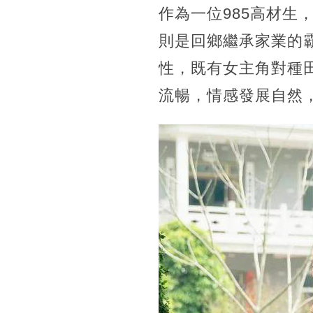
作為一位985高材
則是回鄉繼承家業的
性，既有女主角對種
流暢，情感發展自然