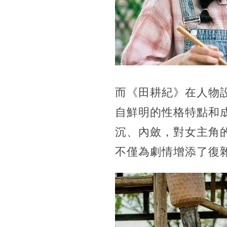
而《田耕紀》在人物
自鮮明的性格特點和
沉、內斂，對女主角
不僅為劇情增添了復