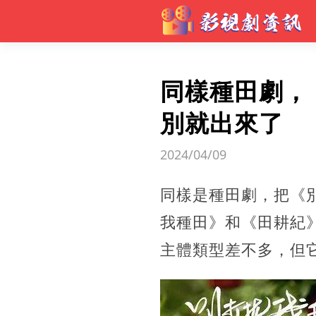
同樣種田劇，
別就出來了
2024/04/09
同樣是種田劇，把《
我種田》和《田耕紀
主體類型差不多，但