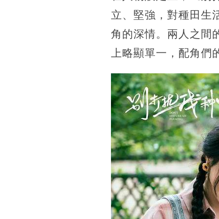
立、堅強，對種田生
角的深情。兩人之間
上略顯單一，配角們