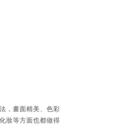
法，畫面精美、色彩
化妝等方面也都做得