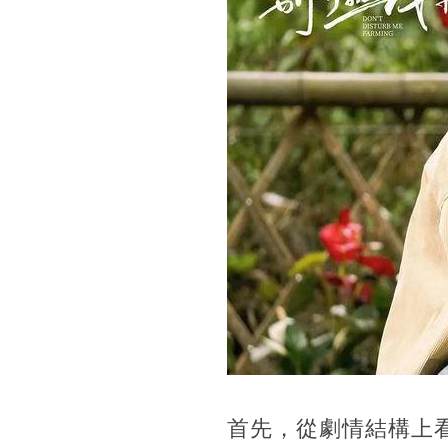
首先，從劇情結構上