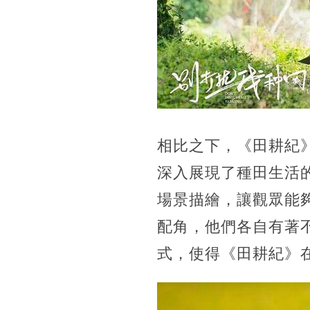
相比之下，《田耕紀
深入展現了種田生活
場景描繪，讓觀眾能
配角，他們各自有著
式，使得《田耕紀》