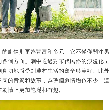
》的劇情則更為豐富和多元。它不僅僅關注男
的各個方面。劇中通過對宋代民俗的浪漫化呈
夠真切地感受到農村生活的艱辛與美好。此外
不同的背景和故事，為整個劇情增色不少。這
在劇情上更加飽滿和有趣。