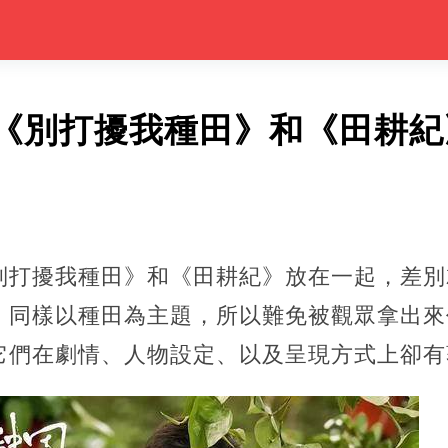
《別打擾我種田》和《田耕紀
別打擾我種田》和《田耕紀》放在一起，差別
》同樣以種田為主題，所以難免被觀眾拿出來
它們在劇情、人物設定、以及呈現方式上卻有