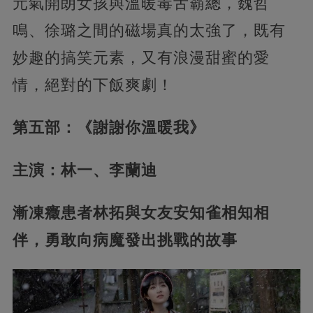
元氣開朗女孩與溫暖毒舌霸總，魏哲
鳴、徐璐之間的磁場真的太強了，既有
妙趣的搞笑元素，又有浪漫甜蜜的愛
情，絕對的下飯爽劇！
第五部：《謝謝你溫暖我》
主演：林一、李蘭迪
漸凍癥患者林拓與女友安知雀相知相
伴，勇敢向病魔發出挑戰的故事