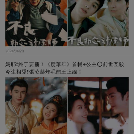
2024/04/28
媽耶❗️終于要播！《度華年》首輔+公主⭕前世互殺
今生相愛❗張凌赫炸毛醋王上線！