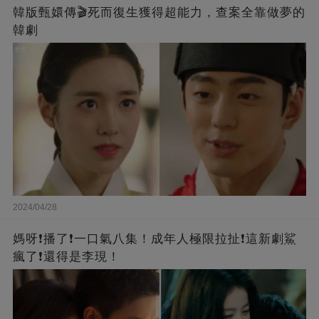
韓版甄嬛傳🎬死而復生獲得超能力，查案全靠做夢的
韓劇
2024/04/28
媽呀❗️播了❗一口氣八集！成年人極限拉扯❗這新劇鯊
瘋了❗還得是李現！