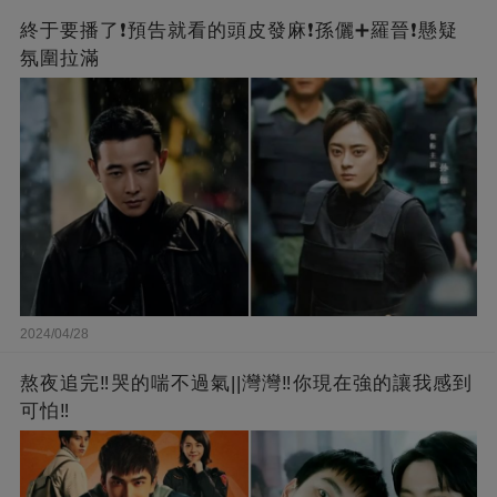
終于要播了❗️預告就看的頭皮發麻❗️孫儷➕羅晉❗懸疑
氛圍拉滿
2024/04/28
熬夜追完‼️哭的喘不過氣||灣灣‼️你現在強的讓我感到
可怕‼️