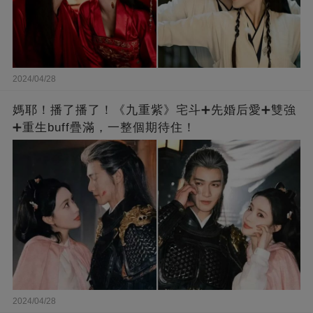
2024/04/28
媽耶！播了播了！《九重紫》宅斗➕先婚后愛➕雙強
➕重生buff疊滿，一整個期待住！
2024/04/28