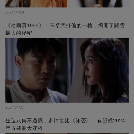
2024/04/28
《哈爾濱1944》：宋卓武打偏的一槍，揭開了關雪
最大的秘密
2024/04/27
狂追八集不過癮，劇情堪比《知否》，有望成2024
年古裝劇天花板