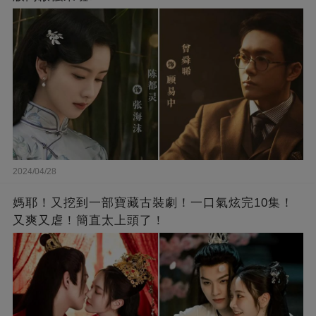
2024/04/28
媽耶！又挖到一部寶藏古裝劇！一口氣炫完10集！
又爽又虐！簡直太上頭了！