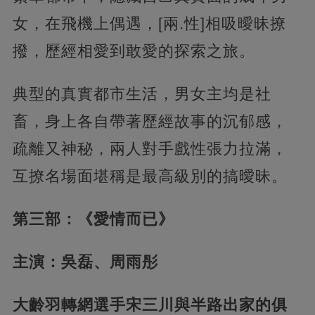
女，在飛機上偶遇，[兩.性]相吸曖昧撩
撥，歷經相愛到敢愛的探索之旅。
典型的真實都市生活，男女主均是社
畜，身上各自帶著歷經故事的沉郁感，
疏離又神秘，兩人對手戲性張力拉滿，
互撩名場面堪稱是最高級別的搞曖昧。
第三部：《愛情而已》
主演：吳磊、周雨彤
大齡羽轉網選手宋三川與半路出家的俱