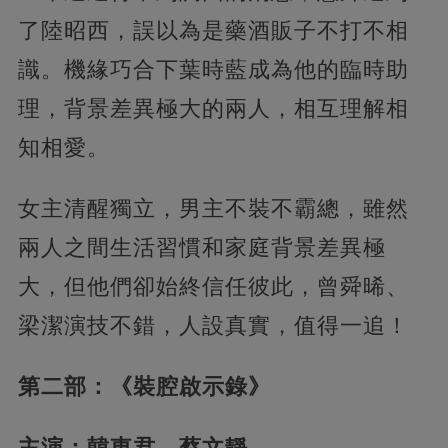
了陸昭西，誤以為是藥酒販子不打不相
識。機緣巧合下葉時藍成為他的臨時助
理，背景差異極大的兩人，相互理解相
知相愛。
女主清醒獨立，男主不裝不霸總，雖然
兩人之間生活習慣和家庭背景差異極
大，但他們卻始終信任彼此，曾舜晞、
梁潔演技不錯，人設真實，值得一追！
第二部：《裝腔啟示錄》
主演：韓東君、蔡文靜