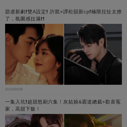
甜虐新劇❗雙A設定❗ 許凱×譚松韻新cp❗️極限拉扯太撩
了，氛圍感拉滿❗❗
2024/04/28
一集入坑❗超甜怒刷六集！灰姑娘&霸道總裁+歡喜冤
家，高甜下飯！