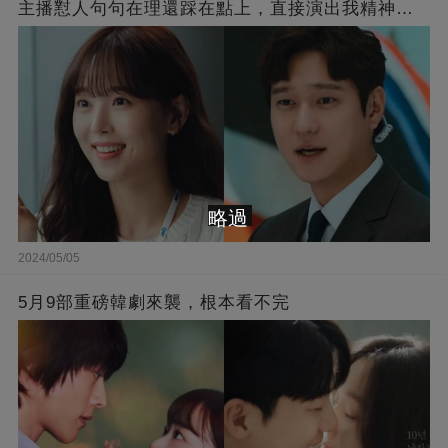
主播懟人句句在理還踩在點上，直接演出我精神世
界的嘴替！
略過
2024/05/05
5月9部重磅韓劇來襲，根本看不完