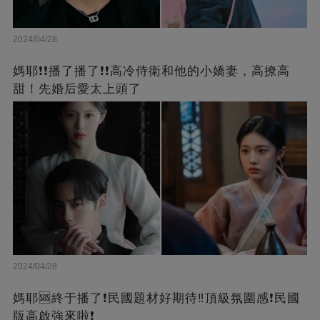
2024/04/28
媽耶❗❗播了播了❗❗高冷侍衛和他的小嬌妻，高撩高
甜！先婚后愛太上頭了
2024/04/28
媽耶🆘終于播了❗️民國題材好期待‼️頂級氛圍感❗️民國
版高啟強來啦❗