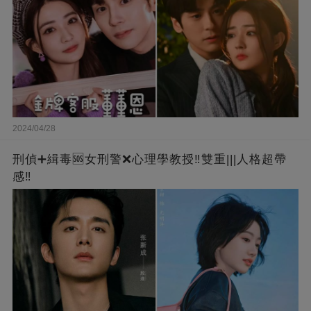
2024/04/28
刑偵➕緝毒🆘女刑警❌心理學教授‼️雙重|||人格超帶
感‼️