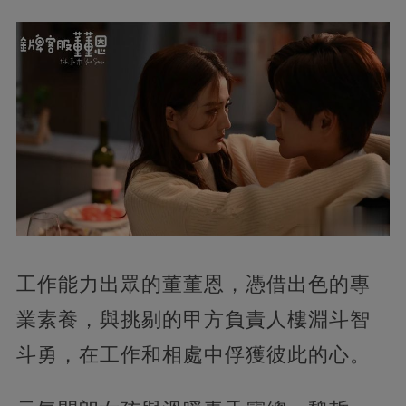
工作能力出眾的董董恩，憑借出色的專
業素養，與挑剔的甲方負責人樓淵斗智
斗勇，在工作和相處中俘獲彼此的心。