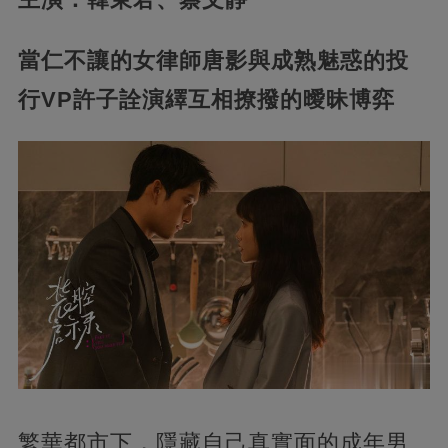
當仁不讓的女律師唐影與成熟魅惑的投
行VP許子詮演繹互相撩撥的曖昧博弈
繁華都市下，隱藏自己真實面的成年男