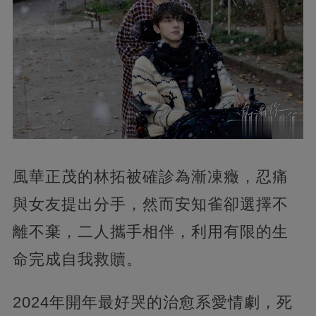
風華正茂的林拓被確診為漸凍癥，忍痛
與女友提出分手，然而安知雀卻選擇不
離不棄，二人攜手相伴，利用有限的生
命完成自我救贖。
2024年開年最好哭的治愈系愛情劇，死