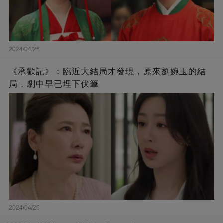
2024/04/26
《承歡記》：臨近大結局才發現，原來劉婉玉的結
局，劇中早已埋下伏筆
2024/04/26