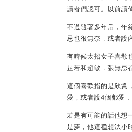
讀者們認可。以前讀
不過隨著多年后，年
忌也很無奈，或者說
有時候太招女子喜歡
芷若和趙敏，張無忌
這個喜歡指的是欣賞
愛，或者說4個都愛
若是有可能的話他想
是夢，他這種想法小