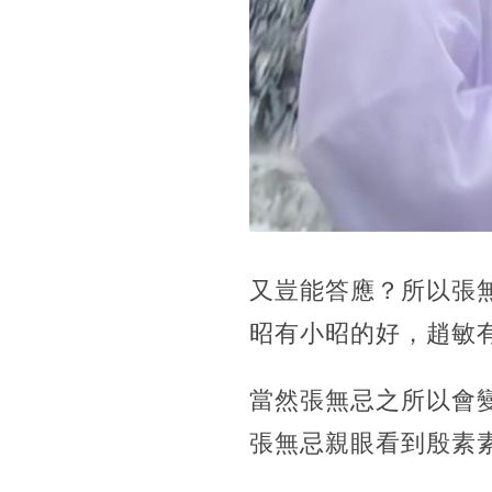
又豈能答應？所以張
昭有小昭的好，趙敏
當然張無忌之所以會
張無忌親眼看到殷素