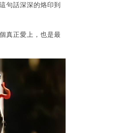
這句話深深的烙印到
個真正愛上，也是最