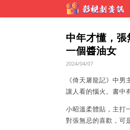
中年才懂，張
一個醬油女
2024/04/07
《倚天屠龍記》中男
讓人看的惱火。書中
小昭溫柔體貼，主打
對張無忌的喜歡，可