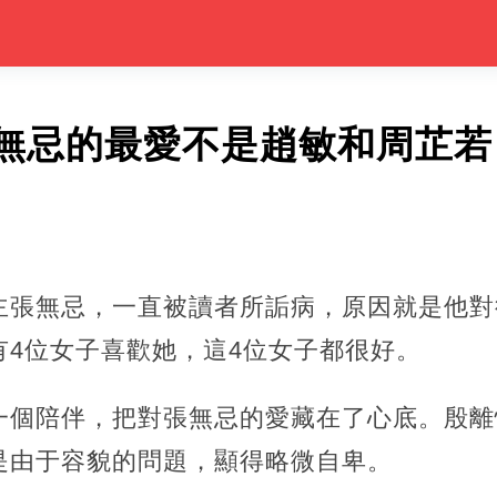
無忌的最愛不是趙敏和周芷若
主張無忌，一直被讀者所詬病，原因就是他對
有4位女子喜歡她，這4位女子都很好。
一個陪伴，把對張無忌的愛藏在了心底。殷離
是由于容貌的問題，顯得略微自卑。