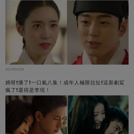
2024/04/28
媽呀❗️播了❗一口氣八集！成年人極限拉扯❗這新劇鯊
瘋了❗還得是李現！