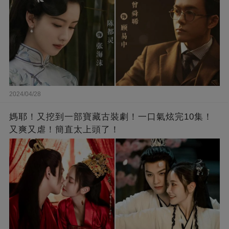
2024/04/28
媽耶！又挖到一部寶藏古裝劇！一口氣炫完10集！
又爽又虐！簡直太上頭了！