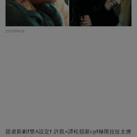
2024/04/28
甜虐新劇❗雙A設定❗ 許凱×譚松韻新cp❗️極限拉扯太撩