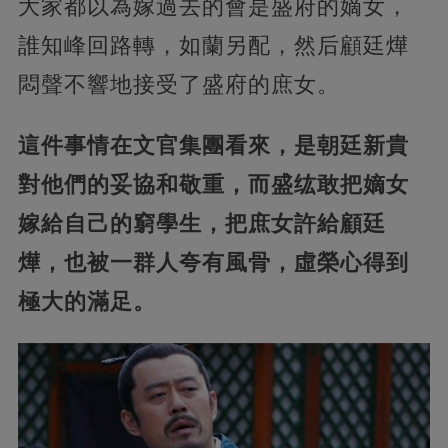
大家都以為嫁過去的會是盛府的嫡女，
誰知峰回路轉，如蘭另配，然后顧廷燁
悶聲不響地接受了盛府的庶女。
這件事情在文官集團看來，是朝廷新貴
對他們的妥協和敬重，而盛纮敢把嫡女
嫁給自己的窮學生，把庶女許給顧廷
燁，也被一群人夸有風骨，虛榮心得到
極大的滿足。