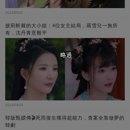
2024/05/02
披荊斬棘的大小姐：4位女主結局，羅雪兒一無所
有，沈丹青意難平
略過
2024/04/29
韓版甄嬛傳🎬死而復生獲得超能力，查案全靠做夢的
韓劇