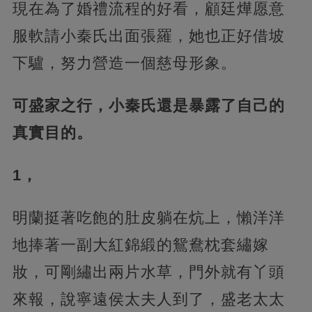
現在為了婚禮流程的好看，顧廷燁愿意
服軟請小秦氏出面張羅，她也正好借坡
下驢，努力營造一個慈母形象。
可盛家之行，小秦氏還是暴露了自己的
真實目的。
1，
明蘭挺著吃飽的肚皮躺在炕上，懶洋洋
地捧著一副大紅錦緞的鴛鴦枕套繡嫁
妝，可剛繡出兩片水草，門外就有丫頭
來報，說寧遠侯太夫人到了，盛老太太