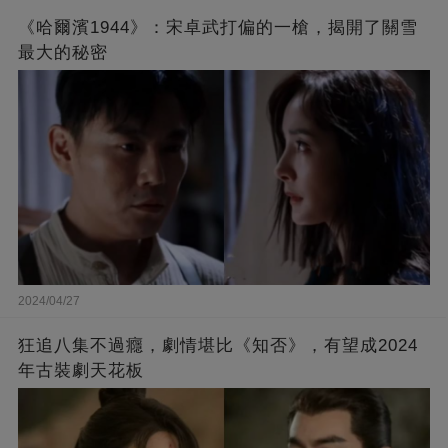
《哈爾濱1944》：宋卓武打偏的一槍，揭開了關雪
最大的秘密
2024/04/27
狂追八集不過癮，劇情堪比《知否》，有望成2024
年古裝劇天花板