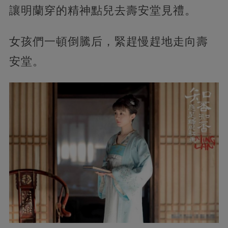
讓明蘭穿的精神點兒去壽安堂見禮。
女孩們一頓倒騰后，緊趕慢趕地走向壽
安堂。