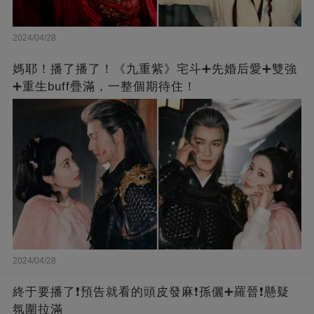
2024/04/28
媽耶！播了播了！《九重紫》宅斗➕先婚后愛➕雙強
➕重生buff疊滿，一整個期待住！
2024/04/28
終于要播了❗️預告就看的頭皮發麻❗️孫儷➕羅晉❗懸疑
氛圍拉滿