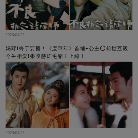
2024/04/28
媽耶❗️終于要播！《度華年》首輔+公主⭕前世互殺
今生相愛❗張凌赫炸毛醋王上線！
2024/04/28