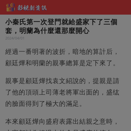
小秦氏第一次登門就給盛家下了三個
套，明蘭為什麼還那麼開心
2024/04/01
經過一番明著的波折，暗地的算計后，
顧廷燁和明蘭的親事總算是定下來了。
親事是顧廷燁找袁文紹說的，提親是請
了他的頂頭上司薄老將軍出面的，盛纮
的臉面得到了極大的滿足。
本來顧廷燁向盛府表露出結親之意時，