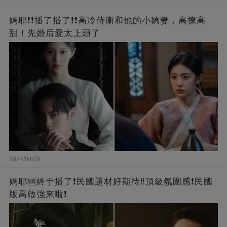
媽耶❗❗播了播了❗❗高冷侍衛和他的小嬌妻，高撩高
甜！先婚后愛太上頭了
2024/04/28
媽耶🆘終于播了❗️民國題材好期待‼️頂級氛圍感❗️民國
版高啟強來啦❗