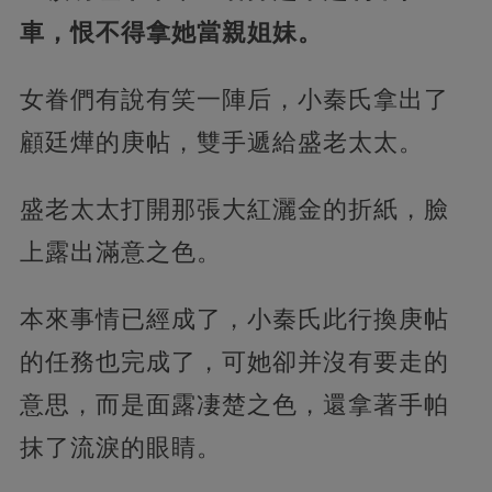
車，恨不得拿她當親姐妹。
女眷們有說有笑一陣后，小秦氏拿出了
顧廷燁的庚帖，雙手遞給盛老太太。
盛老太太打開那張大紅灑金的折紙，臉
上露出滿意之色。
本來事情已經成了，小秦氏此行換庚帖
的任務也完成了，可她卻并沒有要走的
意思，而是面露凄楚之色，還拿著手帕
抹了流淚的眼睛。