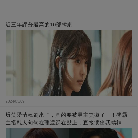
近三年評分最高的10部韓劇
2024/05/09
爆笑愛情韓劇來了，真的要被男主笑瘋了！！學霸
主播懟人句句在理還踩在點上，直接演出我精神世
界的嘴替！