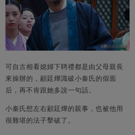
可自古相看媳婦下聘禮都是由父母親長
來操辦的，顧廷燁識破小秦氏的假面
后，再不肯跟她多說一句話。
小秦氏想左右顧廷燁的親事，也被他用
很難堪的法子擊破了。