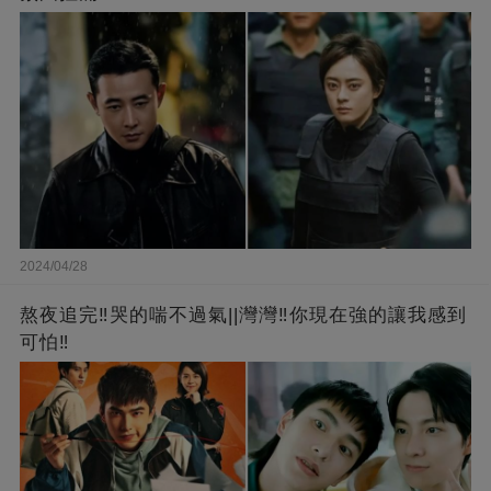
2024/04/28
熬夜追完‼️哭的喘不過氣||灣灣‼️你現在強的讓我感到
可怕‼️