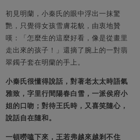
初見明蘭，小秦氏的眼中浮出一抹驚
艷，只覺得女孩雪膚花貌，由衷地贊
嘆：「怎麼生的這麼好看，像是從畫里
走出來的孩子！」還摘了腕上的一對翡
翠鐲子套在明蘭的手上。
小秦氏很懂得說話，對著老太太時語氣
雅致，字里行間陽春白雪，一派侯府小
姐的口吻；對待王氏時，又喜笑隨心，
說話自在隨和。
一頓嘮嗑下來，王若弗越來越剎不住