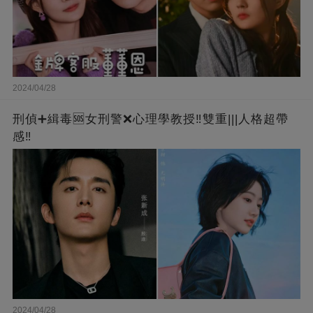
2024/04/28
刑偵➕緝毒🆘女刑警❌心理學教授‼️雙重|||人格超帶
感‼️
2024/04/28