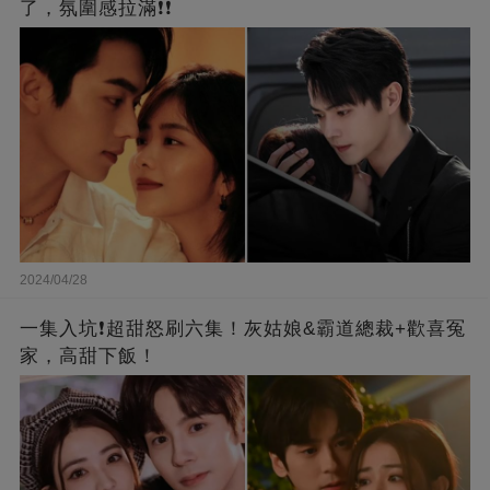
了，氛圍感拉滿❗❗
2024/04/28
一集入坑❗超甜怒刷六集！灰姑娘&霸道總裁+歡喜冤
家，高甜下飯！