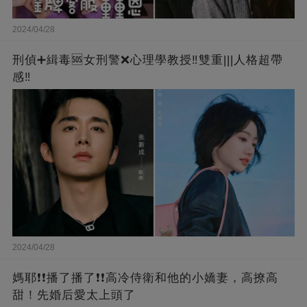
2024/04/28
刑偵➕緝毒🆘女刑警❌心理學教授‼️雙重|||人格超帶
感‼️
2024/04/28
媽耶❗❗播了播了❗❗高冷侍衛和他的小嬌妻，高撩高
甜！先婚后愛太上頭了