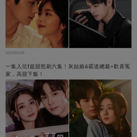
2024/04/28
一集入坑❗超甜怒刷六集！灰姑娘&霸道總裁+歡喜冤
家，高甜下飯！