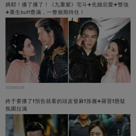
媽耶！播了播了！《九重紫》宅斗➕先婚后愛➕雙強
➕重生buff疊滿，一整個期待住！
2024/04/28
終于要播了❗️預告就看的頭皮發麻❗️孫儷➕羅晉❗懸疑
氛圍拉滿