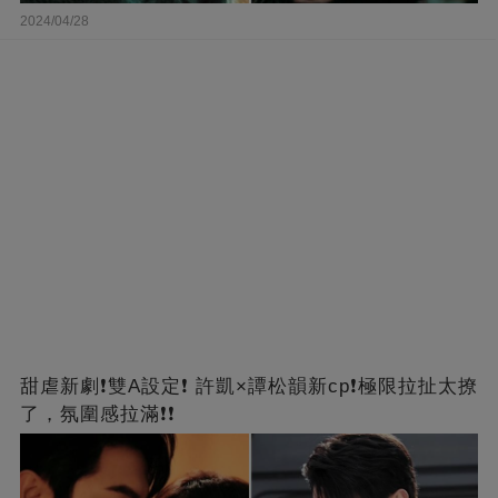
2024/04/28
甜虐新劇❗雙A設定❗ 許凱×譚松韻新cp❗️極限拉扯太撩
了，氛圍感拉滿❗❗