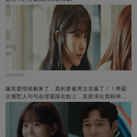
2024/05/09
爆笑愛情韓劇來了，真的要被男主笑瘋了！！學霸
主播懟人句句在理還踩在點上，直接演出我精神世
界的嘴替！