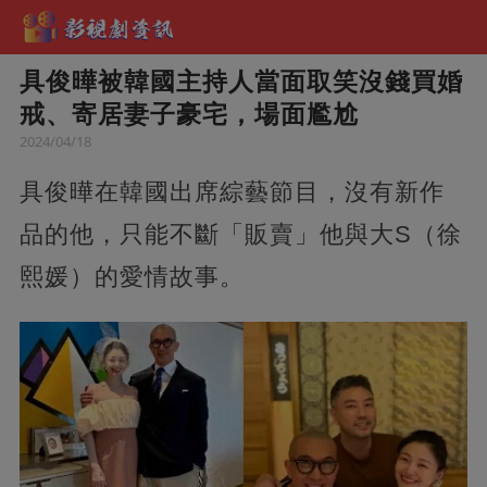
具俊曄被韓國主持人當面取笑沒錢買婚
戒、寄居妻子豪宅，場面尷尬
2024/04/18
具俊曄在韓國出席綜藝節目，沒有新作
品的他，只能不斷「販賣」他與大S（徐
熙媛）的愛情故事。