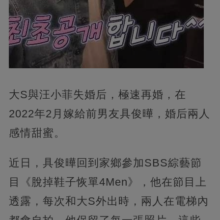
大S與汪小菲失婚后，極速再婚，在
2022年2月嫁給前男友具俊曄，婚后兩人
感情甜蜜。
近日，具俊曄回到家鄉參加SBS綜藝節
目《脫掉鞋子恢單4Men》，他在節目上
透露，每次和大S外出時，兩人在電梯內