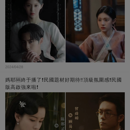
2024/04/28
媽耶🆘終于播了❗️民國題材好期待‼️頂級氛圍感❗️民國
版高啟強來啦❗