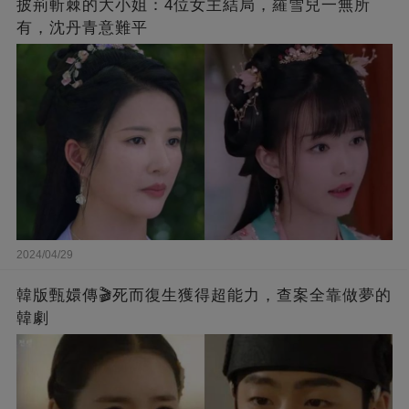
披荊斬棘的大小姐：4位女主結局，羅雪兒一無所
有，沈丹青意難平
2024/04/29
韓版甄嬛傳🎬死而復生獲得超能力，查案全靠做夢的
韓劇