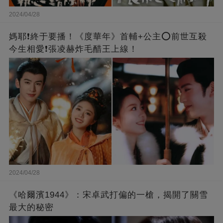
2024/04/28
媽耶❗️終于要播！《度華年》首輔+公主⭕前世互殺
今生相愛❗張凌赫炸毛醋王上線！
2024/04/28
《哈爾濱1944》：宋卓武打偏的一槍，揭開了關雪
最大的秘密