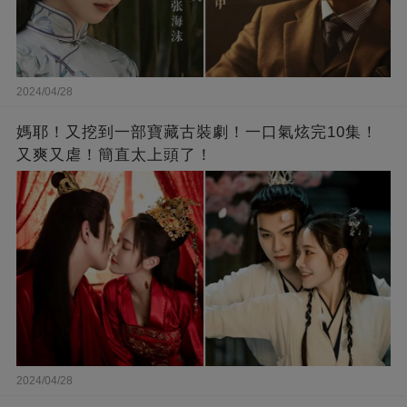
2024/04/28
媽耶！又挖到一部寶藏古裝劇！一口氣炫完10集！
又爽又虐！簡直太上頭了！
2024/04/28