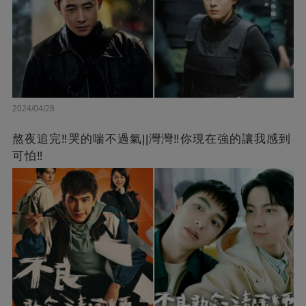
2024/04/28
熬夜追完‼️哭的喘不過氣||灣灣‼️你現在強的讓我感到
可怕‼️