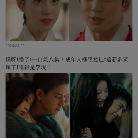
2024/04/28
媽呀❗️播了❗一口氣八集！成年人極限拉扯❗這新劇鯊
瘋了❗還得是李現！