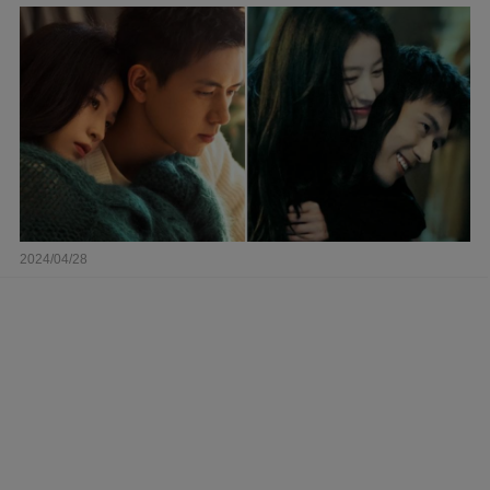
2024/04/28