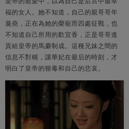
皇帝的寵愛中，以為自己是后宮中最幸
福的女人。她不知道，自己的親哥哥年
羹堯，正在為她的榮寵而四處征戰，也
不知道自己所用的歡宜香，正是哥哥進
貢給皇帝的馬麝制成。這種兄妹之間的
信息不對稱，讓華妃在最后的時刻，才
明白了皇帝的狠毒和自己的悲哀。