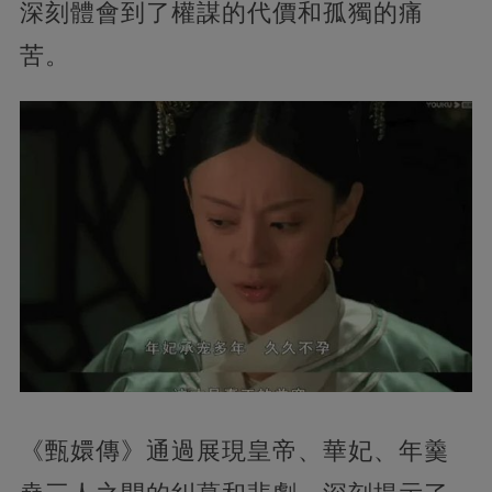
深刻體會到了權謀的代價和孤獨的痛
苦。
《甄嬛傳》通過展現皇帝、華妃、年羹