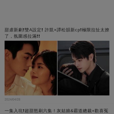
甜虐新劇❗雙A設定❗ 許凱×譚松韻新cp❗️極限拉扯太撩
了，氛圍感拉滿❗❗
2024/04/28
一集入坑❗超甜怒刷六集！灰姑娘&霸道總裁+歡喜冤