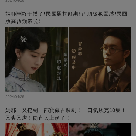
2024/04/28
媽耶🆘終于播了❗️民國題材好期待‼️頂級氛圍感❗️民國
版高啟強來啦❗
2024/04/28
媽耶！又挖到一部寶藏古裝劇！一口氣炫完10集！
又爽又虐！簡直太上頭了！