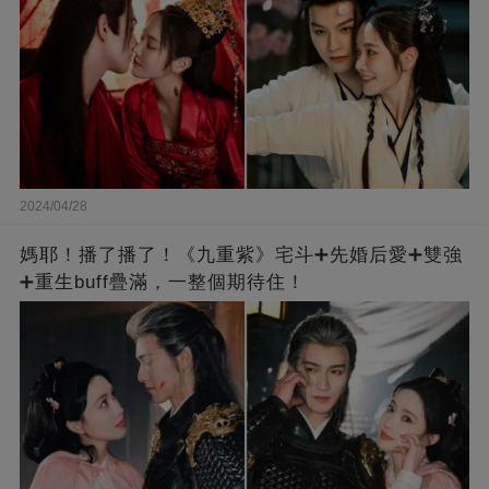
2024/04/28
媽耶！播了播了！《九重紫》宅斗➕先婚后愛➕雙強
➕重生buff疊滿，一整個期待住！