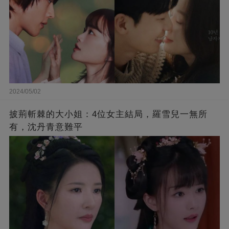
2024/05/02
披荊斬棘的大小姐：4位女主結局，羅雪兒一無所
有，沈丹青意難平