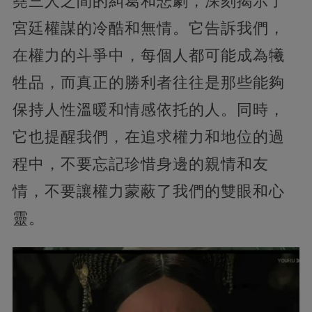
堯三人之間的糾葛和悲劇，深刻揭示了
宮廷權謀的冷酷和無情。它告訴我們，
在權力的斗爭中，每個人都可能成為犧
牲品，而真正的勝利者往往是那些能夠
保持人性溫暖和情感依托的人。同時，
它也提醒我們，在追求權力和地位的過
程中，不要忘記珍惜身邊的親情和友
情，不要讓權力蒙蔽了我們的雙眼和心
靈。