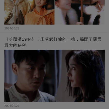
2024/04/28
《哈爾濱1944》：宋卓武打偏的一槍，揭開了關雪
最大的秘密
2024/04/27