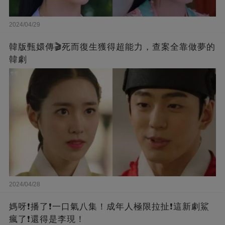
2024/04/29
韓版甄嬛傳🎬死而復生獲得超能力，查案全靠做夢的
韓劇
2024/04/28
媽呀❗️播了❗一口氣八集！成年人極限拉扯❗這新劇鯊
瘋了❗還得是李現！