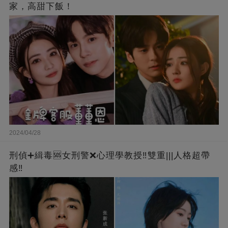
家，高甜下飯！
2024/04/28
刑偵➕緝毒🆘女刑警❌心理學教授‼️雙重|||人格超帶
感‼️