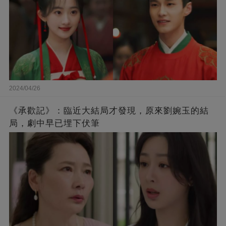
2024/04/26
《承歡記》：臨近大結局才發現，原來劉婉玉的結
局，劇中早已埋下伏筆