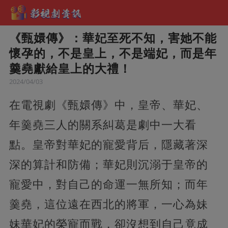
《甄嬛傳》：華妃至死不知，害她不能
懷孕的，不是皇上，不是端妃，而是年
羹堯獻給皇上的大禮！
2024/04/03
在電視劇《甄嬛傳》中，皇帝、華妃、
年羹堯三人的關系糾葛是劇中一大看
點。皇帝對華妃的寵愛背后，隱藏著深
深的算計和防備；華妃則沉溺于皇帝的
寵愛中，對自己的命運一無所知；而年
羹堯，這位遠在西北的將軍，一心為妹
妹華妃的榮寵而戰，卻沒想到自己竟成