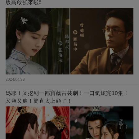
版高啟強來啦❗
2024/04/28
媽耶！又挖到一部寶藏古裝劇！一口氣炫完10集！
又爽又虐！簡直太上頭了！