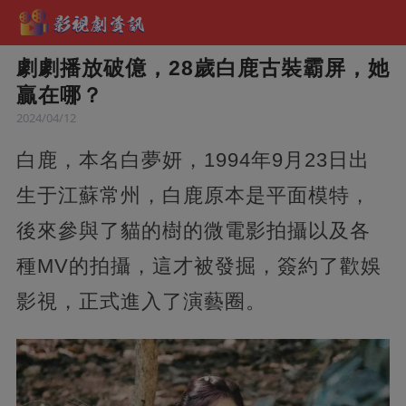
劇劇播放破億，28歲白鹿古裝霸屏，她
贏在哪？
2024/04/12
白鹿，本名白夢妍，1994年9月23日出
生于江蘇常州，白鹿原本是平面模特，
後來參與了貓的樹的微電影拍攝以及各
種MV的拍攝，這才被發掘，簽約了歡娛
影視，正式進入了演藝圈。