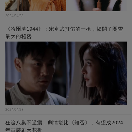
2024/04/28
《哈爾濱1944》：宋卓武打偏的一槍，揭開了關雪
最大的秘密
2024/04/27
狂追八集不過癮，劇情堪比《知否》，有望成2024
年古裝劇天花板