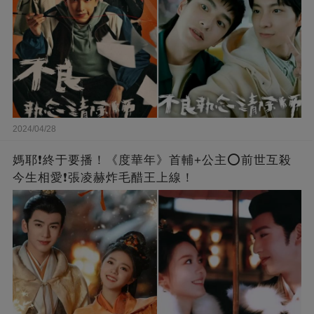
2024/04/28
媽耶❗️終于要播！《度華年》首輔+公主⭕前世互殺
今生相愛❗張凌赫炸毛醋王上線！