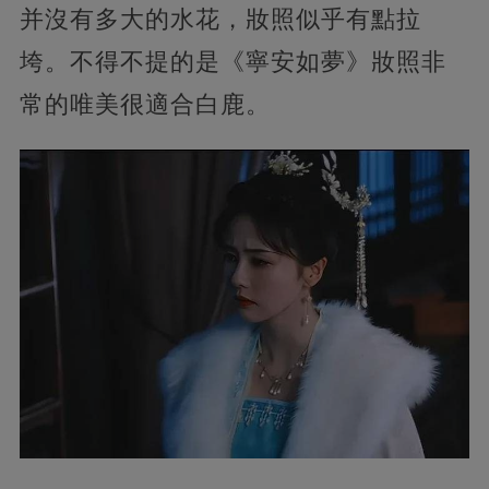
并沒有多大的水花，妝照似乎有點拉
垮。不得不提的是《寧安如夢》妝照非
常的唯美很適合白鹿。