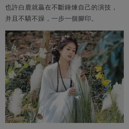
也許白鹿就贏在不斷錘煉自己的演技，
并且不驕不躁，一步一個腳印。