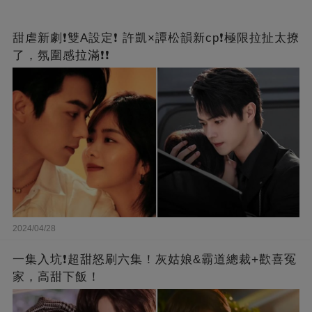
甜虐新劇❗雙A設定❗ 許凱×譚松韻新cp❗️極限拉扯太撩
了，氛圍感拉滿❗❗
2024/04/28
一集入坑❗超甜怒刷六集！灰姑娘&霸道總裁+歡喜冤
家，高甜下飯！