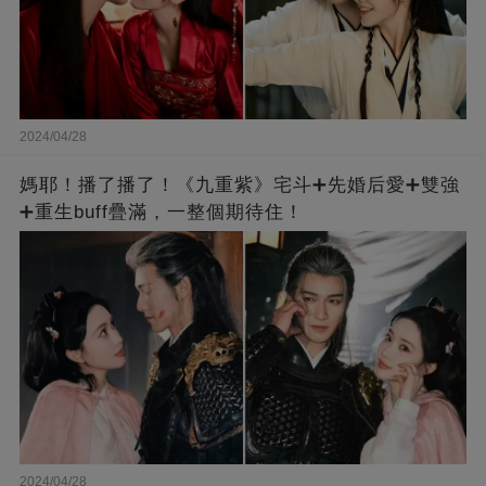
2024/04/28
媽耶！播了播了！《九重紫》宅斗➕先婚后愛➕雙強
➕重生buff疊滿，一整個期待住！
2024/04/28