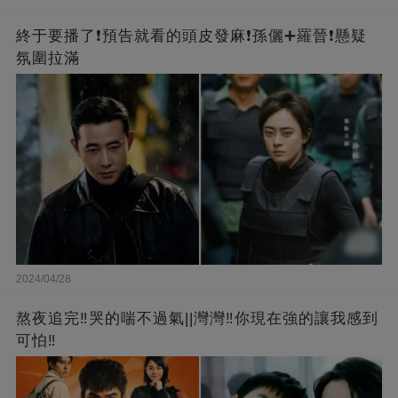
終于要播了❗️預告就看的頭皮發麻❗️孫儷➕羅晉❗懸疑
氛圍拉滿
2024/04/28
熬夜追完‼️哭的喘不過氣||灣灣‼️你現在強的讓我感到
可怕‼️