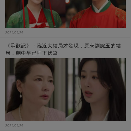
2024/04/26
《承歡記》：臨近大結局才發現，原來劉婉玉的結
局，劇中早已埋下伏筆
2024/04/26