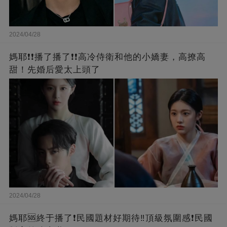
2024/04/28
媽耶❗❗播了播了❗❗高冷侍衛和他的小嬌妻，高撩高
甜！先婚后愛太上頭了
2024/04/28
媽耶🆘終于播了❗️民國題材好期待‼️頂級氛圍感❗️民國