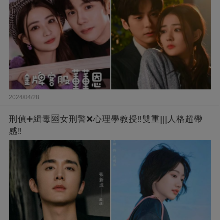
2024/04/28
刑偵➕緝毒🆘女刑警❌心理學教授‼️雙重|||人格超帶
感‼️