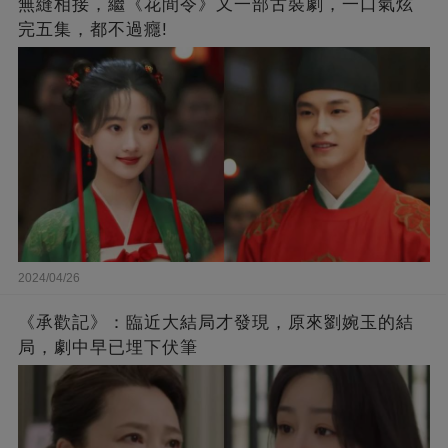
無縫相接，繼《花間令》又一部古裝劇，一口氣炫
完五集，都不過癮!
2024/04/26
《承歡記》：臨近大結局才發現，原來劉婉玉的結
局，劇中早已埋下伏筆