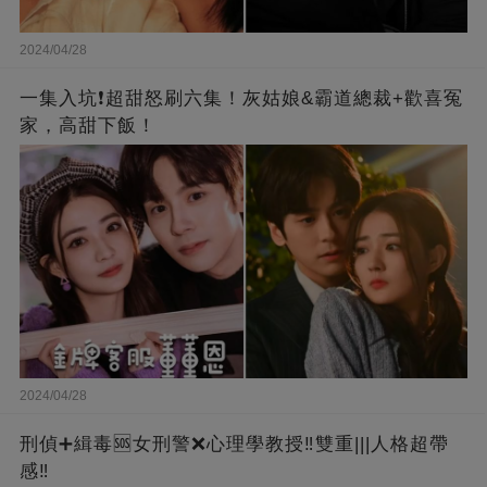
2024/04/28
一集入坑❗超甜怒刷六集！灰姑娘&霸道總裁+歡喜冤
家，高甜下飯！
2024/04/28
刑偵➕緝毒🆘女刑警❌心理學教授‼️雙重|||人格超帶
感‼️