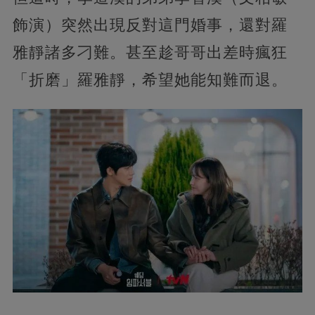
飾演）突然出現反對這門婚事，還對羅
雅靜諸多刁難。甚至趁哥哥出差時瘋狂
「折磨」羅雅靜，希望她能知難而退。