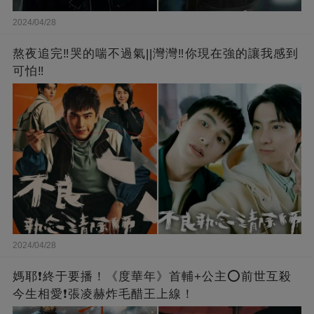
2024/04/28
熬夜追完‼️哭的喘不過氣||灣灣‼️你現在強的讓我感到
可怕‼️
2024/04/28
媽耶❗️終于要播！《度華年》首輔+公主⭕前世互殺
今生相愛❗張凌赫炸毛醋王上線！