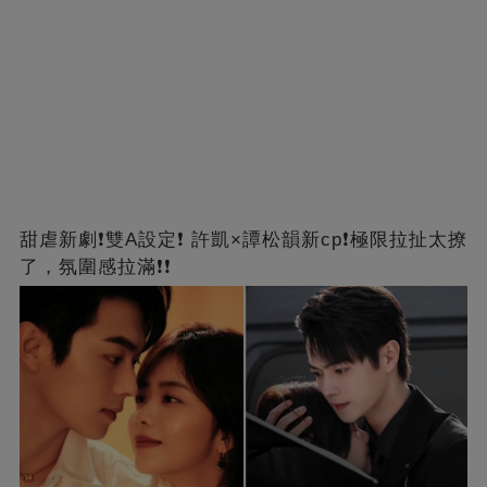
甜虐新劇❗雙A設定❗ 許凱×譚松韻新cp❗️極限拉扯太撩
了，氛圍感拉滿❗❗