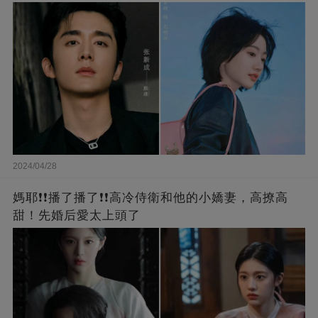
2024/04/28
媽耶❗❗播了播了❗❗高冷侍衛和他的小嬌妻，高撩高
甜！先婚后愛太上頭了