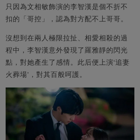
只因為文相敏飾演的李智漢是個不折不
扣的「哥控」，認為對方配不上哥哥。
沒想到在兩人極限拉扯、相愛相殺的過
程中，李智漢意外發現了羅雅靜的閃光
點，對她產生了感情。此后便上演‘追妻
火葬場’，對其百般呵護。