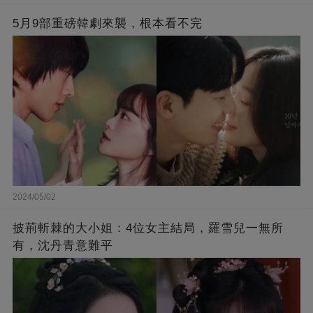
5月9部重磅韓劇來襲，根本看不完
2024/05/02
披荊斬棘的大小姐：4位女主結局，羅雪兒一無所
有，沈丹青意難平