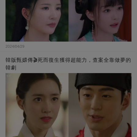
2024/04/29
韓版甄嬛傳🎬死而復生獲得超能力，查案全靠做夢的
韓劇