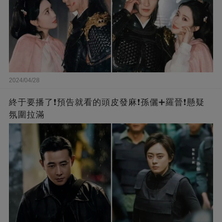
2024/04/28
終于要播了❗️預告就看的頭皮發麻❗️孫儷➕羅晉❗懸疑
氛圍拉滿