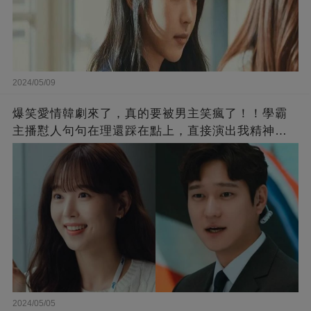
2024/05/09
爆笑愛情韓劇來了，真的要被男主笑瘋了！！學霸
主播懟人句句在理還踩在點上，直接演出我精神世
界的嘴替！
2024/05/05