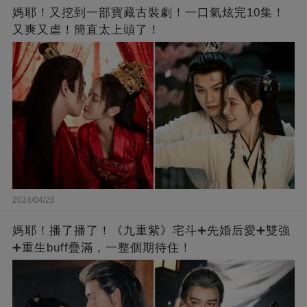
媽耶！又挖到一部寶藏古裝劇！一口氣炫完10集！
又爽又虐！簡直太上頭了！
2024/04/28
媽耶！播了播了！《九重紫》宅斗➕先婚后愛➕雙強
➕重生buff疊滿，一整個期待住！