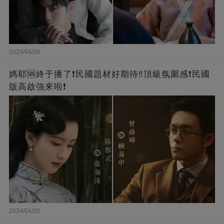
2024/04/28
媽耶🆘終于播了❗️民國題材好期待‼️頂級氛圍感❗️民國
版高啟強來啦❗
2024/04/28