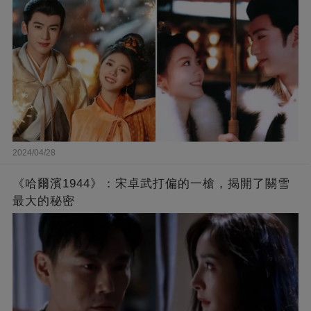
2024/04/28
《哈爾濱1944》：宋卓武打偏的一槍，揭開了關雪
最大的秘密