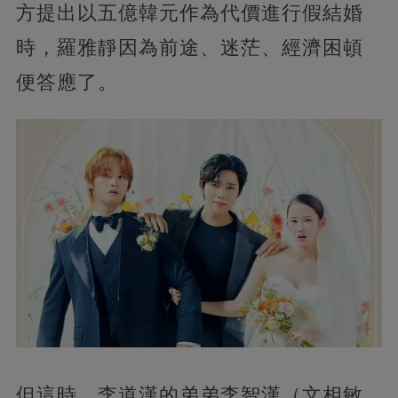
方提出以五億韓元作為代價進行假結婚
時，羅雅靜因為前途、迷茫、經濟困頓
便答應了。
但這時，李道漢的弟弟李智漢（文相敏