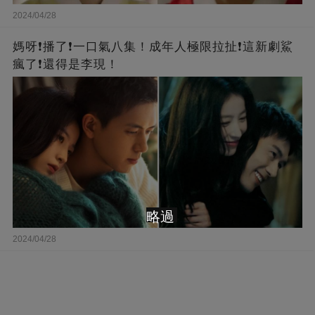
2024/04/28
媽呀❗️播了❗一口氣八集！成年人極限拉扯❗這新劇鯊
瘋了❗還得是李現！
略過
2024/04/28