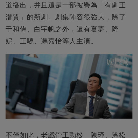
道播出，并且這是一部被譽為「有劇王
潛質」的新劇。劇集陣容很強大，除了
于和偉、白宇帆之外，還有夏夢、隆
妮、王驍、馮嘉怡等人主演。
不僅如此，老戲骨王勁松、陳瑾、涂松