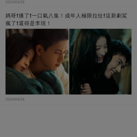
2024/04/28
媽呀❗️播了❗一口氣八集！成年人極限拉扯❗這新劇鯊
瘋了❗還得是李現！
2024/04/28