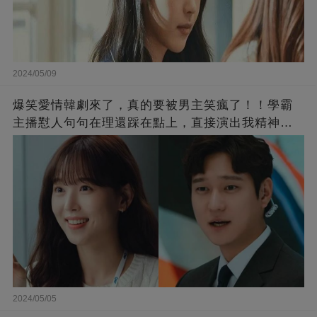
2024/05/09
爆笑愛情韓劇來了，真的要被男主笑瘋了！！學霸
主播懟人句句在理還踩在點上，直接演出我精神世
界的嘴替！
2024/05/05