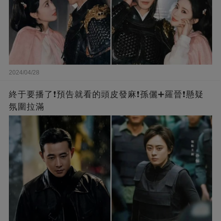
2024/04/28
終于要播了❗️預告就看的頭皮發麻❗️孫儷➕羅晉❗懸疑
氛圍拉滿