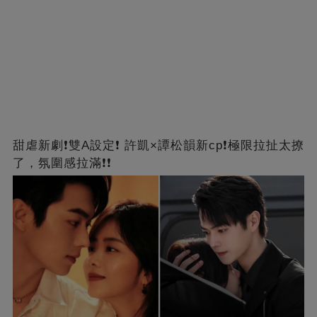
甜虐新劇❗雙A設定❗ 許凱×譚松韻新cp❗️極限拉扯太撩
了，氛圍感拉滿❗❗