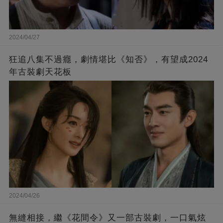
2024/04/27
狂追八集不過癮，劇情堪比《知否》，有望成2024
年古裝劇天花板
2024/04/26
無縫相接，繼《花間令》又一部古裝劇，一口氣炫