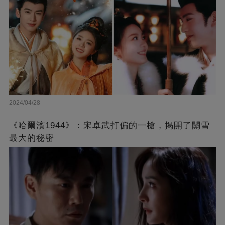
2024/04/28
《哈爾濱1944》：宋卓武打偏的一槍，揭開了關雪
最大的秘密