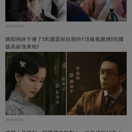
2024/04/28
媽耶🆘終于播了❗️民國題材好期待‼️頂級氛圍感❗️民國
版高啟強來啦❗
2024/04/28