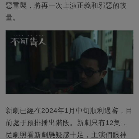
惡重襲，將再一次上演正義和邪惡的較
量。
新劇已經在2024年1月中旬順利過審，目
前處于預排播出階段。新劇只有12集，
從劇照看新劇懸疑感十足，主演們眼神