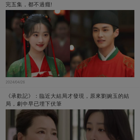
完五集，都不過癮!
2024/04/26
《承歡記》：臨近大結局才發現，原來劉婉玉的結
局，劇中早已埋下伏筆