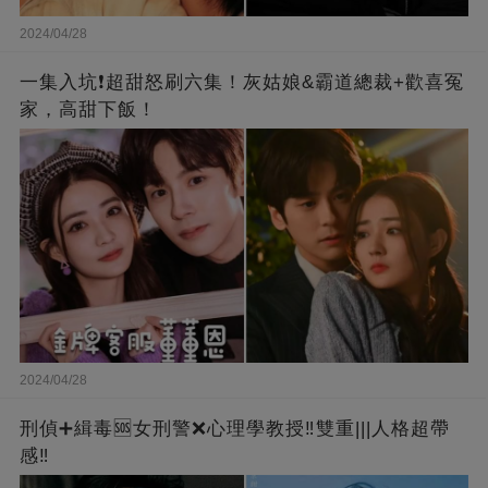
2024/04/28
一集入坑❗超甜怒刷六集！灰姑娘&霸道總裁+歡喜冤
家，高甜下飯！
2024/04/28
刑偵➕緝毒🆘女刑警❌心理學教授‼️雙重|||人格超帶
感‼️