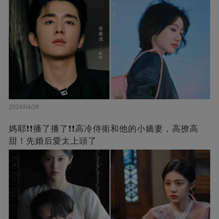
2024/04/28
媽耶❗❗播了播了❗❗高冷侍衛和他的小嬌妻，高撩高
甜！先婚后愛太上頭了