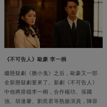
《不可告人》歐豪 李一桐
繼懸疑劇《膽小鬼》之后，歐豪又一部
全新懸疑劇要來了。新劇《不可告人》
中他將搭檔李一桐，合作楊玏、張國
強、胡連馨、劉奕君等熟臉演員，陣容