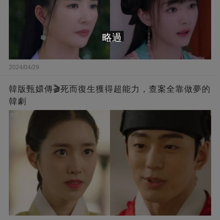
略過
2024/04/29
韓版甄嬛傳🎬死而復生獲得超能力，查案全靠做夢的
韓劇