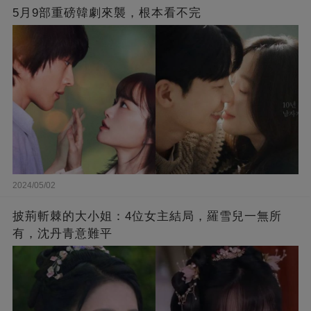
5月9部重磅韓劇來襲，根本看不完
2024/05/02
披荊斬棘的大小姐：4位女主結局，羅雪兒一無所
有，沈丹青意難平