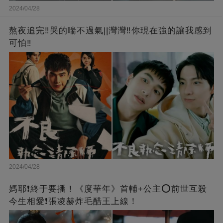
2024/04/28
熬夜追完‼️哭的喘不過氣||灣灣‼️你現在強的讓我感到
可怕‼️
2024/04/28
媽耶❗️終于要播！《度華年》首輔+公主⭕前世互殺
今生相愛❗張凌赫炸毛醋王上線！