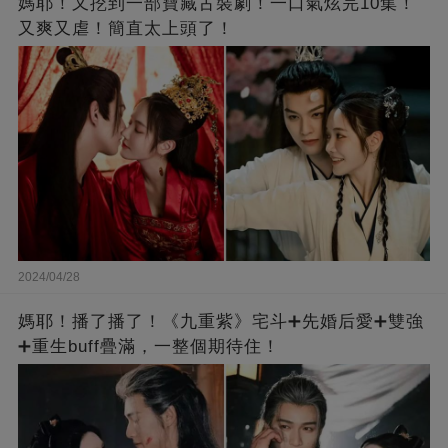
媽耶！又挖到一部寶藏古裝劇！一口氣炫完10集！
又爽又虐！簡直太上頭了！
2024/04/28
媽耶！播了播了！《九重紫》宅斗➕先婚后愛➕雙強
➕重生buff疊滿，一整個期待住！