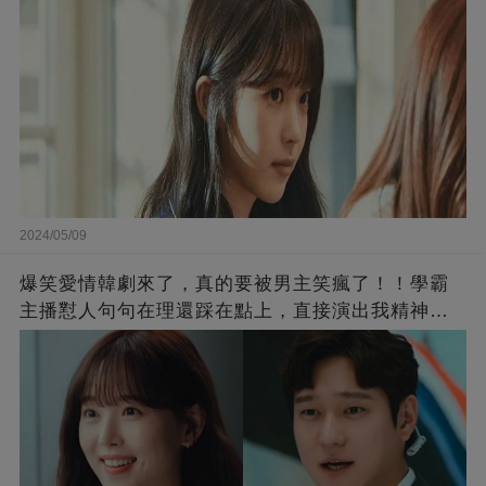
2024/05/09
爆笑愛情韓劇來了，真的要被男主笑瘋了！！學霸
主播懟人句句在理還踩在點上，直接演出我精神世
界的嘴替！