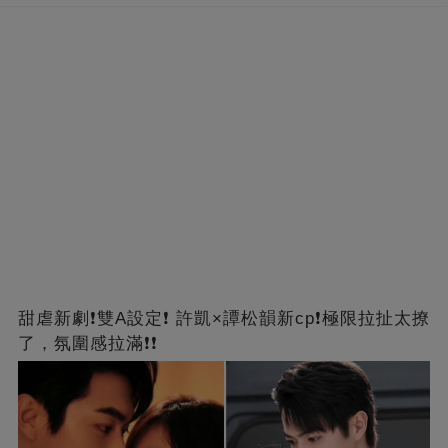
甜虐新劇❗雙A設定❗ 許凱×譚松韻新cp❗️極限拉扯太撩
了，氛圍感拉滿❗❗