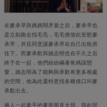
在麥承早與媽媽鬧矛盾之后，麥承早也
是立刻跑去找毛毛，毛毛便借此安慰麥
承早，并且同意讓麥承早在自己出租房
住下。而麥承歡與姚志明也在不久之后
終于在一起，他們紛紛瞞著爸媽談戀
愛，姚志明為了能夠與承歡有更多相處
的空間，他為此還特意找各種借口叫麥
承歡出去。
兩人一起牽手的畫面簡直太甜。與此同