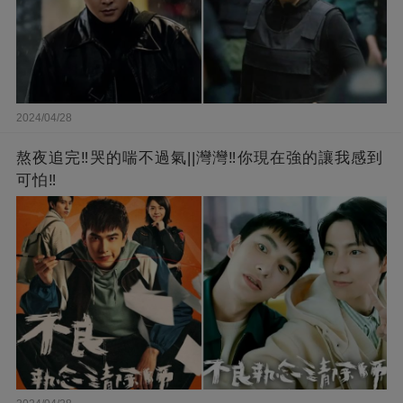
2024/04/28
熬夜追完‼️哭的喘不過氣||灣灣‼️你現在強的讓我感到
可怕‼️