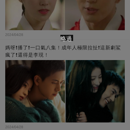
2024/04/28
略過
媽呀❗️播了❗一口氣八集！成年人極限拉扯❗這新劇鯊
瘋了❗還得是李現！
2024/04/28