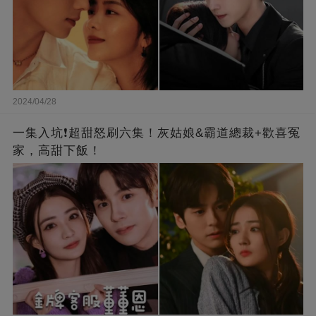
2024/04/28
一集入坑❗超甜怒刷六集！灰姑娘&霸道總裁+歡喜冤
家，高甜下飯！