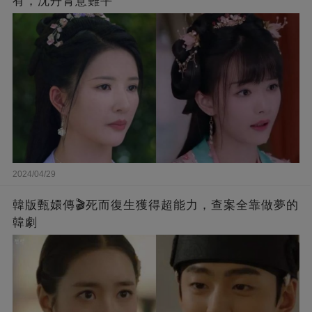
有，沈丹青意難平
2024/04/29
韓版甄嬛傳🎬死而復生獲得超能力，查案全靠做夢的
韓劇