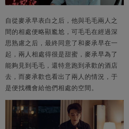
自從麥承早表白之后，他與毛毛兩人之
間的相處便略顯尷尬，可毛毛在經過深
思熟慮之后，最終同意了和麥承早在一
起，兩人相處得很是甜蜜，麥承早為了
能夠見到毛毛，還特意跑到承歡的酒店
去，而麥承歡也看出了兩人的情況，于
是便找機會給他們相處的空間。