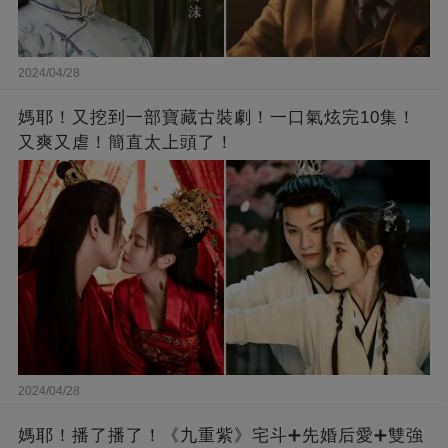
2024/04/28
媽耶！又挖到一部寶藏古裝劇！一口氣炫完10集！
又爽又虐！簡直太上頭了！
2024/04/28
媽耶！播了播了！《九重紫》宅斗➕先婚后愛➕雙強