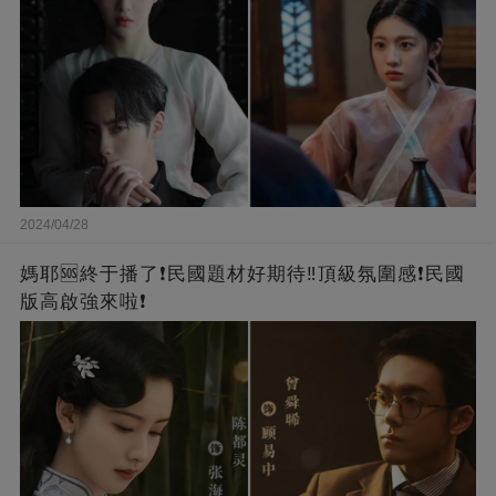
2024/04/28
媽耶🆘終于播了❗️民國題材好期待‼️頂級氛圍感❗️民國
版高啟強來啦❗