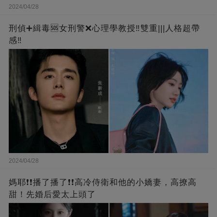
2024/04/28
刑偵➕緝毒🆘女刑警❌心理學教授‼️雙重|||人格超帶
感‼️
2024/04/28
媽耶❗❗播了播了❗❗高冷侍衛和他的小嬌妻，高撩高
甜！先婚后愛太上頭了