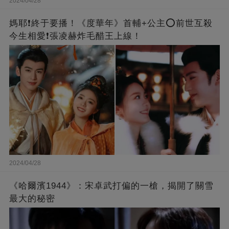
2024/04/28
媽耶❗️終于要播！《度華年》首輔+公主⭕前世互殺
今生相愛❗張凌赫炸毛醋王上線！
2024/04/28
《哈爾濱1944》：宋卓武打偏的一槍，揭開了關雪
最大的秘密