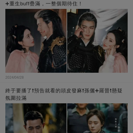
➕重生buff疊滿，一整個期待住！
2024/04/28
終于要播了❗️預告就看的頭皮發麻❗️孫儷➕羅晉❗懸疑
氛圍拉滿