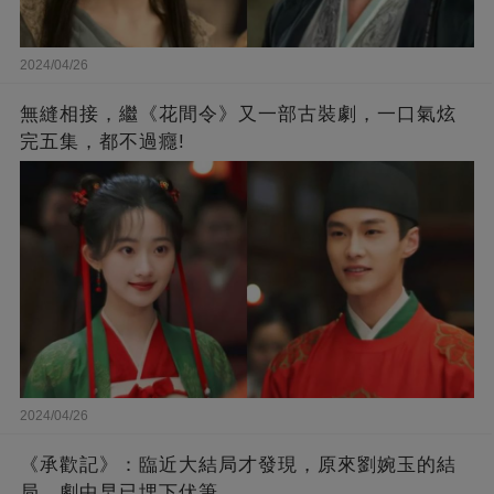
2024/04/26
無縫相接，繼《花間令》又一部古裝劇，一口氣炫
完五集，都不過癮!
2024/04/26
《承歡記》：臨近大結局才發現，原來劉婉玉的結
局，劇中早已埋下伏筆