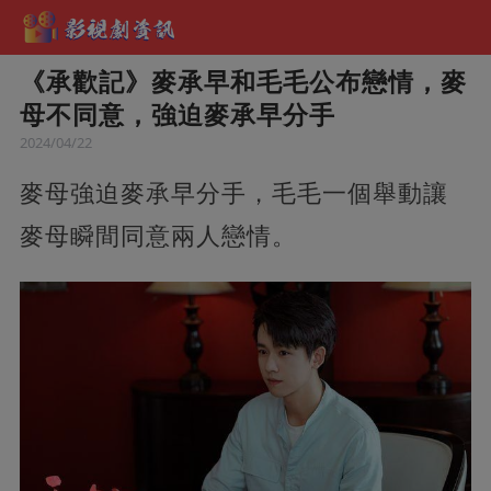
《承歡記》麥承早和毛毛公布戀情，麥
母不同意，強迫麥承早分手
2024/04/22
麥母強迫麥承早分手，毛毛一個舉動讓
麥母瞬間同意兩人戀情。