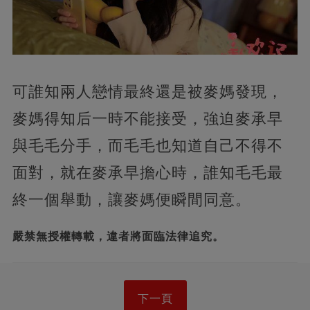
可誰知兩人戀情最終還是被麥媽發現，
麥媽得知后一時不能接受，強迫麥承早
與毛毛分手，而毛毛也知道自己不得不
面對，就在麥承早擔心時，誰知毛毛最
終一個舉動，讓麥媽便瞬間同意。
嚴禁無授權轉載，違者將面臨法律追究。
下一頁