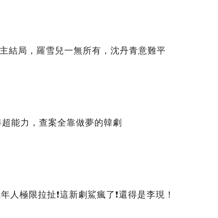
女主結局，羅雪兒一無所有，沈丹青意難平
得超能力，查案全靠做夢的韓劇
！成年人極限拉扯❗這新劇鯊瘋了❗還得是李現！