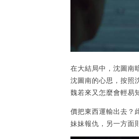
在大結局中，沈圖南
沈圖南的心思，按照
魏若來又怎麼會輕易
價把東西運輸出去？
妹妹報仇，另一方面