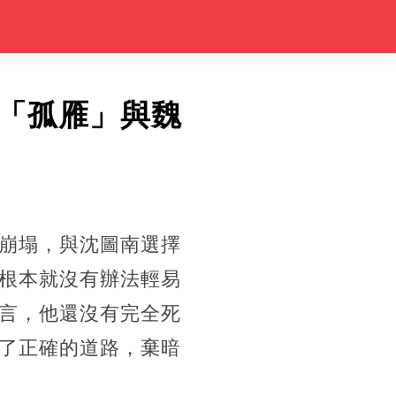
「孤雁」與魏
崩塌，與沈圖南選擇
根本就沒有辦法輕易
言，他還沒有完全死
了正確的道路，棄暗