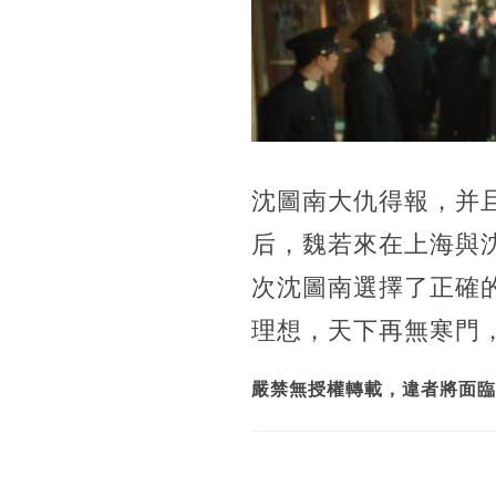
沈圖南大仇得報，并
后，魏若來在上海與
次沈圖南選擇了正確
理想，天下再無寒門
嚴禁無授權轉載，違者將面臨