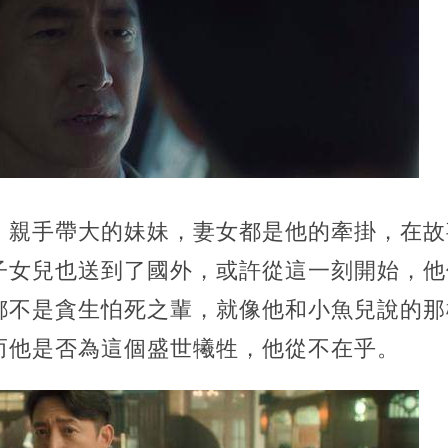
，親手帶大的妹妹，妻女都是他的牽掛，在故
子女兒也送到了國外，或許從這一刻開始，他
都不是貪生怕死之輩，就像他和小魚兒說的那
而他是否為這個盛世犧牲，他從不在乎。