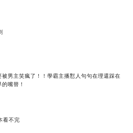
劇
要被男主笑瘋了！！學霸主播懟人句句在理還踩在
界的嘴替！
本看不完