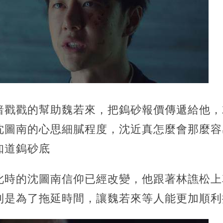
暗戳戳的幫助魏若來，把鎢砂報價傳遞給他，
沈圖南的心思細膩程度，沈近真怎麼會那麼容
知道鎢砂底
此時的沈圖南信仰已經改變，他跟著林譙松上
則是為了拖延時間，讓魏若來等人能更加順利