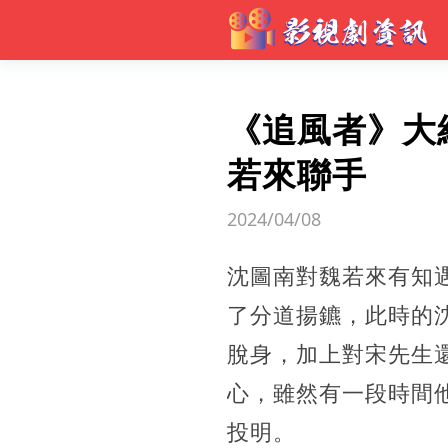
《追風者》大
若來聯手
2024/04/08
沈圖南對魏若來有知
了分道揚鑣，此時的
脫身，加上對宋先生
心，雖然有一段時間
投明。