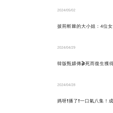
2024/05/02
披荊斬棘的大小姐：4位
2024/04/29
韓版甄嬛傳🎬死而復生獲
2024/04/28
媽呀❗️播了❗一口氣八集