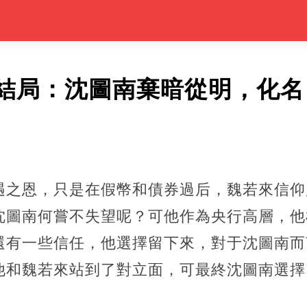
結局：沈圖南棄暗從明，化名
遇之恩，只是在假幣和債券過后，魏若來信仰
沈圖南何嘗不失望呢？可他作為央行高層，他
還有一些信任，他選擇留下來，對于沈圖南而
他和魏若來站到了對立面，可最終沈圖南選擇