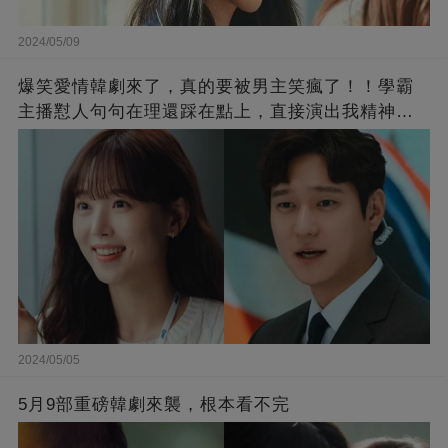
2024/05/09
爆笑愛情韓劇來了，真的要被男主笑瘋了！！學霸
主播懟人句句在理還踩在點上，直接演出我精神世
界的嘴替！
2024/05/05
5月9部重磅韓劇來襲，根本看不完