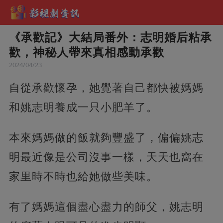
《承歡記》大結局番外：志明婚后粘承
歡，神秘人帶來真相感動承歡
2024/04/23
自從承歡懷孕，她覺著自己都快被媽媽
和姚志明養成一只小肥羊了。
本來媽媽做的飯就夠豐盛了，偏偏姚志
明最近像是公司沒事一樣，天天也窩在
家里時不時也給她做些美味。
有了媽媽這個盡心盡力的師父，姚志明