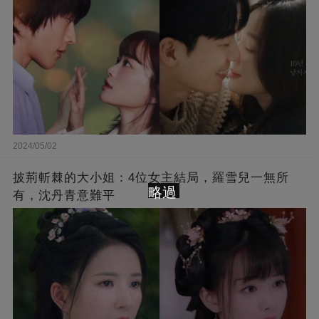
2024/05/02
披荊斬棘的大小姐：4位女主結局，羅雪兒一無所
略過
有，沈丹青意難平