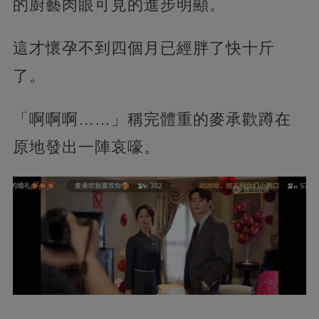
的廚藝肉眼可見的進步明顯。
這才懷孕不到四個月已經胖了快十斤
了。
「啊啊啊……」稱完體重的麥承歡蹲在
原地發出一陣哀嚎。