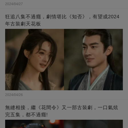
2024/04/27
狂追八集不過癮，劇情堪比《知否》，有望成2024
年古裝劇天花板
2024/04/26
無縫相接，繼《花間令》又一部古裝劇，一口氣炫
完五集，都不過癮!