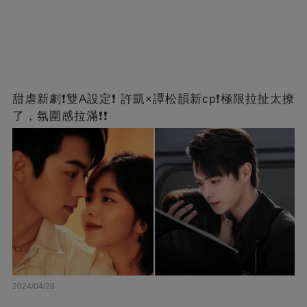
甜虐新劇❗雙A設定❗ 許凱×譚松韻新cp❗️極限拉扯太撩
了，氛圍感拉滿❗❗
2024/04/28