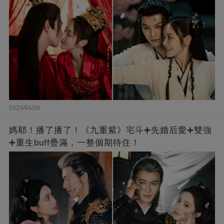
2024/04/28
媽耶！播了播了！《九重紫》宅斗➕先婚后愛➕雙強
➕重生buff疊滿，一整個期待住！