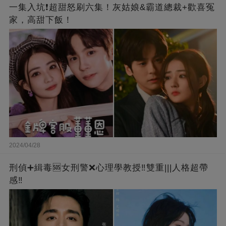
一集入坑❗超甜怒刷六集！灰姑娘&霸道總裁+歡喜冤
家，高甜下飯！
2024/04/28
刑偵➕緝毒🆘女刑警❌心理學教授‼️雙重|||人格超帶
感‼️