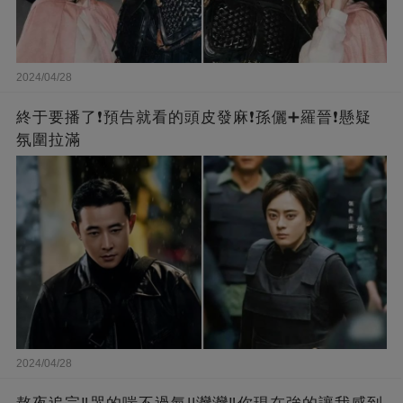
2024/04/28
終于要播了❗️預告就看的頭皮發麻❗️孫儷➕羅晉❗懸疑
氛圍拉滿
2024/04/28