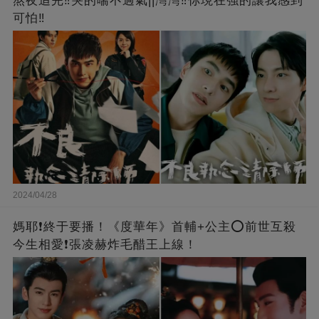
熬夜追完‼️哭的喘不過氣||灣灣‼️你現在強的讓我感到
可怕‼️
2024/04/28
媽耶❗️終于要播！《度華年》首輔+公主⭕前世互殺
今生相愛❗張凌赫炸毛醋王上線！