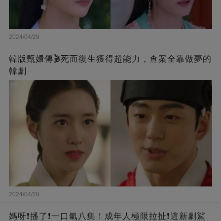
2024/04/29
韓版甄嬛傳🎬死而復生獲得超能力，查案全靠做夢的
韓劇
2024/04/28
媽呀❗️播了❗一口氣八集！成年人極限拉扯❗這新劇鯊