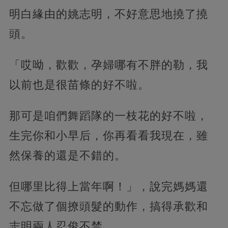
明白緣由的姚志明，不好意思地撓了撓
頭。
「哎呦，歡歡，孕婦哪有不胖的勒，我
以前也是很苗條的好不啦。
那可是咱們舞蹈隊的一枝花的好不啦，
生完你和小早后，你再看看我現在，雖
然保養的還是不錯的。
但哪里比得上當年啊！」，說完媽媽還
不忘做了個撩頭髮的動作，搞得承歡和
志明兩人忍俊不禁。