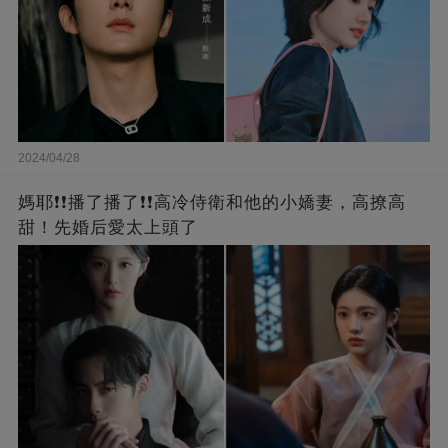
2024/04/28
媽耶❗❗播了播了❗❗高冷侍衛和他的小嬌妻，高撩高
甜！先婚后愛太上頭了