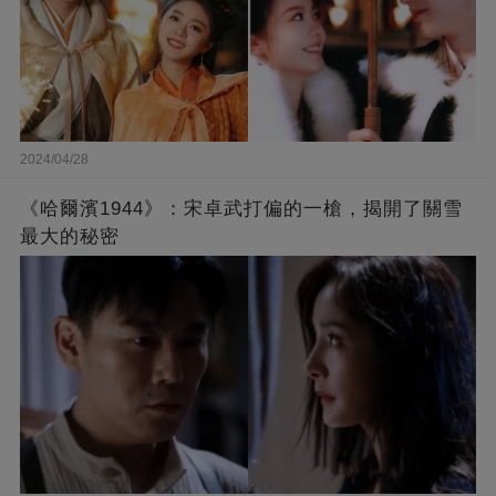
2024/04/28
《哈爾濱1944》：宋卓武打偏的一槍，揭開了關雪
最大的秘密