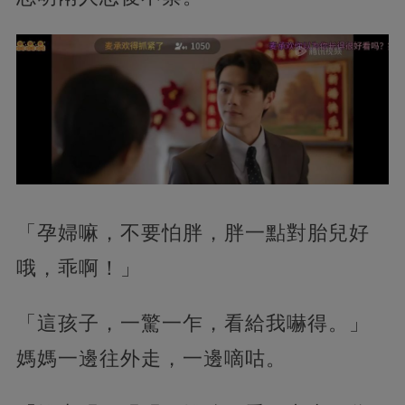
「孕婦嘛，不要怕胖，胖一點對胎兒好
哦，乖啊！」
「這孩子，一驚一乍，看給我嚇得。」
媽媽一邊往外走，一邊嘀咕。