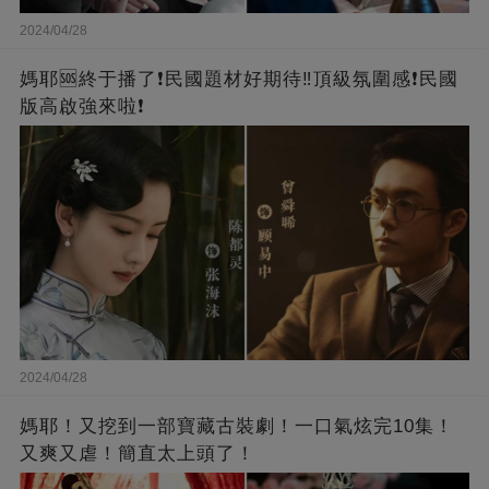
2024/04/28
媽耶🆘終于播了❗️民國題材好期待‼️頂級氛圍感❗️民國
版高啟強來啦❗
2024/04/28
媽耶！又挖到一部寶藏古裝劇！一口氣炫完10集！
又爽又虐！簡直太上頭了！