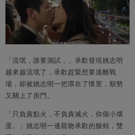
「流氓，誰要測試，」承歡發現姚志明
越來越流氓了，承歡趕緊想要逃離戰
場，卻被姚志明一把環在了懷里，順勢
又關上了房門。
「只負責點火，不負責滅火，你個小壞
蛋。」姚志明一邊親吻承歡的臉頰，雙