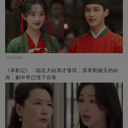
2024/04/26
《承歡記》：臨近大結局才發現，原來劉婉玉的結
局，劇中早已埋下伏筆