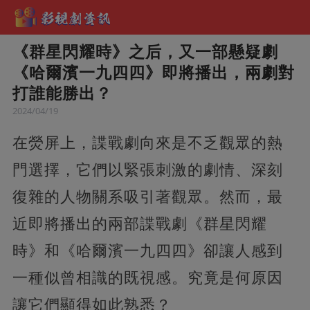
《群星閃耀時》之后，又一部懸疑劇
《哈爾濱一九四四》即將播出，兩劇對
打誰能勝出？
2024/04/19
在熒屏上，諜戰劇向來是不乏觀眾的熱
門選擇，它們以緊張刺激的劇情、深刻
復雜的人物關系吸引著觀眾。然而，最
近即將播出的兩部諜戰劇《群星閃耀
時》和《哈爾濱一九四四》卻讓人感到
一種似曾相識的既視感。究竟是何原因
讓它們顯得如此熟悉？