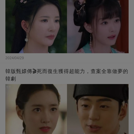
2024/04/29
韓版甄嬛傳🎬死而復生獲得超能力，查案全靠做夢的
韓劇