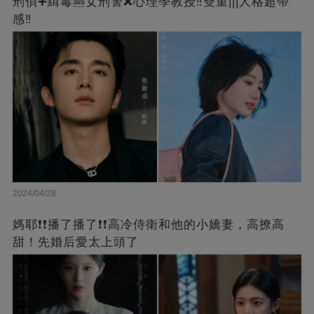
刑偵➕緝毒🆘女刑警❌心理學教授‼️雙重|||人格超帶
感‼️
2024/04/28
媽耶❗❗播了播了❗❗高冷侍衛和他的小嬌妻，高撩高
甜！先婚后愛太上頭了