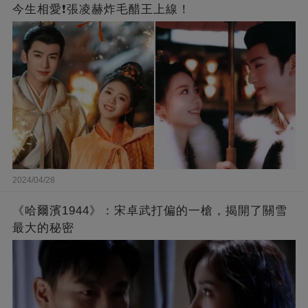
今生相愛❗張凌赫炸毛醋王上線！
2024/04/28
《哈爾濱1944》：宋卓武打偏的一槍，揭開了關雪
最大的秘密