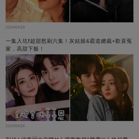
2024/04/28
一集入坑❗超甜怒刷六集！灰姑娘&霸道總裁+歡喜冤
家，高甜下飯！
2024/04/28