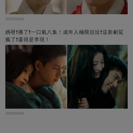
2024/04/28
媽呀❗️播了❗一口氣八集！成年人極限拉扯❗這新劇鯊
瘋了❗還得是李現！
2024/04/28