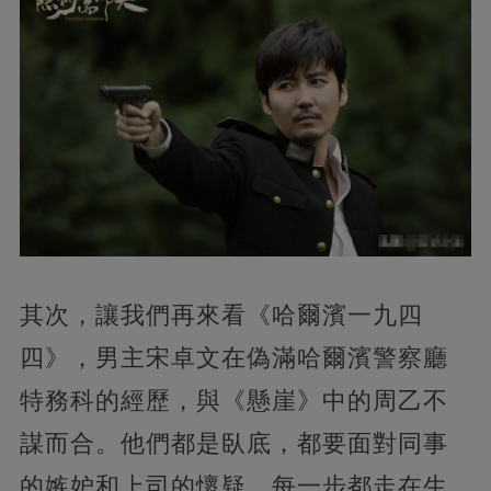
其次，讓我們再來看《哈爾濱一九四
四》，男主宋卓文在偽滿哈爾濱警察廳
特務科的經歷，與《懸崖》中的周乙不
謀而合。他們都是臥底，都要面對同事
的嫉妒和上司的懷疑，每一步都走在生