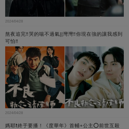
2024/04/28
熬夜追完‼️哭的喘不過氣||灣灣‼️你現在強的讓我感到
可怕‼️
2024/04/28
媽耶❗️終于要播！《度華年》首輔+公主⭕前世互殺