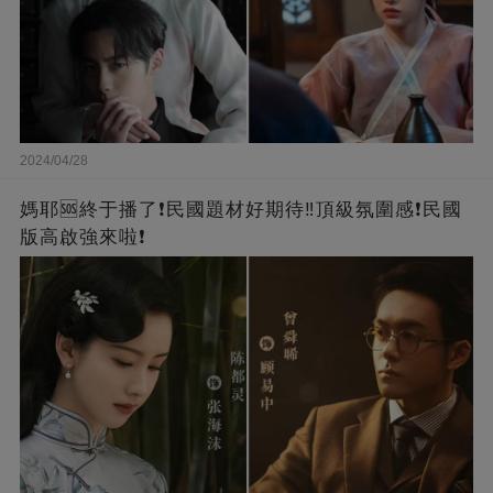
2024/04/28
媽耶🆘終于播了❗️民國題材好期待‼️頂級氛圍感❗️民國
版高啟強來啦❗