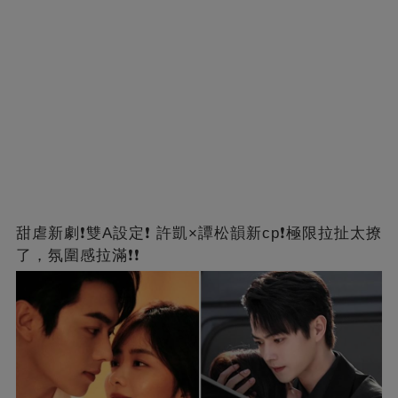
甜虐新劇❗雙A設定❗ 許凱×譚松韻新cp❗️極限拉扯太撩
了，氛圍感拉滿❗❗