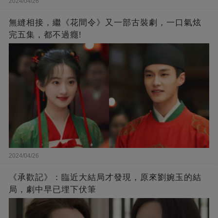
2024/04/26
無縫相接，繼《花間令》又一部古裝劇，一口氣炫
完五集，都不過癮!
2024/04/26
《承歡記》：臨近大結局才發現，原來劉婉玉的結
局，劇中早已埋下伏筆