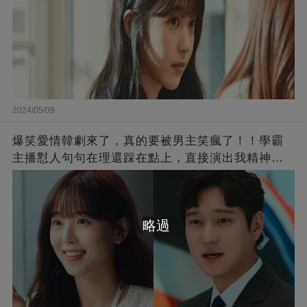
2024/05/09
爆笑愛情韓劇來了，真的要被男主笑瘋了！！學霸
主播懟人句句在理還踩在點上，直接演出我精神世
界的嘴替！
略過