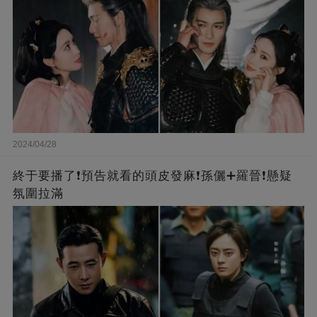
2024/04/28
終于要播了❗️預告就看的頭皮發麻❗️孫儷➕羅晉❗懸疑
氛圍拉滿