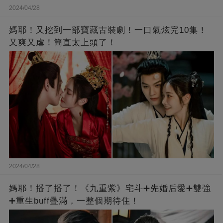
2024/04/28
媽耶！又挖到一部寶藏古裝劇！一口氣炫完10集！
又爽又虐！簡直太上頭了！
2024/04/28
媽耶！播了播了！《九重紫》宅斗➕先婚后愛➕雙強
➕重生buff疊滿，一整個期待住！