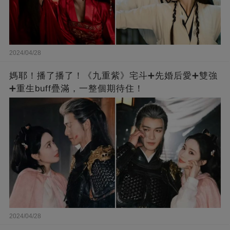
2024/04/28
媽耶！播了播了！《九重紫》宅斗➕先婚后愛➕雙強
➕重生buff疊滿，一整個期待住！
2024/04/28