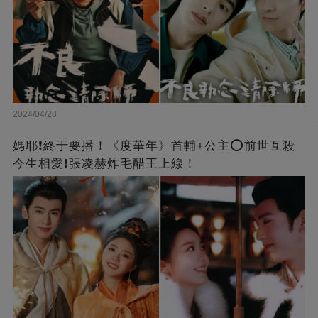
2024/04/28
媽耶❗️終于要播！《度華年》首輔+公主⭕前世互殺
今生相愛❗張凌赫炸毛醋王上線！