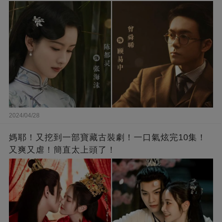
2024/04/28
媽耶！又挖到一部寶藏古裝劇！一口氣炫完10集！
又爽又虐！簡直太上頭了！