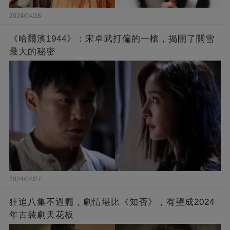
2024/04/28
《哈爾濱1944》：宋卓武打偏的一槍，揭開了關雪
最大的秘密
2024/04/27
狂追八集不過癮，劇情堪比《知否》，有望成2024
年古裝劇天花板