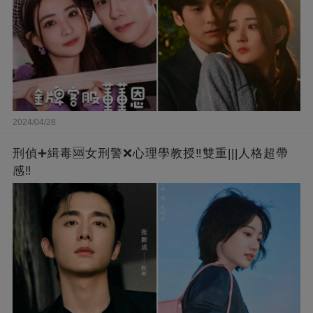
2024/04/28
刑偵➕緝毒🆘女刑警❌心理學教授‼️雙重|||人格超帶
感‼️