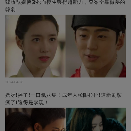
韓版甄嬛傳🎬死而復生獲得超能力，查案全靠做夢的
韓劇
2024/04/28
媽呀❗️播了❗一口氣八集！成年人極限拉扯❗這新劇鯊
瘋了❗還得是李現！