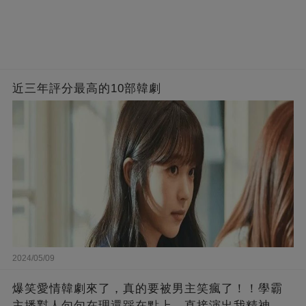
近三年評分最高的10部韓劇
2024/05/09
爆笑愛情韓劇來了，真的要被男主笑瘋了！！學霸
主播懟人句句在理還踩在點上，直接演出我精神世