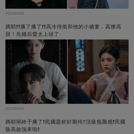
2024/04/28
媽耶❗❗播了播了❗❗高冷侍衛和他的小嬌妻，高撩高
甜！先婚后愛太上頭了
2024/04/28
媽耶🆘終于播了❗️民國題材好期待‼️頂級氛圍感❗️民國
版高啟強來啦❗