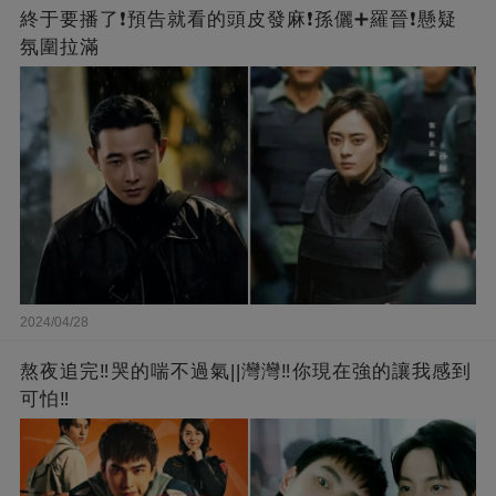
終于要播了❗️預告就看的頭皮發麻❗️孫儷➕羅晉❗懸疑
氛圍拉滿
2024/04/28
熬夜追完‼️哭的喘不過氣||灣灣‼️你現在強的讓我感到
可怕‼️