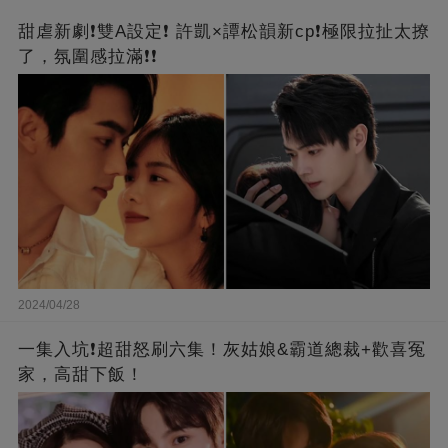
甜虐新劇❗雙A設定❗ 許凱×譚松韻新cp❗️極限拉扯太撩
了，氛圍感拉滿❗❗
2024/04/28
一集入坑❗超甜怒刷六集！灰姑娘&霸道總裁+歡喜冤
家，高甜下飯！