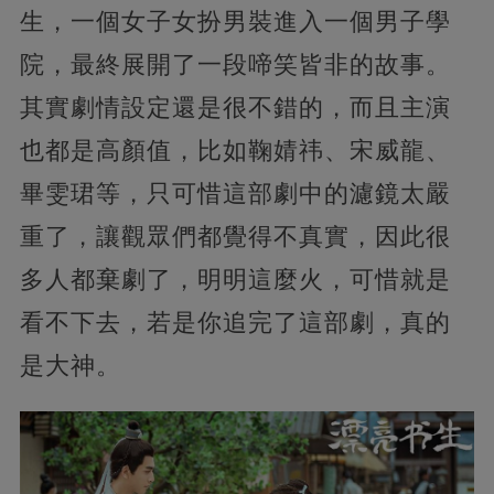
生，一個女子女扮男裝進入一個男子學
院，最終展開了一段啼笑皆非的故事。
其實劇情設定還是很不錯的，而且主演
也都是高顏值，比如鞠婧祎、宋威龍、
畢雯珺等，只可惜這部劇中的濾鏡太嚴
重了，讓觀眾們都覺得不真實，因此很
多人都棄劇了，明明這麼火，可惜就是
看不下去，若是你追完了這部劇，真的
是大神。