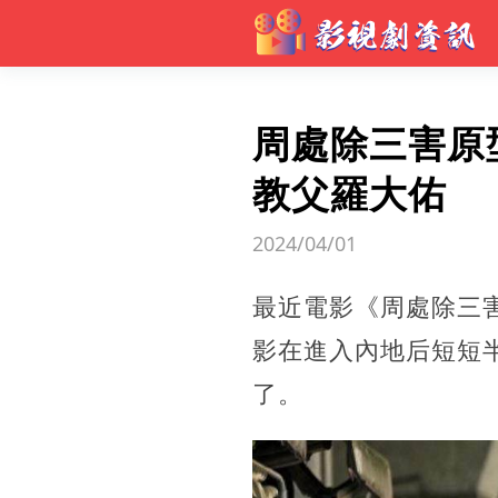
周處除三害原
教父羅大佑
2024/04/01
最近電影《周處除三
影在進入內地后短短
了。