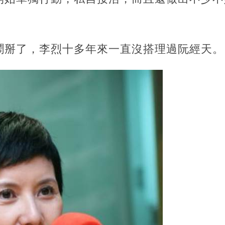
鬧掰了，李烈十多年來一直沒搭理過阮經天。