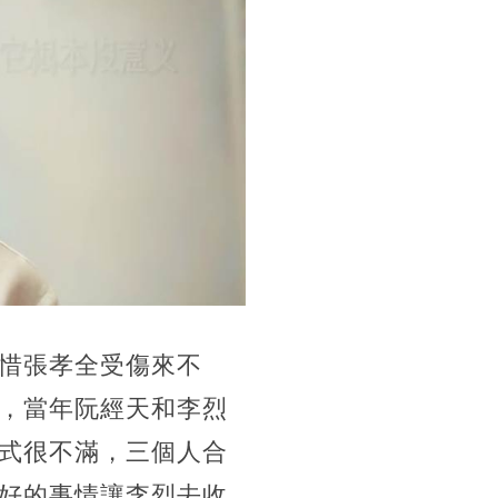
惜張孝全受傷來不
，當年阮經天和李烈
式很不滿，三個人合
好的事情讓李烈去收