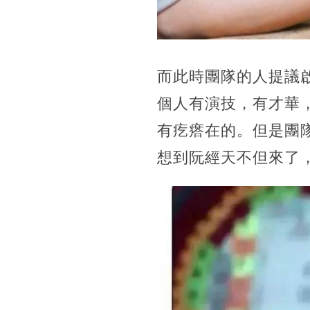
而此時團隊的人提議
個人有演技，有才華
有疙瘩在的。但是團
想到阮經天不但來了