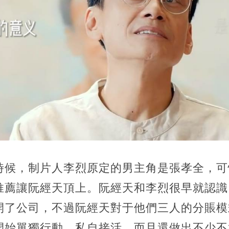
時候，制片人李烈原定的男主角是張孝全，可
推薦讓阮經天頂上。阮經天和李烈很早就認識
開了公司，不過阮經天對于他們三人的分賬模
開始單獨行動，私自接活，而且還做出不少不