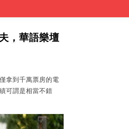
夫，華語樂壇
僅拿到千萬票房的電
績可謂是相當不錯