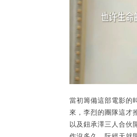
當初籌備這部電影的
來，李烈的團隊這才
以及鈕承澤三人合伙
作沒多久，阮經天就