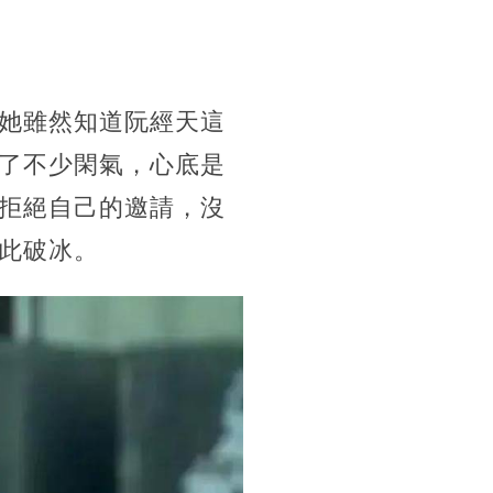
她雖然知道阮經天這
了不少閑氣，心底是
拒絕自己的邀請，沒
此破冰。