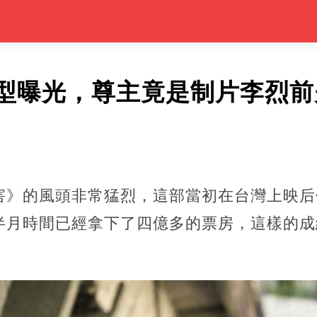
型曝光，尊主竟是制片李烈前
害》的風頭非常猛烈，這部當初在台灣上映后
半月時間已經拿下了四億多的票房，這樣的成