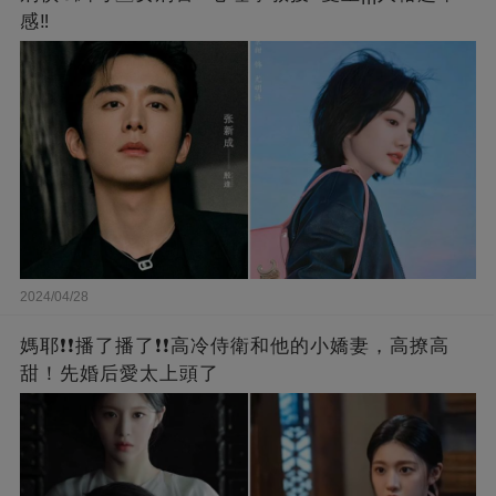
感‼️
2024/04/28
媽耶❗❗播了播了❗❗高冷侍衛和他的小嬌妻，高撩高
甜！先婚后愛太上頭了