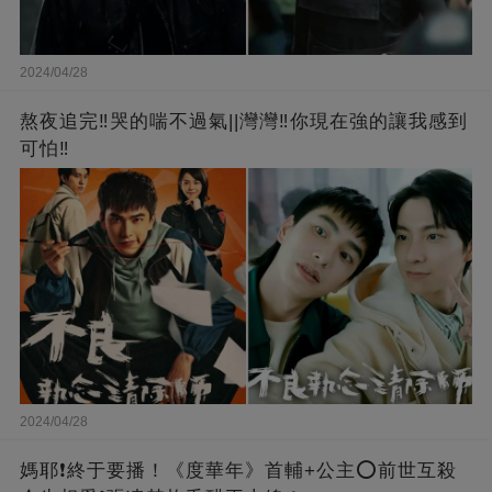
2024/04/28
熬夜追完‼️哭的喘不過氣||灣灣‼️你現在強的讓我感到
可怕‼️
2024/04/28
媽耶❗️終于要播！《度華年》首輔+公主⭕前世互殺