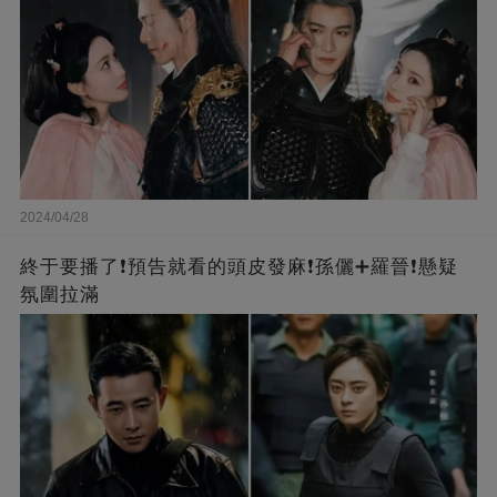
2024/04/28
終于要播了❗️預告就看的頭皮發麻❗️孫儷➕羅晉❗懸疑
氛圍拉滿