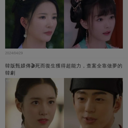
2024/04/29
韓版甄嬛傳🎬死而復生獲得超能力，查案全靠做夢的
韓劇