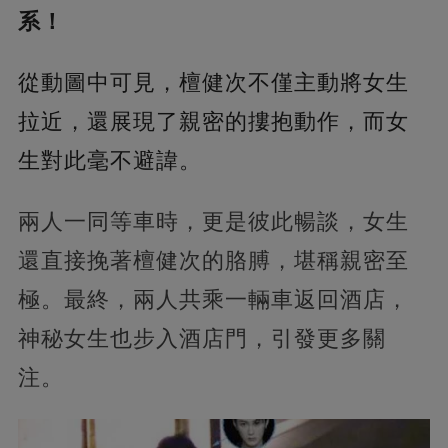
系！
從動圖中可見，檀健次不僅主動將女生
拉近，還展現了親密的摟抱動作，而女
生對此毫不避諱。
兩人一同等車時，更是彼此暢談，女生
還直接挽著檀健次的胳膊，堪稱親密至
極。最終，兩人共乘一輛車返回酒店，
神秘女生也步入酒店門，引發更多關
注。