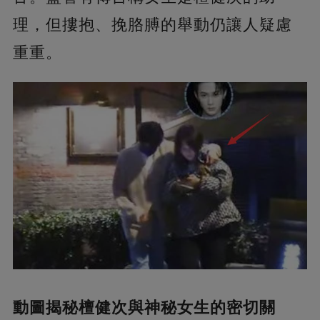
理，但摟抱、挽胳膊的舉動仍讓人疑慮
重重。
動圖揭秘檀健次與神秘女生的密切關