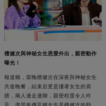
檀健次與神秘女生恩愛外出，親密動作
曝光！
報道稱，當晚檀健次在深夜與神秘女生
共進晚餐，結束后更是摟著女生的肩
膀，兩人邊走邊聊，親密程度令人咋
舌。盡管有傳言稱女生是檀健次的助