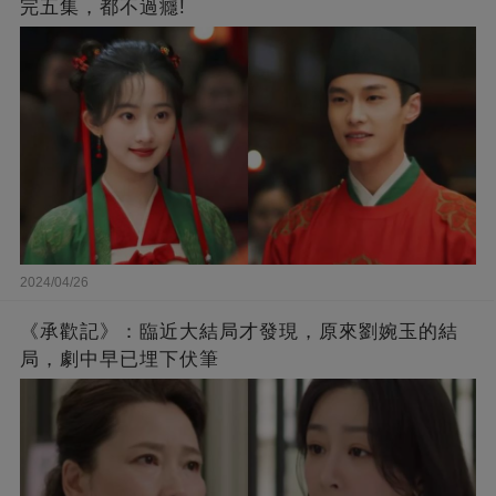
完五集，都不過癮!
2024/04/26
《承歡記》：臨近大結局才發現，原來劉婉玉的結
局，劇中早已埋下伏筆