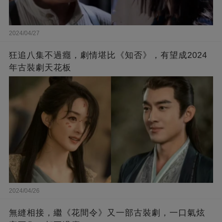
2024/04/27
狂追八集不過癮，劇情堪比《知否》，有望成2024
年古裝劇天花板
2024/04/26
無縫相接，繼《花間令》又一部古裝劇，一口氣炫