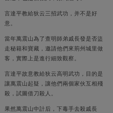
言達平教給狄云三招武功，并不是好
意。
當年萬震山為了查明師弟戚長發是否盜
走秘籍和寶藏，邀請他們來荊州城里做
客，實際上是進行細致觀察。
言達平故意教給狄云高明武功，目的是
讓萬震山起疑，讓他們兩個家伙互相殘
殺，試圖借刀殺人。
果然萬震山中計后，下毒手去殺戚長