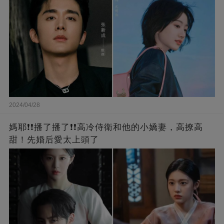
2024/04/28
媽耶❗❗播了播了❗❗高冷侍衛和他的小嬌妻，高撩高
甜！先婚后愛太上頭了