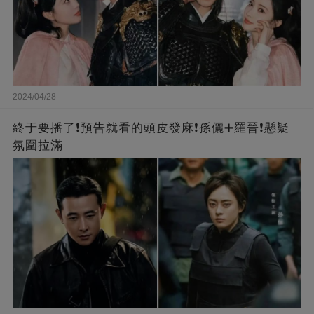
2024/04/28
終于要播了❗️預告就看的頭皮發麻❗️孫儷➕羅晉❗懸疑
氛圍拉滿