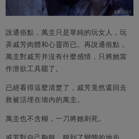
說通俗點，萬圭只是單純的玩女人，玩
弄戚芳肉體和心靈而已。再說通俗點，
萬圭對戚芳并沒有什麼感情，只將她當
作泄欲工具罷了。
已經看得這麼清楚了，戚芳竟然還回去
救被活埋在墻內的萬圭。
萬圭也不含糊，一刀將她刺死。
戚芳對自己夠狠，狠到了變態的地步。