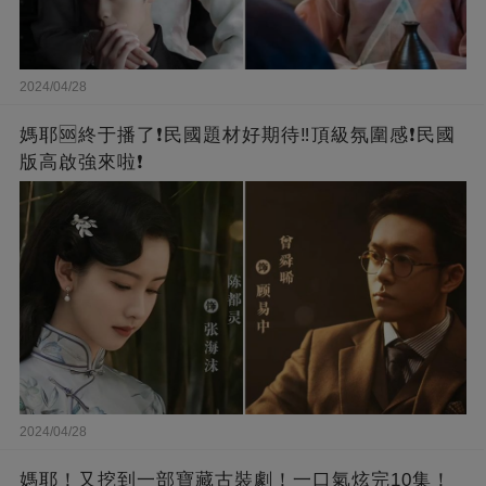
2024/04/28
媽耶🆘終于播了❗️民國題材好期待‼️頂級氛圍感❗️民國
版高啟強來啦❗
2024/04/28
媽耶！又挖到一部寶藏古裝劇！一口氣炫完10集！