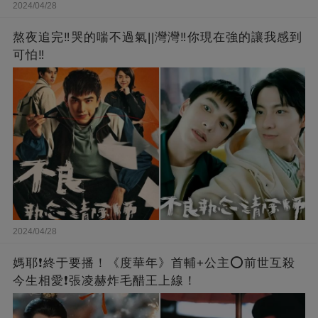
2024/04/28
熬夜追完‼️哭的喘不過氣||灣灣‼️你現在強的讓我感到
可怕‼️
2024/04/28
媽耶❗️終于要播！《度華年》首輔+公主⭕前世互殺
今生相愛❗張凌赫炸毛醋王上線！