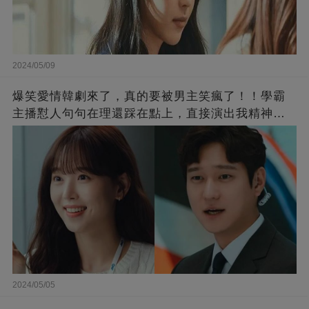
2024/05/09
爆笑愛情韓劇來了，真的要被男主笑瘋了！！學霸
主播懟人句句在理還踩在點上，直接演出我精神世
界的嘴替！
2024/05/05