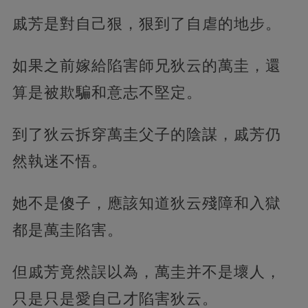
戚芳是對自己狠，狠到了自虐的地步。
如果之前嫁給陷害師兄狄云的萬圭，還
算是被欺騙和意志不堅定。
到了狄云拆穿萬圭父子的陰謀，戚芳仍
然執迷不悟。
她不是傻子，應該知道狄云殘障和入獄
都是萬圭陷害。
但戚芳竟然誤以為，萬圭并不是壞人，
只是只是愛自己才陷害狄云。