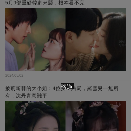
5月9部重磅韓劇來襲，根本看不完
2024/05/02
略過
披荊斬棘的大小姐：4位女主結局，羅雪兒一無所
有，沈丹青意難平