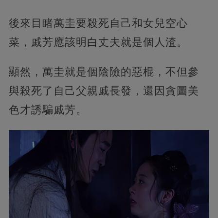
後來目睹萬圭要殺死自己和女兒空心
菜，戚芳應該明白丈夫就是個人渣。
顯然，萬圭就是個陰險的惡棍，不但參
與殺死了自己父親戚長發，還因貪圖美
色才誘騙戚芳。