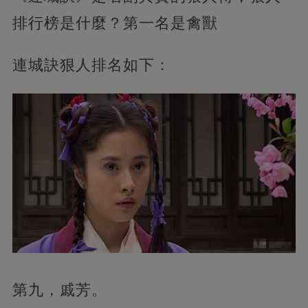
排行榜是什麼？第一名是禽獸
連城訣狠人排名如下：
第九，戚芳。