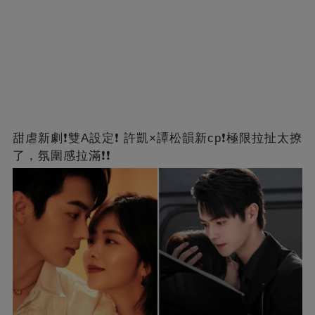
甜虐新劇❗雙A設定❗ 許凱×譚松韻新cp❗️極限拉扯太撩
了，氛圍感拉滿❗❗