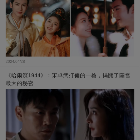
2024/04/28
《哈爾濱1944》：宋卓武打偏的一槍，揭開了關雪
最大的秘密