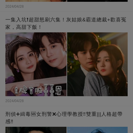
2024/04/28
一集入坑❗超甜怒刷六集！灰姑娘&霸道總裁+歡喜冤
家，高甜下飯！
2024/04/28
刑偵➕緝毒🆘女刑警❌心理學教授‼️雙重|||人格超帶
感‼️