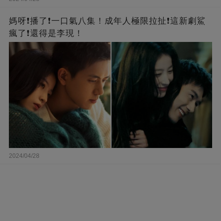
媽呀❗️播了❗一口氣八集！成年人極限拉扯❗這新劇鯊
瘋了❗還得是李現！
2024/04/28