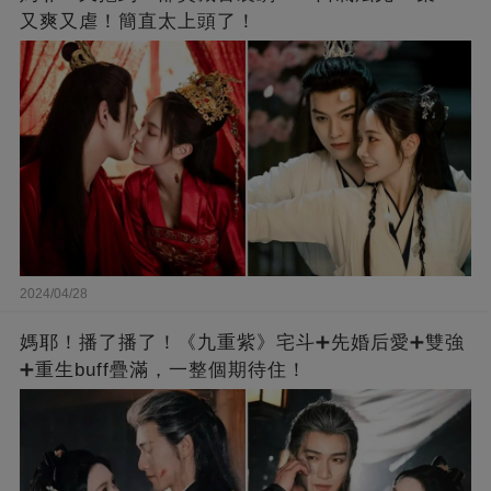
又爽又虐！簡直太上頭了！
2024/04/28
媽耶！播了播了！《九重紫》宅斗➕先婚后愛➕雙強
➕重生buff疊滿，一整個期待住！