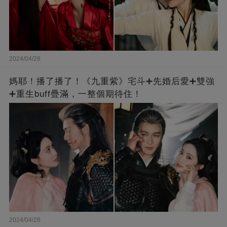
2024/04/28
媽耶！播了播了！《九重紫》宅斗➕先婚后愛➕雙強
➕重生buff疊滿，一整個期待住！
2024/04/28