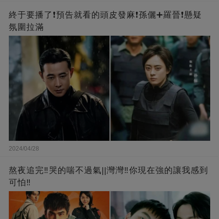
終于要播了❗️預告就看的頭皮發麻❗️孫儷➕羅晉❗懸疑
氛圍拉滿
2024/04/28
熬夜追完‼️哭的喘不過氣||灣灣‼️你現在強的讓我感到
可怕‼️