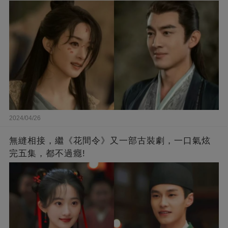
2024/04/26
無縫相接，繼《花間令》又一部古裝劇，一口氣炫
完五集，都不過癮!