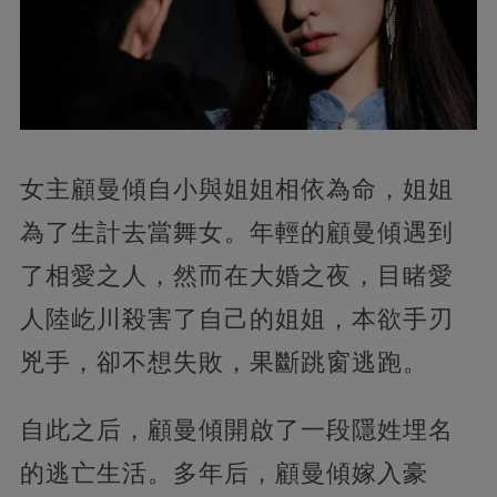
女主顧曼傾自小與姐姐相依為命，姐姐
為了生計去當舞女。年輕的顧曼傾遇到
了相愛之人，然而在大婚之夜，目睹愛
人陸屹川殺害了自己的姐姐，本欲手刃
兇手，卻不想失敗，果斷跳窗逃跑。
自此之后，顧曼傾開啟了一段隱姓埋名
的逃亡生活。多年后，顧曼傾嫁入豪