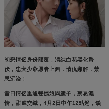
初戀情侶身份顛覆，清純白花黑化蟄
伏，忠犬少爺愿者上鉤，情仇難解，禁
忌沉淪！
昔日情侶重逢變姨娘與繼子，禁忌濃
情，甜虐交織，4月2日中午12點起，鎖