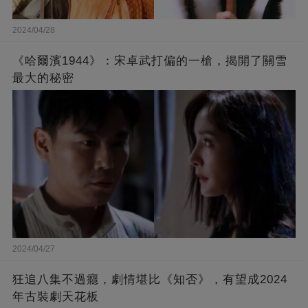
2024/04/28
《哈爾濱1944》：宋卓武打偏的一槍，揭開了關雪
最大的秘密
2024/04/27
狂追八集不過癮，劇情堪比《知否》，有望成2024
年古裝劇天花板