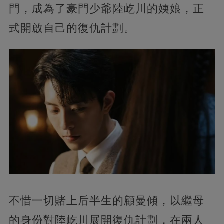
門，成為了豪門少爺陸屹川的姨娘，正
式開啟自己的復仇計劃。
不惜一切賭上后半生的顧曼傾，以繼母
的身份對陸屹川展開復仇計劃，在兩人