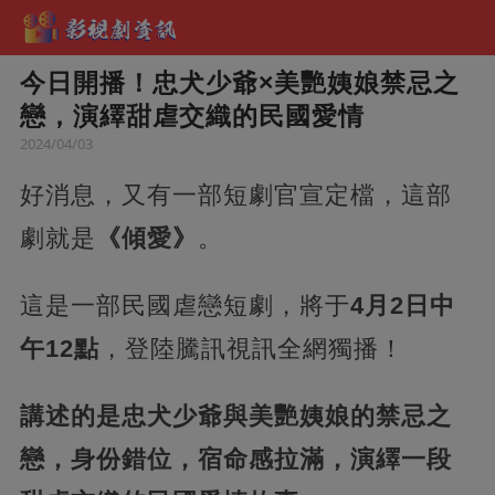
今日開播！忠犬少爺×美艷姨娘禁忌之
戀，演繹甜虐交織的民國愛情
2024/04/03
好消息，又有一部短劇官宣定檔，這部
劇就是
《傾愛》
。
這是一部民國虐戀短劇，將于
4月2日中
午12點
，登陸騰訊視訊全網獨播！
講述的是忠犬少爺與美艷姨娘的禁忌之
戀，身份錯位，宿命感拉滿，演繹一段