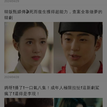
2024/04/29
韓版甄嬛傳🎬死而復生獲得超能力，查案全靠做夢的
韓劇
2024/04/28
媽呀❗️播了❗一口氣八集！成年人極限拉扯❗這新劇鯊
瘋了❗還得是李現！