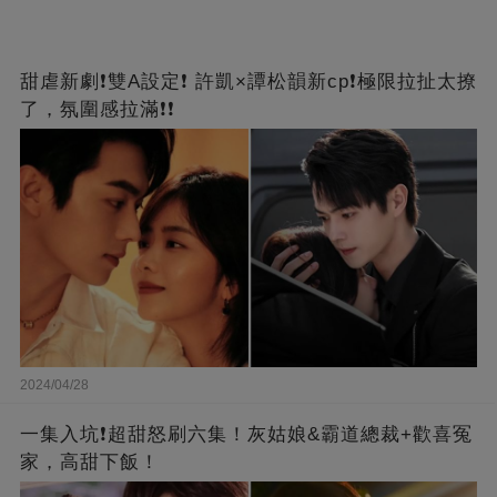
甜虐新劇❗雙A設定❗ 許凱×譚松韻新cp❗️極限拉扯太撩
了，氛圍感拉滿❗❗
2024/04/28
一集入坑❗超甜怒刷六集！灰姑娘&霸道總裁+歡喜冤
家，高甜下飯！