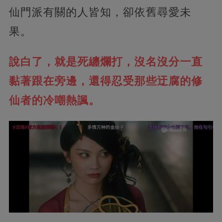
仙門派有關的人皆知，卻依舊尋愛未
果。
說白了，就是死纏爛打，沒名沒分一直
黏著跟在旁邊，還得忍受那些迂腐的修
仙者的冷嘲熱諷。