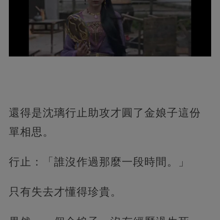
還得是沈璃行止助攻才圓了金娘子這份
單相思。
行止：「誰沒作過那麼一段時間。」
只有失去才懂得珍貴。