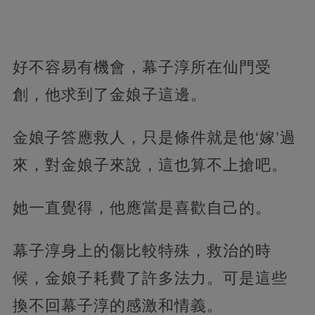
好不容易有機會，幕子淳所在仙門受
創，他求到了金娘子這邊。
金娘子答應救人，只是條件就是他‘嫁’過
來，對金娘子來說，這也算不上搶吧。
她一直覺得，他應當是喜歡自己的。
幕子淳身上的傷比較特殊，救治的時
候，金娘子耗費了許多法力。可是這些
換不回幕子淳的感激和情義。