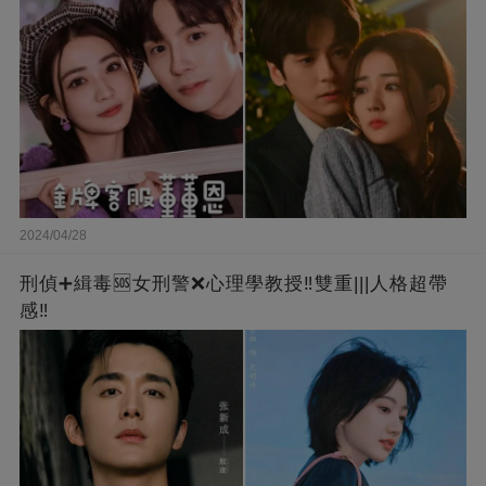
2024/04/28
刑偵➕緝毒🆘女刑警❌心理學教授‼️雙重|||人格超帶
感‼️