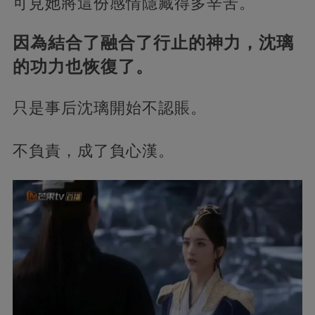
可見她將這份感情隱藏得多辛苦。
因為結合了融合了行止的神力，沈璃
的功力也恢復了。
只是事后沈璃開始不認賬。
不負責，成了負心漢。