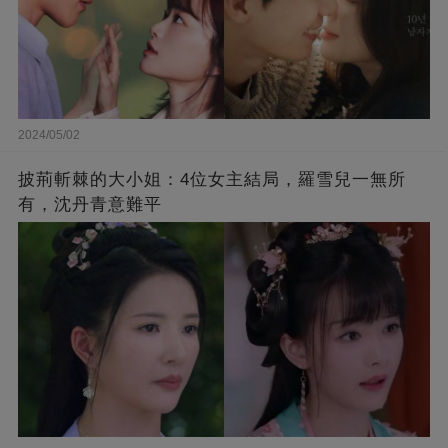
2024/05/02
披荊斬棘的大小姐：4位女主結局，羅雪兒一無所
有，沈丹青意難平