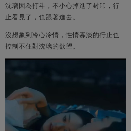
沈璃因為打斗，不小心掉進了封印，行
止看見了，也跟著進去。
沒想象到冷心冷情，性情寡淡的行止也
控制不住對沈璃的欲望。