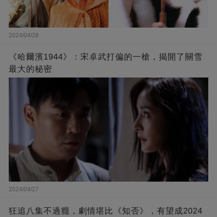
2024/04/28
《哈爾濱1944》：宋卓武打偏的一槍，揭開了關雪
最大的秘密
2024/04/27
狂追八集不過癮，劇情堪比《知否》，有望成2024