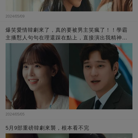
2024/05/09
爆笑愛情韓劇來了，真的要被男主笑瘋了！！學霸
主播懟人句句在理還踩在點上，直接演出我精神世
界的嘴替！
2024/05/05
5月9部重磅韓劇來襲，根本看不完