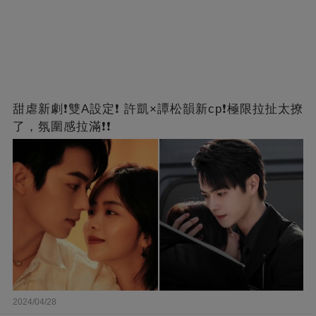
甜虐新劇❗雙A設定❗ 許凱×譚松韻新cp❗️極限拉扯太撩
了，氛圍感拉滿❗❗
2024/04/28