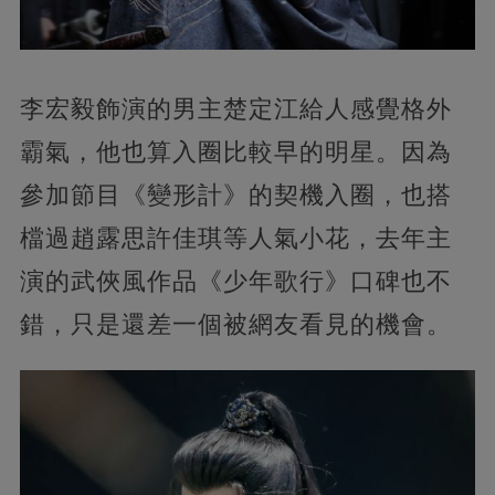
李宏毅飾演的男主楚定江給人感覺格外
霸氣，他也算入圈比較早的明星。因為
參加節目《變形計》的契機入圈，也搭
檔過趙露思許佳琪等人氣小花，去年主
演的武俠風作品《少年歌行》口碑也不
錯，只是還差一個被網友看見的機會。