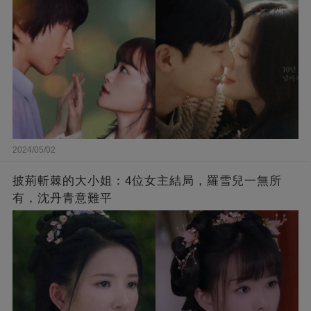
2024/05/02
披荊斬棘的大小姐：4位女主結局，羅雪兒一無所
有，沈丹青意難平