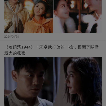
2024/04/28
《哈爾濱1944》：宋卓武打偏的一槍，揭開了關雪
最大的秘密