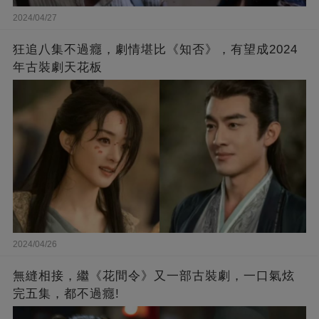
2024/04/27
狂追八集不過癮，劇情堪比《知否》，有望成2024
年古裝劇天花板
2024/04/26
無縫相接，繼《花間令》又一部古裝劇，一口氣炫
完五集，都不過癮!