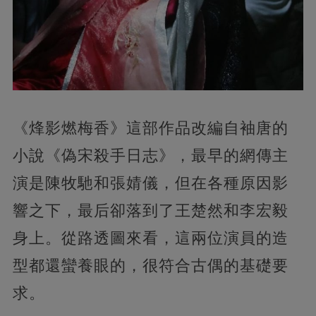
《烽影燃梅香》這部作品改編自袖唐的
小說《偽宋殺手日志》，最早的網傳主
演是陳牧馳和張婧儀，但在各種原因影
響之下，最后卻落到了王楚然和李宏毅
身上。從路透圖來看，這兩位演員的造
型都還蠻養眼的，很符合古偶的基礎要
求。