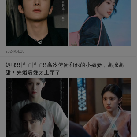
2024/04/28
媽耶❗❗播了播了❗❗高冷侍衛和他的小嬌妻，高撩高
甜！先婚后愛太上頭了