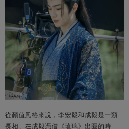
從顏值風格來說，李宏毅和成毅是一類
長相。在成毅憑借《琉璃》出圈的時