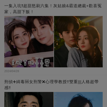
一集入坑❗超甜怒刷六集！灰姑娘&霸道總裁+歡喜冤
家，高甜下飯！
2024/04/28
刑偵➕緝毒🆘女刑警❌心理學教授‼️雙重|||人格超帶
感‼️