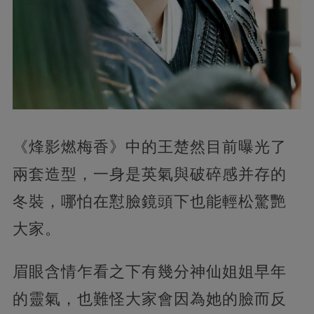
《烽影燃梅香》中的王楚然目前曝光了
兩套造型，一身是英氣與破碎感并存的
冬裝，哪怕在懟臉鏡頭下也能輕松驚艷
大家。
眉眼含情乍看之下有幾分神仙姐姐早年
的靈氣，也難怪大家會因為她的臉而反