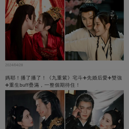
2024/04/28
媽耶！播了播了！《九重紫》宅斗➕先婚后愛➕雙強
➕重生buff疊滿，一整個期待住！