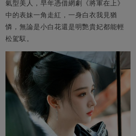
氣型美人，早年憑借網劇《將軍在上》
中的表妹一角走紅，一身白衣我見猶
憐，無論是小白花還是明艷貴妃都能輕
松駕馭。