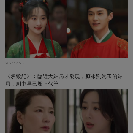
2024/04/26
《承歡記》：臨近大結局才發現，原來劉婉玉的結
局，劇中早已埋下伏筆