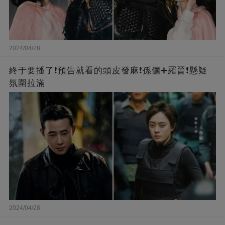
2024/04/28
終于要播了❗️預告就看的頭皮發麻❗️孫儷➕羅晉❗懸疑
氛圍拉滿
2024/04/28