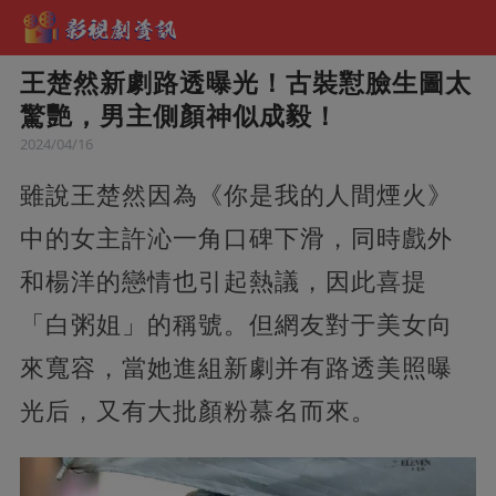
王楚然新劇路透曝光！古裝懟臉生圖太
驚艷，男主側顏神似成毅！
2024/04/16
雖說王楚然因為《你是我的人間煙火》
中的女主許沁一角口碑下滑，同時戲外
和楊洋的戀情也引起熱議，因此喜提
「白粥姐」的稱號。但網友對于美女向
來寬容，當她進組新劇并有路透美照曝
光后，又有大批顏粉慕名而來。