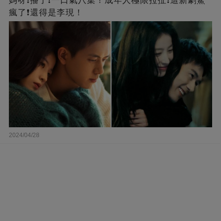
媽呀❗️播了❗一口氣八集！成年人極限拉扯❗這新劇鯊
瘋了❗還得是李現！
2024/04/28