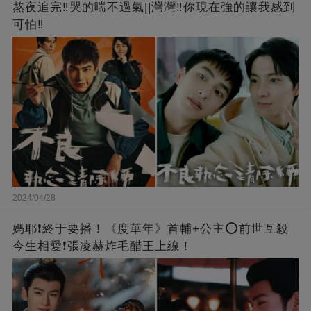
熬夜追完‼️哭的喘不過氣||灣灣‼️你現在強的讓我感到
可怕‼️
2024/04/28
媽耶❗️終于要播！《度華年》首輔+公主⭕前世互殺
今生相愛❗張凌赫炸毛醋王上線！