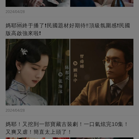
2024/04/28
媽耶🆘終于播了❗️民國題材好期待‼️頂級氛圍感❗️民國
版高啟強來啦❗
2024/04/28
媽耶！又挖到一部寶藏古裝劇！一口氣炫完10集！
又爽又虐！簡直太上頭了！