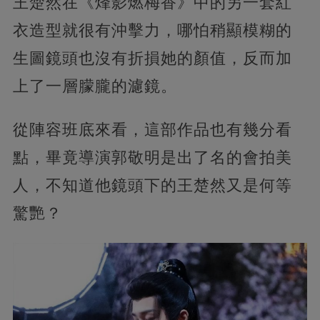
王楚然在《烽影燃梅香》中的另一套紅
衣造型就很有沖擊力，哪怕稍顯模糊的
生圖鏡頭也沒有折損她的顏值，反而加
上了一層朦朧的濾鏡。
從陣容班底來看，這部作品也有幾分看
點，畢竟導演郭敬明是出了名的會拍美
人，不知道他鏡頭下的王楚然又是何等
驚艷？