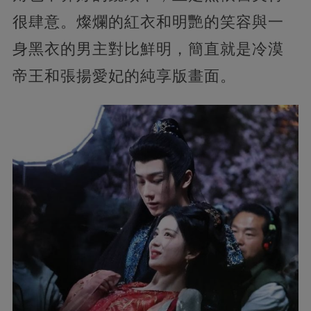
很肆意。燦爛的紅衣和明艷的笑容與一
身黑衣的男主對比鮮明，簡直就是冷漠
帝王和張揚愛妃的純享版畫面。