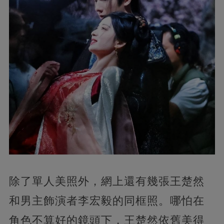
除了單人美照外，網上還有幾張王楚然
和男主飾演者李宏毅的同框照。哪怕在
角色不算好的鏡頭下，王楚然依舊美得