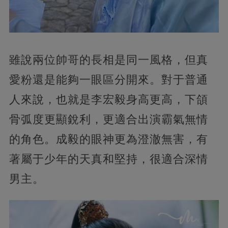
雖說兩位帥哥的長相是同一風格，但真
愛粉還是能夠一眼區分開來。對于普通
人來說，也就是李宏毅身高更高，下頜
骨弧度更顯銳利，更適合出演霸氣無情
的角色。成毅的眼神更為澄澈無害，有
著屬于少年的天真和堅持，很適合深情
男主。