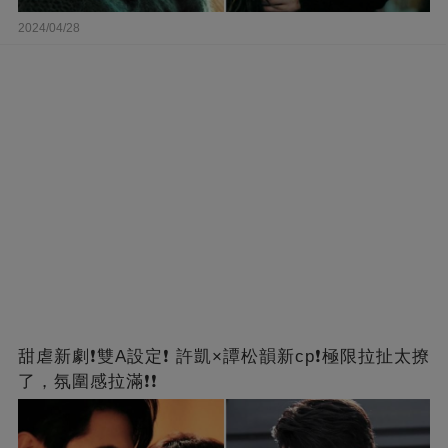
2024/04/28
甜虐新劇❗雙A設定❗ 許凱×譚松韻新cp❗️極限拉扯太撩
了，氛圍感拉滿❗❗