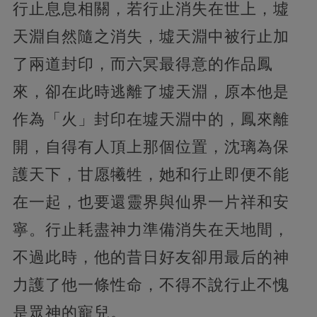
行止息息相關，若行止消失在世上，墟
天淵自然隨之消失，墟天淵中被行止加
了兩道封印，而六冥最得意的作品鳳
來，卻在此時逃離了墟天淵，原本他是
作為「火」封印在墟天淵中的，鳳來離
開，自得有人頂上那個位置，沈璃為保
護天下，甘愿犧牲，她和行止即便不能
在一起，也要還靈界與仙界一片祥和安
寧。行止耗盡神力準備消失在天地間，
不過此時，他的昔日好友卻用最后的神
力護了他一條性命，不得不說行止不愧
是眾神的寵兒。