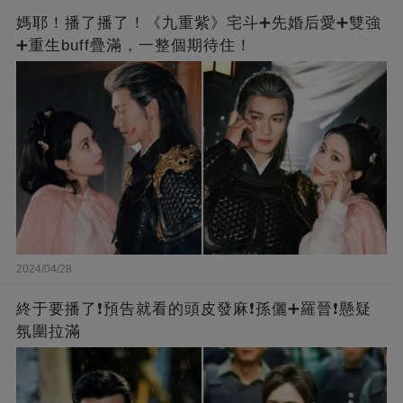
媽耶！播了播了！《九重紫》宅斗➕先婚后愛➕雙強
➕重生buff疊滿，一整個期待住！
2024/04/28
終于要播了❗️預告就看的頭皮發麻❗️孫儷➕羅晉❗懸疑
氛圍拉滿