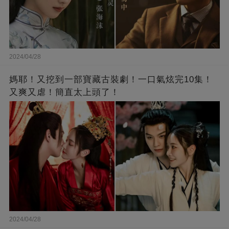
2024/04/28
媽耶！又挖到一部寶藏古裝劇！一口氣炫完10集！
又爽又虐！簡直太上頭了！
2024/04/28