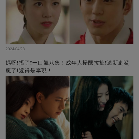
2024/04/28
媽呀❗️播了❗一口氣八集！成年人極限拉扯❗這新劇鯊
瘋了❗還得是李現！