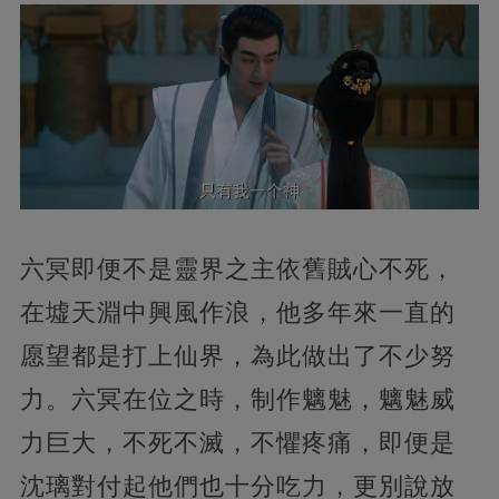
六冥即便不是靈界之主依舊賊心不死，
在墟天淵中興風作浪，他多年來一直的
愿望都是打上仙界，為此做出了不少努
力。六冥在位之時，制作魑魅，魑魅威
力巨大，不死不滅，不懼疼痛，即便是
沈璃對付起他們也十分吃力，更別說放