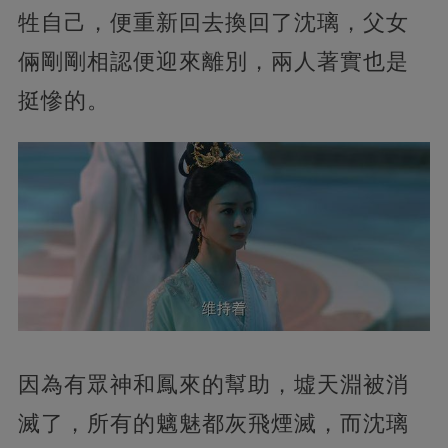
牲自己，便重新回去換回了沈璃，父女
倆剛剛相認便迎來離別，兩人著實也是
挺慘的。
因為有眾神和鳳來的幫助，墟天淵被消
滅了，所有的魑魅都灰飛煙滅，而沈璃