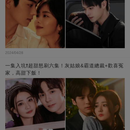
2024/04/28
一集入坑❗超甜怒刷六集！灰姑娘&霸道總裁+歡喜冤
家，高甜下飯！