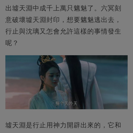
出墟天淵中成千上萬只魑魅了。六冥刻
意破壞墟天淵封印，想要魑魅逃出去，
行止與沈璃又怎會允許這樣的事情發生
呢？
墟天淵是行止用神力開辟出來的，它和