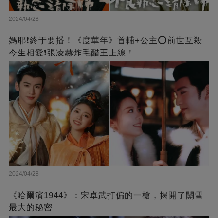
2024/04/28
媽耶❗️終于要播！《度華年》首輔+公主⭕前世互殺
今生相愛❗張凌赫炸毛醋王上線！
2024/04/28
《哈爾濱1944》：宋卓武打偏的一槍，揭開了關雪
最大的秘密