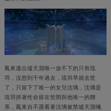
鳳來逃出墟天淵唯一放不下的只有琉
羽，沒想到千年過去，琉羽早就去世
了，只留下了唯一的女兒沈璃，沈璃是
琉羽拼著性命留在世間與他唯一的聯
系，鳳來自不愿看著沈璃被禁墟天淵犧