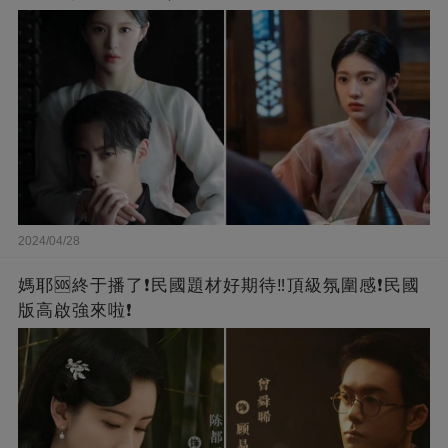
2024/04/28
媽耶🆘終于播了❗️民國題材好期待‼️頂級氛圍感❗️民國
版高啟強來啦❗