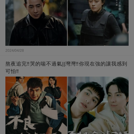
2024/04/28
熬夜追完‼️哭的喘不過氣||灣灣‼️你現在強的讓我感到
可怕‼️