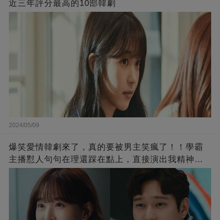
近三年評分最高的10部韓劇
2024/05/09
爆笑愛情韓劇來了，真的要被男主笑瘋了！！學霸
主播懟人句句在理還踩在點上，直接演出我精神世
界的嘴替！