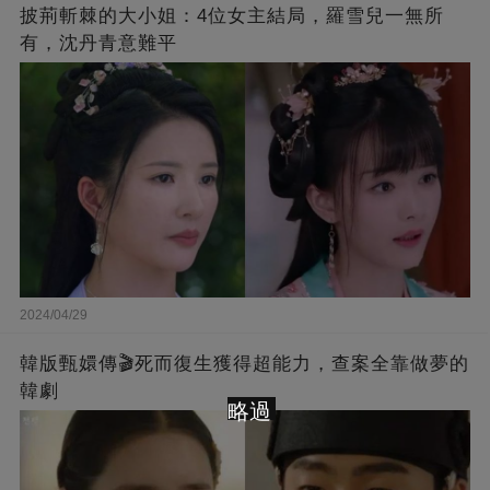
披荊斬棘的大小姐：4位女主結局，羅雪兒一無所
有，沈丹青意難平
2024/04/29
韓版甄嬛傳🎬死而復生獲得超能力，查案全靠做夢的
韓劇
略過