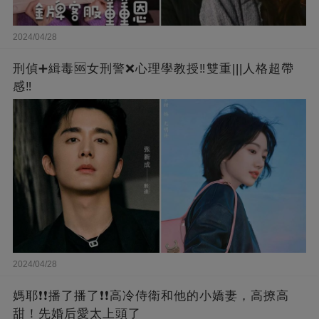
2024/04/28
刑偵➕緝毒🆘女刑警❌心理學教授‼️雙重|||人格超帶
感‼️
2024/04/28
媽耶❗❗播了播了❗❗高冷侍衛和他的小嬌妻，高撩高
甜！先婚后愛太上頭了