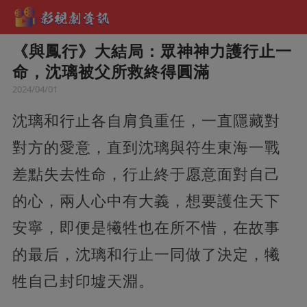
《與鳳行》大結局：眾神神力護行止一
命，沈璃被父所救終得圓滿
2024/04/01
沈璃和行止各自肩負重任，一直隱藏對
對方的愛意，直到沈璃與符生東海一戰
差點失去性命，行止終于愿意面對自己
的心，兩人心中有大義，想要護住天下
安寧，即便是犧牲也在所不惜，在故事
的最后，沈璃和行止一同做了決定，犧
牲自己封印墟天淵。