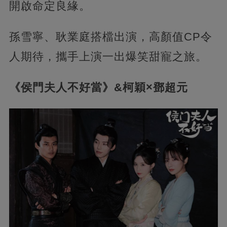
開啟命定良緣。
孫雪寧、耿業庭搭檔出演，高顏值CP令
人期待，攜手上演一出爆笑甜寵之旅。
《侯門夫人不好當》&柯穎×鄧超元