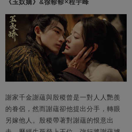
《玉奴嬌》&徐軫軫×程宇峰
謝家千金謝蘊與殷稷曾是一對人人艷羨
的眷侶，然而謝蘊卻他提出分手，轉眼
另嫁他人。殷稷帶著對謝蘊的恨意出
走，歷經生死登上王位，強行將謝蘊擄