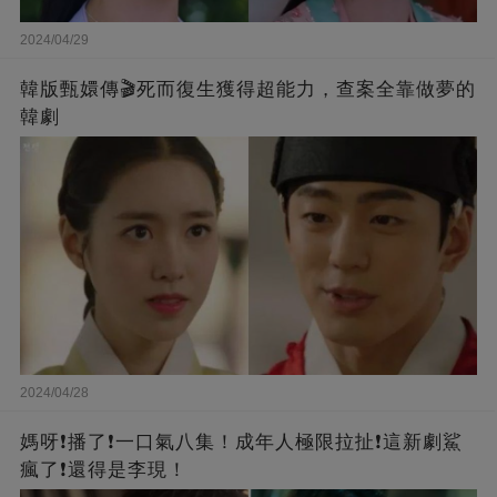
2024/04/29
韓版甄嬛傳🎬死而復生獲得超能力，查案全靠做夢的
韓劇
2024/04/28
媽呀❗️播了❗一口氣八集！成年人極限拉扯❗這新劇鯊
瘋了❗還得是李現！