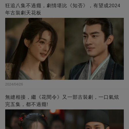
狂追八集不過癮，劇情堪比《知否》，有望成2024
年古裝劇天花板
2024/04/26
無縫相接，繼《花間令》又一部古裝劇，一口氣炫
完五集，都不過癮!