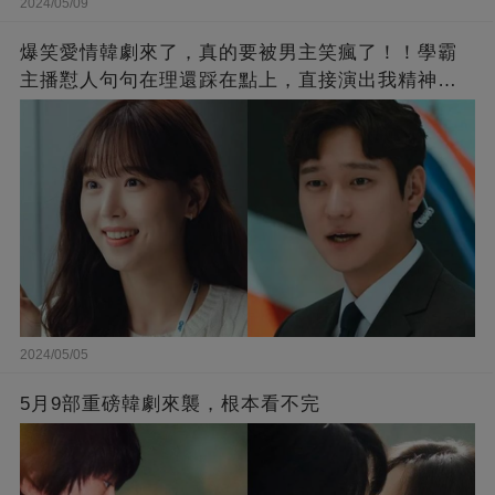
2024/05/09
爆笑愛情韓劇來了，真的要被男主笑瘋了！！學霸
主播懟人句句在理還踩在點上，直接演出我精神世
界的嘴替！
2024/05/05
5月9部重磅韓劇來襲，根本看不完