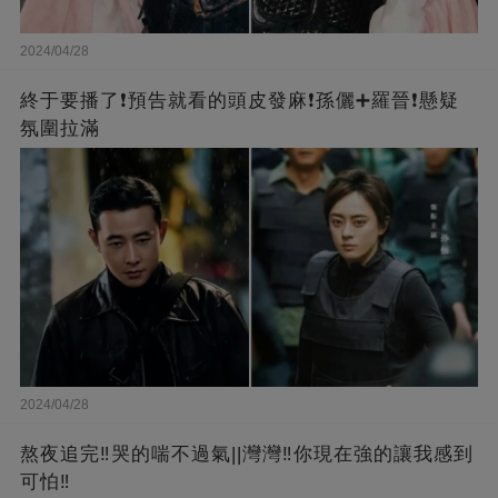
2024/04/28
終于要播了❗️預告就看的頭皮發麻❗️孫儷➕羅晉❗懸疑
氛圍拉滿
2024/04/28
熬夜追完‼️哭的喘不過氣||灣灣‼️你現在強的讓我感到
可怕‼️