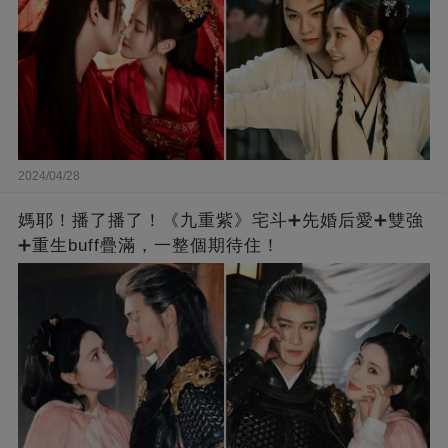
2024/04/28
媽耶！播了播了！《九重紫》宅斗➕先婚后愛➕雙強
➕重生buff疊滿，一整個期待住！