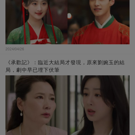
2024/04/26
《承歡記》：臨近大結局才發現，原來劉婉玉的結
局，劇中早已埋下伏筆