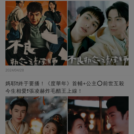
2024/04/28
媽耶❗️終于要播！《度華年》首輔+公主⭕前世互殺
今生相愛❗張凌赫炸毛醋王上線！