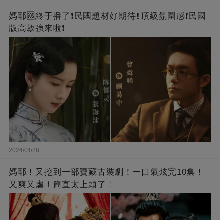
媽耶🆘終于播了❗️民國題材好期待‼️頂級氛圍感❗️民國
版高啟強來啦❗
2024/04/28
媽耶！又挖到一部寶藏古裝劇！一口氣炫完10集！
又爽又虐！簡直太上頭了！