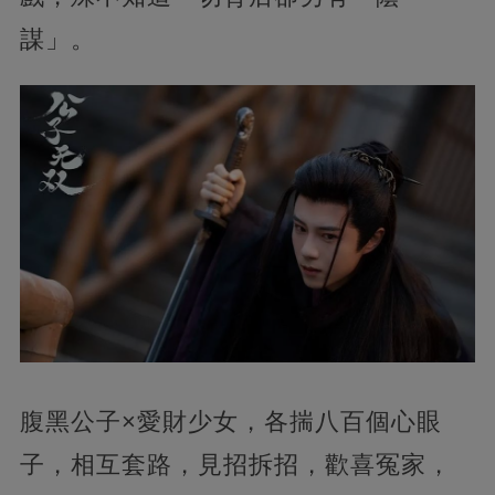
謀」。
腹黑公子×愛財少女，各揣八百個心眼
子，相互套路，見招拆招，歡喜冤家，