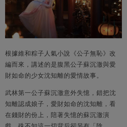
根據維和粽子人氣小說《公子無恥》改
編而來，講述的是腹黑公子蘇沉澈與愛
財如命的少女沈知離的愛情故事。
武林第一公子蘇沉澈意外失憶，錯把沈
知離認成娘子，愛財如命的沈知離，看
在錢財的份上，陪著失憶的蘇沉澈演
戲，殊不知這一切背后卻另有「陰