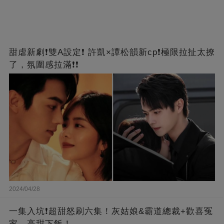
甜虐新劇❗雙A設定❗ 許凱×譚松韻新cp❗️極限拉扯太撩
了，氛圍感拉滿❗❗
2024/04/28
一集入坑❗超甜怒刷六集！灰姑娘&霸道總裁+歡喜冤
家，高甜下飯！