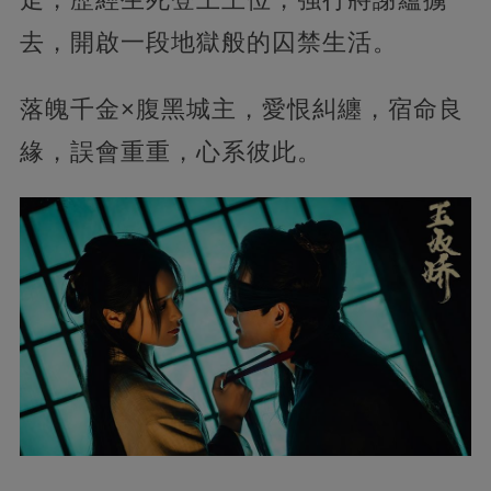
去，開啟一段地獄般的囚禁生活。
落魄千金×腹黑城主，愛恨糾纏，宿命良
緣，誤會重重，心系彼此。