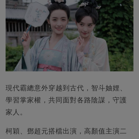
現代霸總意外穿越到古代，智斗妯娌、
學習掌家權，共同面對各路陰謀，守護
家人。
柯穎、鄧超元搭檔出演，高顏值主演二