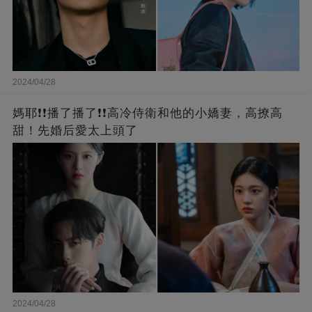
2024/04/28
媽耶❗❗播了播了❗❗高冷侍衛和他的小嬌妻，高撩高
甜！先婚后愛太上頭了
2024/04/28