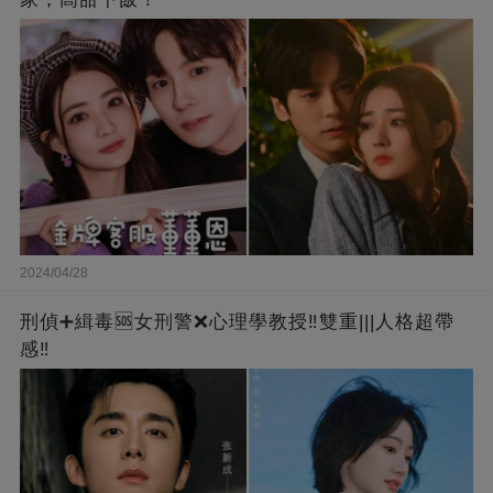
2024/04/28
刑偵➕緝毒🆘女刑警❌心理學教授‼️雙重|||人格超帶
感‼️