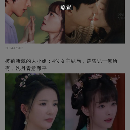
略過
2024/05/02
披荊斬棘的大小姐：4位女主結局，羅雪兒一無所
有，沈丹青意難平