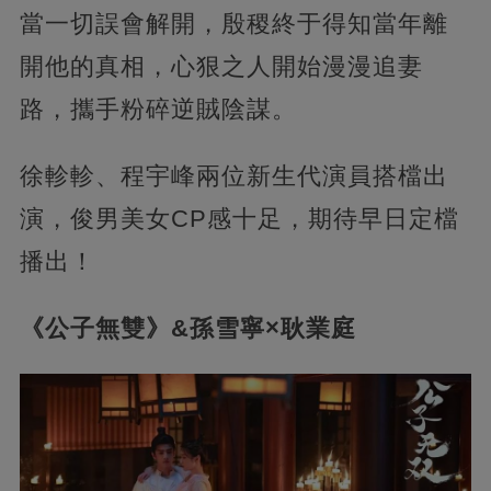
當一切誤會解開，殷稷終于得知當年離
開他的真相，心狠之人開始漫漫追妻
路，攜手粉碎逆賊陰謀。
徐軫軫、程宇峰兩位新生代演員搭檔出
演，俊男美女CP感十足，期待早日定檔
播出！
《公子無雙》&孫雪寧×耿業庭