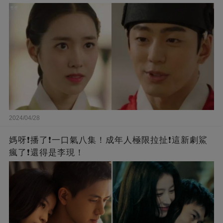
2024/04/28
媽呀❗️播了❗一口氣八集！成年人極限拉扯❗這新劇鯊
瘋了❗還得是李現！