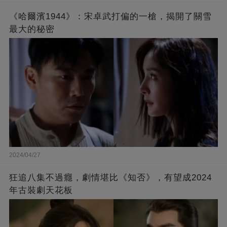
《哈爾濱1944》：宋卓武打偏的一槍，揭開了關雪
最大的秘密
2024/04/27
狂追八集不過癮，劇情堪比《知否》，有望成2024
年古裝劇天花板