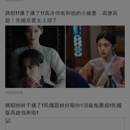
2024/04/28
媽耶❗❗播了播了❗❗高冷侍衛和他的小嬌妻，高撩高
甜！先婚后愛太上頭了
2024/04/28
媽耶🆘終于播了❗️民國題材好期待‼️頂級氛圍感❗️民國
版高啟強來啦❗