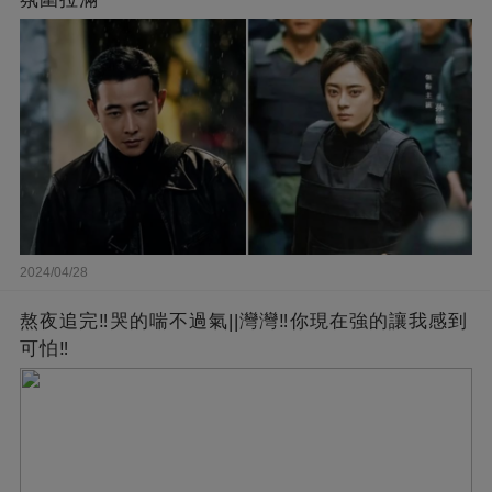
2024/04/28
熬夜追完‼️哭的喘不過氣||灣灣‼️你現在強的讓我感到
可怕‼️