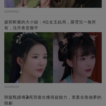
2024/05/02
披荊斬棘的大小姐：4位女主結局，羅雪兒一無所
有，沈丹青意難平
2024/04/29
韓版甄嬛傳🎬死而復生獲得超能力，查案全靠做夢的
韓劇