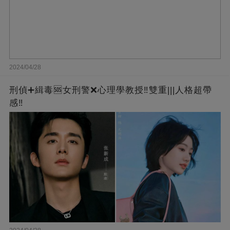
2024/04/28
刑偵➕緝毒🆘女刑警❌心理學教授‼️雙重|||人格超帶
感‼️