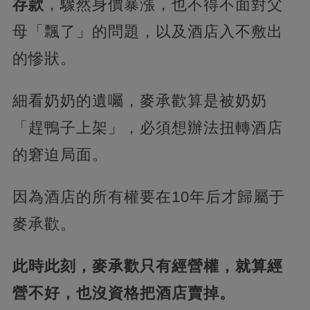
存款
，驟然身價暴漲，也不得不面對父
母「飄了」的問題，以及酒店入不敷出
的慘狀。
細看奶奶的遺囑，麥承歡算是被奶奶
「趕鴨子上架」，必須想辦法扭轉酒店
的窘迫局面。
因為酒店的所有權要在10年后才歸屬于
麥承歡。
此時此刻，麥承歡只有經營權，就算經
營不好，也沒資格把酒店賣掉。