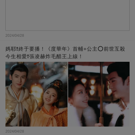
2024/04/28
媽耶❗️終于要播！《度華年》首輔+公主⭕前世互殺
今生相愛❗張凌赫炸毛醋王上線！
2024/04/28