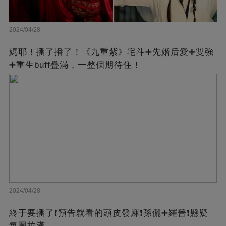
2024/04/28
媽耶！播了播了！《九重紫》宅斗➕先婚后愛➕雙強
➕重生buff疊滿，一整個期待住！
2024/04/28
終于要播了❗️預告就看的頭皮發麻❗️孫儷➕羅晉❗懸疑
氛圍拉滿