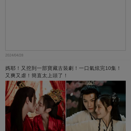
2024/04/28
媽耶！又挖到一部寶藏古裝劇！一口氣炫完10集！
又爽又虐！簡直太上頭了！