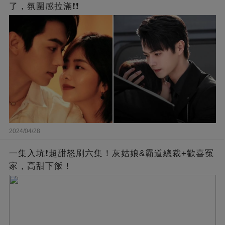
了，氛圍感拉滿❗❗
2024/04/28
一集入坑❗超甜怒刷六集！灰姑娘&霸道總裁+歡喜冤
家，高甜下飯！