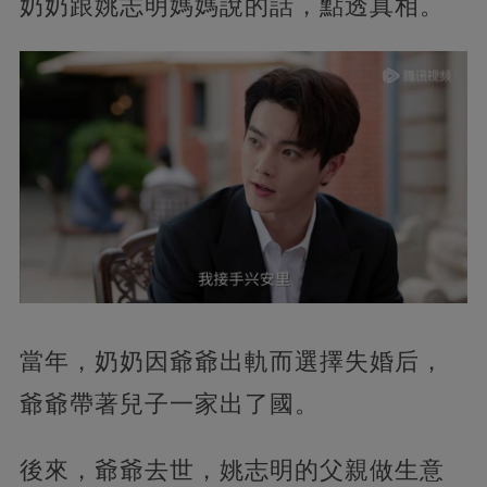
奶奶跟姚志明媽媽說的話，點透真相。
當年，奶奶因爺爺出軌而選擇失婚后，
爺爺帶著兒子一家出了國。
後來，爺爺去世，姚志明的父親做生意