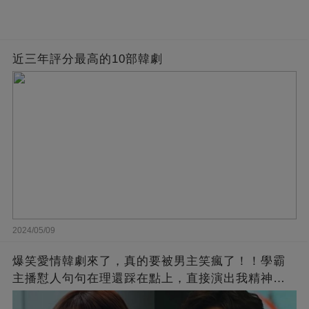
近三年評分最高的10部韓劇
2024/05/09
爆笑愛情韓劇來了，真的要被男主笑瘋了！！學霸
主播懟人句句在理還踩在點上，直接演出我精神世
界的嘴替！