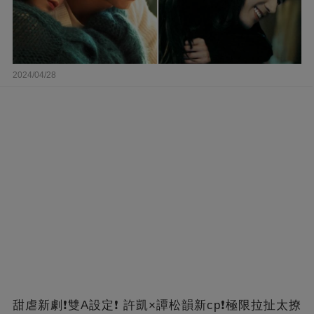
2024/04/28
甜虐新劇❗雙A設定❗ 許凱×譚松韻新cp❗️極限拉扯太撩