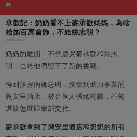
承歡記：奶奶看不上麥承歡媽媽，為啥
給她百萬首飾，不給姚志明？
2024/04/19
奶奶的離開，不僅虐哭麥承歡和姚志
明，也給他們留下了新的挑戰。
得到洋房的姚志明，沒拿到助力事業的
興安里酒店，被合伙人張總嘲諷，不知
道該怎麼跟總部交代。
麥承歡拿到了興安里酒店和奶奶的所有