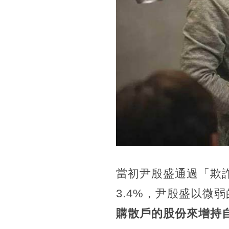
當初尹殷盛通過「欺詐
3.4%，尹殷盛以微
購散戶的股份來增持