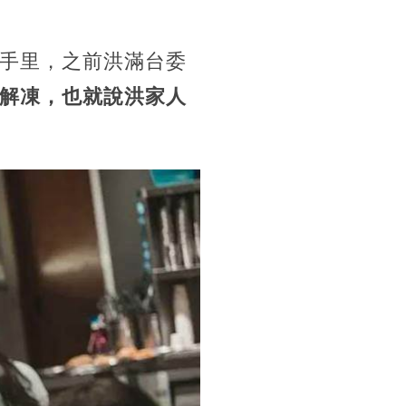
的手里，之前洪滿台委
解凍，也就說洪家人