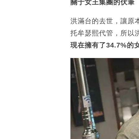
關于女王集團的伏筆
洪滿台的去世，讓原
托牟瑟熙代管，所以
現在擁有了34.7%