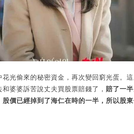
中花光偷來的秘密資金，再次變回窮光蛋。這
去和婆婆訴苦說丈夫買股票賠錢了，
賠了一半
，股價已經掉到了海仁在時的一半，所以股東