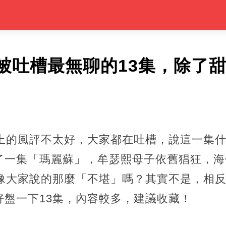
被吐槽最無聊的13集，除了甜
網上的風評不太好，大家都在吐槽，說這一集
了一集「瑪麗蘇」，牟瑟熙母子依舊猖狂，海
像大家說的那麼「不堪」嗎？其實不是，相反
好盤一下13集，內容較多，建議收藏！