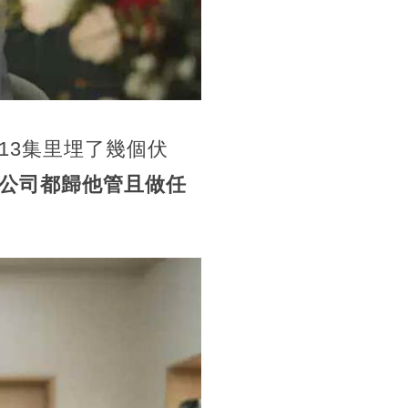
13集里埋了幾個伏
公司都歸他管且做任