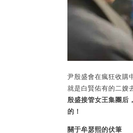
尹殷盛會在瘋狂收購
就是白賢佑有的二嫂
殷盛接管女王集團后
的！
關于牟瑟熙的伏筆