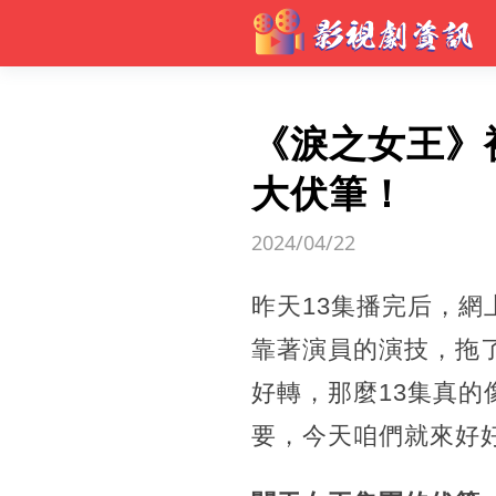
《淚之女王》
大伏筆！
2024/04/22
昨天13集播完后，
靠著演員的演技，拖
好轉，那麼13集真的
要，今天咱們就來好