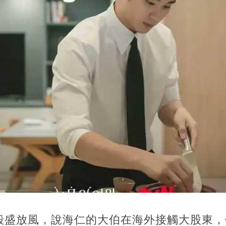
殷盛放風，說海仁的大伯在海外接觸大股東，