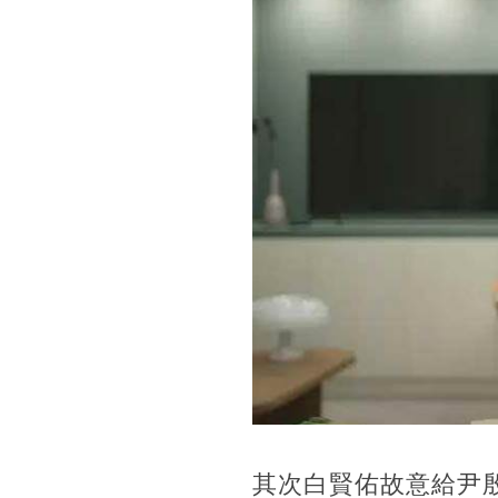
其次白賢佑故意給尹