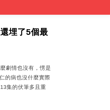
還埋了5個最
什麼劇情也沒有，愣是
仁的病也沒什麼實際
13集的伏筆多且重