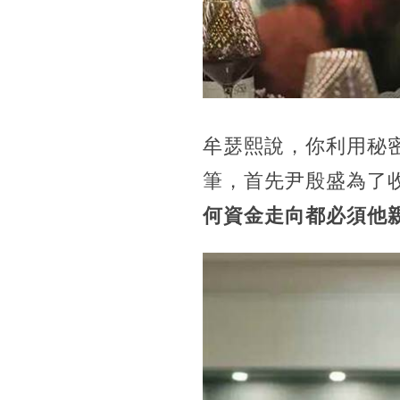
牟瑟熙說，你利用秘
筆，首先尹殷盛為了
何資金走向都必須他