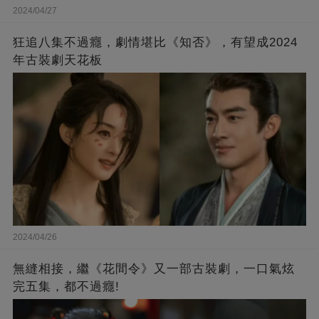
2024/04/27
狂追八集不過癮，劇情堪比《知否》，有望成2024
年古裝劇天花板
2024/04/26
無縫相接，繼《花間令》又一部古裝劇，一口氣炫
完五集，都不過癮!