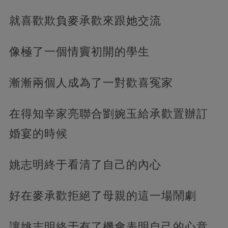
就喜歡欺負麥承歡來跟她交流
像極了一個情竇初開的學生
漸漸兩個人成為了一對歡喜冤家
在得知辛家亮聯合劉婉玉給承歡置辦訂
婚宴的時候
姚志明終于看清了自己的內心
好在麥承歡拒絕了母親的這一場鬧劇
讓姚志明終于有了機會表明自己的心意