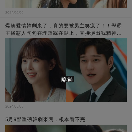
2024/05/09
爆笑愛情韓劇來了，真的要被男主笑瘋了！！學霸
主播懟人句句在理還踩在點上，直接演出我精神世
界的嘴替！
略過
2024/05/05
5月9部重磅韓劇來襲，根本看不完