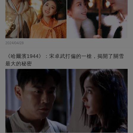
2024/04/28
《哈爾濱1944》：宋卓武打偏的一槍，揭開了關雪
最大的秘密