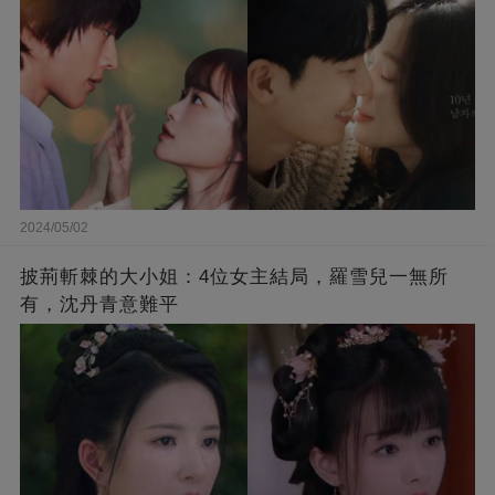
2024/05/02
披荊斬棘的大小姐：4位女主結局，羅雪兒一無所
有，沈丹青意難平