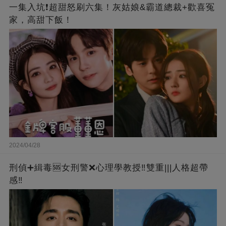
一集入坑❗超甜怒刷六集！灰姑娘&霸道總裁+歡喜冤
家，高甜下飯！
2024/04/28
刑偵➕緝毒🆘女刑警❌心理學教授‼️雙重|||人格超帶
感‼️