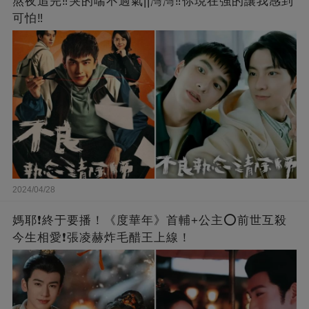
熬夜追完‼️哭的喘不過氣||灣灣‼️你現在強的讓我感到
可怕‼️
2024/04/28
媽耶❗️終于要播！《度華年》首輔+公主⭕前世互殺
今生相愛❗張凌赫炸毛醋王上線！