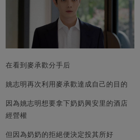
在看到麥承歡分手后
姚志明再次利用麥承歡達成自己的目的
因為姚志明想要拿下奶奶興安里的酒店
經營權
但因為奶奶的拒絕便決定投其所好