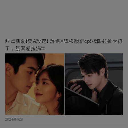
甜虐新劇❗雙A設定❗ 許凱×譚松韻新cp❗️極限拉扯太撩
了，氛圍感拉滿❗❗
2024/04/28