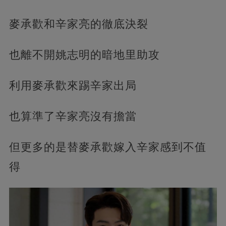
麥承歡和辛家亮的徹底決裂
也離不開姚志明的暗地里助攻
利用麥承歡來踢辛家出局
也算準了辛家亮沒有擔當
但更多的是替麥承歡嫁入辛家感到不值
得