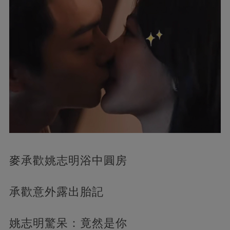
麥承歡姚志明浴中圓房
承歡意外露出胎記
姚志明驚呆：竟然是你