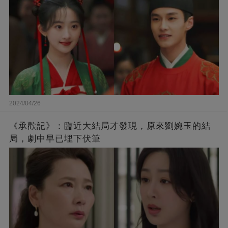
2024/04/26
《承歡記》：臨近大結局才發現，原來劉婉玉的結
局，劇中早已埋下伏筆