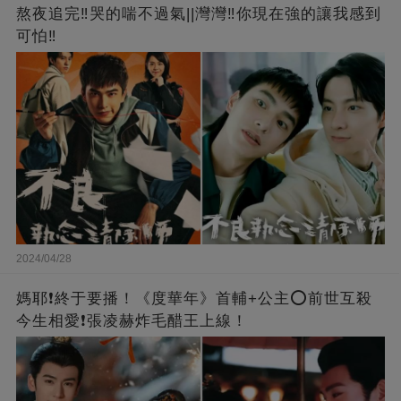
熬夜追完‼️哭的喘不過氣||灣灣‼️你現在強的讓我感到
可怕‼️
2024/04/28
媽耶❗️終于要播！《度華年》首輔+公主⭕前世互殺
今生相愛❗張凌赫炸毛醋王上線！