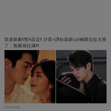
甜虐新劇❗雙A設定❗ 許凱×譚松韻新cp❗️極限拉扯太撩
了，氛圍感拉滿❗❗
2024/04/28