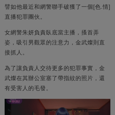
譬如他最近和網警聯手破獲了一個[色.情]
直播犯罪團伙。
女網警朱妍負責臥底當主播，搔首弄
姿，吸引男觀眾的注意力，金武燦則直
接抓人。
為了讓負責人交待更多的犯罪事實，金
武燦在其辦公室塞了帶指紋的照片，還
有受害人的毛發。