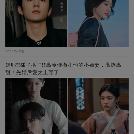
2024/04/28
媽耶❗❗播了播了❗❗高冷侍衛和他的小嬌妻，高撩高
甜！先婚后愛太上頭了