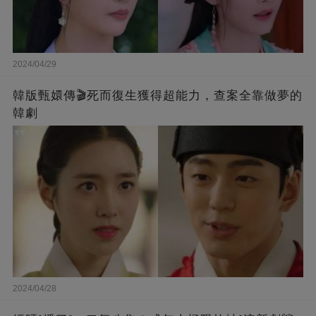
2024/04/29
韓版甄嬛傳🎬死而復生獲得超能力，查案全靠做夢的
韓劇
2024/04/28