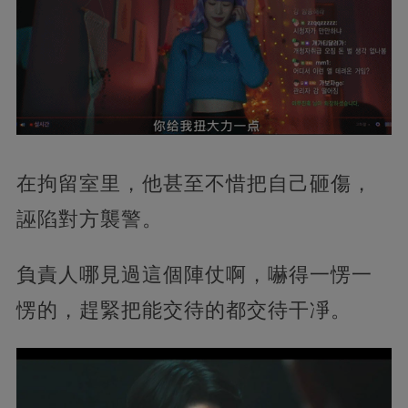
在拘留室里，他甚至不惜把自己砸傷，
誣陷對方襲警。
負責人哪見過這個陣仗啊，嚇得一愣一
愣的，趕緊把能交待的都交待干凈。