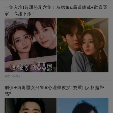
一集入坑❗超甜怒刷六集！灰姑娘&霸道總裁+歡喜冤
家，高甜下飯！
2024/04/28
刑偵➕緝毒🆘女刑警❌心理學教授‼️雙重|||人格超帶
感‼️