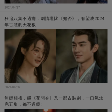
2024/04/27
狂追八集不過癮，劇情堪比《知否》，有望成2024
年古裝劇天花板
2024/04/26
無縫相接，繼《花間令》又一部古裝劇，一口氣炫
完五集，都不過癮!