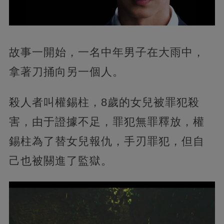
故事一開始，一名中年男子在大雨中，
拿著刀捅向另一個人。
殺人者叫權錫柱，8歲的女兒被罪犯殺
害，由于證據不足，罪犯無罪釋放，權
錫柱為了替女兒報仇，手刃罪犯，但自
己也被關進了監獄。