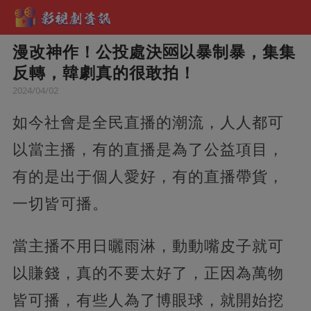
漫改神作！公投處決🆘以暴制暴，集集
反轉，韓劇真的很敢拍！
2024/04/02
如今社會是全民直播的潮流，人人都可
以當主播，有的直播是為了公益項目，
有的是出于個人愛好，有的直播帶貨，
一切皆可播。
當主播不用日曬雨淋，動動嘴皮子就可
以賺錢，真的不要太好了，正因為萬物
皆可播，有些人為了博眼球，就開始挖