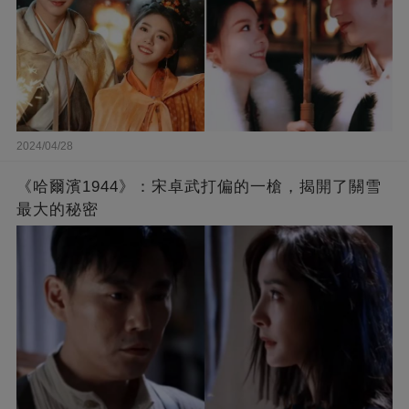
2024/04/28
《哈爾濱1944》：宋卓武打偏的一槍，揭開了關雪
最大的秘密